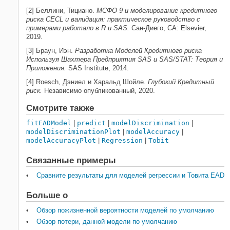
[2] Беллини, Тициано.
МСФО 9 и моделирование кредитного
риска CECL и валидация: практическое руководство с
примерами работало в R и SAS.
Сан-Диего, CA: Elsevier,
2019.
[3] Браун, Иэн.
Разработка Моделей Кредитного риска
Используя Шахтера Предприятия SAS и SAS/STAT: Теория и
Приложения.
SAS Institute, 2014.
[4] Roesch, Дэниел и Харальд Шойле.
Глубокий Кредитный
риск.
Независимо опубликованный, 2020.
Смотрите также
fitEADModel
|
predict
|
modelDiscrimination
|
modelDiscriminationPlot
|
modelAccuracy
|
modelAccuracyPlot
|
Regression
|
Tobit
Связанные примеры
Сравните результаты для моделей регрессии и Товита EAD
Больше о
Обзор пожизненной вероятности моделей по умолчанию
Обзор потери, данной модели по умолчанию