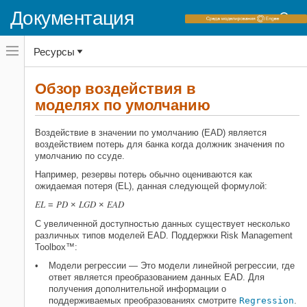
Документация
Переключатель
Ресурсы
навигационного
меню
вне
Домашняя страница документации
холста
Обзор воздействия в
переключатель
моделях по умолчанию
Risk Management Toolbox
навигационного
меню
Воздействие в моделях по умолчанию
вне
Воздействие в значении по умолчанию (EAD) является
холста
воздействием потерь для банка когда должник значения по
Обзор воздействия в моделях по
умолчанию
умолчанию по ссуде.
НА ЭТОЙ СТРАНИЦЕ
Например, резервы потерь обычно оцениваются как
ожидаемая потеря (EL), данная следующей формулой:
Разработка моделей и валидация
Ссылки
EL
PD
LGD
EAD
=
×
×
Смотрите также
С увеличенной доступностью данных существует несколько
Связанные примеры
различных типов моделей EAD. Поддержки Risk Management
Toolbox™:
Больше о
Модели регрессии — Это модели линейной регрессии, где
ответ является преобразованием данных EAD. Для
получения дополнительной информации о
поддерживаемых преобразованиях смотрите
Regression
.