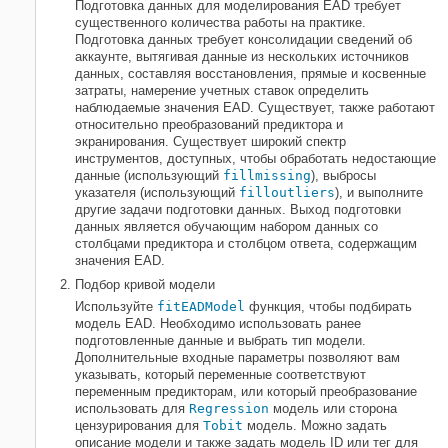
Подготовка данных для моделирования EAD требует
существенного количества работы на практике.
Подготовка данных требует консолидации сведений об
аккаунте, вытягивая данные из нескольких источников
данных, составляя восстановления, прямые и косвенные
затраты, намерение учетных ставок определить
наблюдаемые значения EAD. Существует, также работают
относительно преобразований предиктора и
экранирования. Существует широкий спектр
инструментов, доступных, чтобы обработать недостающие
данные (использующий
fillmissing
), выбросы
указателя (использующий
filloutliers
), и выполните
другие задачи подготовки данных. Выход подготовки
данных является обучающим набором данных со
столбцами предиктора и столбцом ответа, содержащим
значения EAD.
Подбор кривой модели
Используйте
fitEADModel
функция, чтобы подбирать
модель EAD. Необходимо использовать ранее
подготовленные данные и выбрать тип модели.
Дополнительные входные параметры позволяют вам
указывать, который переменные соответствуют
переменным предикторам, или который преобразование
использовать для
Regression
модель или сторона
цензурирования для
Tobit
модель. Можно задать
описание модели и также задать модель ID или тег для