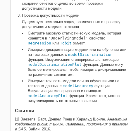
создания отчетов о целях во время проверки
допустимости модели.
Проверка допустимости модели
Существует несколько задач, вовлеченных в проверку
допустимости модели, включая
Смотрите базовую статистическую модель, которая
хранится в
'UnderlyingModel'
свойство
Regression
или
Tobit
объект.
Измерьте дискриминацию модели или на обучении или
на тестовых данных с
modelDiscrimination
функция. Визуализация сгенерирована с помощью
modelDiscriminationPlot
функция. Данные могут
быть сегментированы, чтобы измерить дискриминацию
по различным сегментам.
Измерьте точность модели или на обучении или на
тестовых данных с
modelAccuracy
функция.
Визуализация сгенерирована с помощью
modelAccuracyPlot
функция. Кроме того, можно
визуализировать остаточные значения.
Ссылки
[1] Baesens, Барт, Дэниел Роеш и Харальд Шойле.
Аналитика
кредитного риска: техники измерений, приложения и примеры
в SAS.
Вайли, 2016.