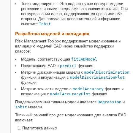
Товит моделирует — Это подвергнутые цензуре модели
регрессии с явными пределами на значениях отклика. При
цензурировании слева, поддерживаются право или обе
стороны. Для получения дополнительной информации
смотрите
Tobit
.
Разработка моделей и валидация
Risk Management Toolbox поддерживает моделирование и
валидацию моделей EAD через семейство поддержки
классов:
Модель, соответствующая
fitEADModel
Предсказание EAD с
predict
функция
Метрики дискриминации модели с
modelDiscrimination
функция и визуализация с
modelDiscriminationPlot
функция
Метрики точности модели с
modelAccuracy
функция и
визуализация с
modelAccuracyPlot
функция
Поддерживаемыми типами модели является
Regression
и
Tobit
модели.
Типичный рабочий процесс моделирования для анализа EAD
включает:
Подготовка данных