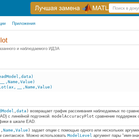
Справка
по
поиску
ции
Приложения
lot
казанного и наблюдаемого ИДЗА
eadModel,data)
,Name,Value)
___
lot(ax,
,Name,Value)
___
dModel
,
data
)
возвращает график рассеивания наблюдаемых по сравне
AD) с линейной подгонкой.
modelAccuracyPlot
сравнение поддержек 
фики в шкале EAD.
,
Name,Value
)
задает опции с помощью одного или нескольких аргумен
 синтаксисе. Можно использовать
ModelLevel
аргумент пары "имя-зна