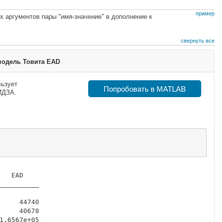
пример
 аргументов пары "имя-значение" в дополнение к
свернуть все
модель Товита EAD
льзует
Попробовать в MATLAB
ИДЗА.
  EAD    

_________

    44740

    40678

.6567e+05
