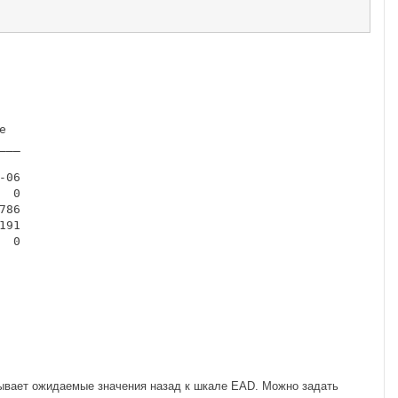
  

__

06

 0

86

91

 0

вывает ожидаемые значения назад к шкале EAD. Можно задать