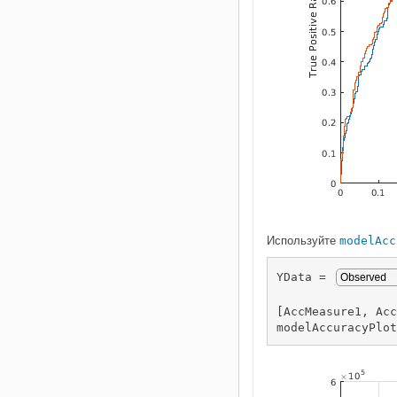
Используйте
modelAcc
YData = 
[AccMeasure1, Acc
modelAccuracyPlot