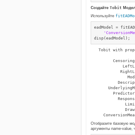
Создайте
Tobit
Модел
Используйте
fitEADMo
eadModel = fitEAD
'ConversionMe
disp(eadModel);
  Tobit with prop
        Censoring
            LeftL
           RightL
              Mod
          Descrip
      UnderlyingM
        Predictor
          Respons
             Limi
             Draw
Отобразите базовую мо
аргументы name-value, 