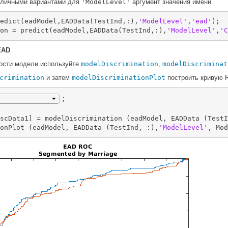
зличными вариантами для
'ModelLevel'
аргумент значения имени.
edict(eadModel,EADData(TestInd,:),
'ModelLevel'
,
'ead'
);

on = predict(eadModel,EADData(TestInd,:),
'ModelLevel'
,
'C
EAD
ости модели используйте
modelDiscrimination
,
modelDiscriminat
crimination
и затем
modelDiscriminationPlot
построить кривую 
;

scData1] = modelDiscrimination (eadModel, EADData (TestI
onPlot (eadModel, EADData (TestInd, :),
'ModelLevel'
, Mod