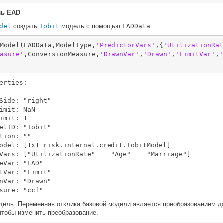
ь EAD
del
создать
Tobit
модель с помощью
EADData
.
Model(EADData,ModelType,
'PredictorVars'
,{
'UtilizationRat
asure'
,ConversionMeasure,
'DrawnVar'
,
'Drawn'
,
'LimitVar'
,
'
erties:

Side: "right"

imit: NaN

imit: 1

elID: "Tobit"

tion: ""

odel: [1x1 risk.internal.credit.TobitModel]

Vars: ["UtilizationRate"    "Age"    "Marriage"]

eVar: "EAD"

tVar: "Limit"

nVar: "Drawn"

дель. Переменная отклика базовой модели является преобразованием д
чтобы изменить преобразование.