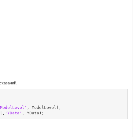
сказаний.
ModelLevel'
, ModelLevel);

l,
'YData'
, YData);