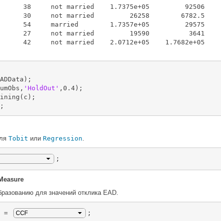
      38     not married    1.7375e+05         92506     
      30     not married         26258        6782.5     
      54     married        1.7357e+05         29575     
      27     not married         19590          3641     
      42     not married    2.0712e+05    1.7682e+05    1
ADData);

umObs,
'HoldOut'
,0.4);

ining(c);

;
для
Tobit
или
Regression
.
;
Measure
бразованию для значений отклика EAD.
 = 
;