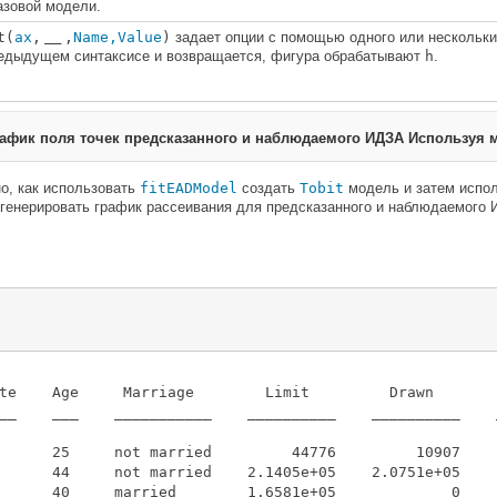
азовой модели.
t(
ax
,
,
Name,Value
)
задает опции с помощью одного или нескольких
___
едыдущем синтаксисе и возвращается, фигура обрабатывают
h
.
рафик поля точек предсказанного и наблюдаемого ИДЗА Используя 
о, как использовать
fitEADModel
создать
Tobit
модель и затем испо
генерировать график рассеивания для предсказанного и наблюдаемого 
te    Age     Marriage        Limit         Drawn        
__    ___    ___________    __________    __________    _
      25     not married         44776         10907     
      44     not married    2.1405e+05    2.0751e+05     
      40     married        1.6581e+05             0    1