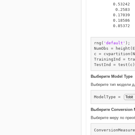
        0.53242  
         0.2583  
        0.17039  
        0.18586  
        0.85372  
rng(
'default'
);

NumObs = height(E
c = cvpartition(N
TrainingInd = tra
TestInd = test(c)
Выберите Model Type
Выберите тип модели 
ModelType = 
Выберите Conversion 
Выберите меру по прео
ConversionMeasure