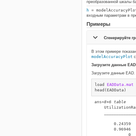
преобразованной шкалы б
h
= modelAccuracyPlo
входным параметрам в пр
Примеры
Сгенерируйте г
В этом примере показан
modelAccuracyPlot
с
Загрузите данные EAD
Загрузите данные EAD.
load 
EADData.mat
head(EADData)
ans=
8×6 table
    UtilizationRa
    _____________
        0.24359  
        0.96946  
              0  