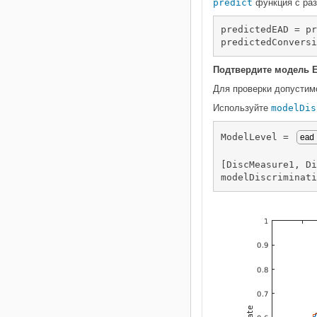
predict
функция с ра
predictedEAD = pr
predictedConversi
Подтвердите модель 
Для проверки допустим
Используйте
modelDis
ModelLevel = 
[DiscMeasure1, Di
modelDiscriminati