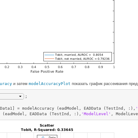
uracy
и затем
modelAccuracyPlot
показать график рассеивания пред
;

Data1] = modelAccuracy (eadModel, EADData (TestInd, :),
'
 (eadModel, EADData (TestInd, :),
'ModelLevel'
, ModelLeve