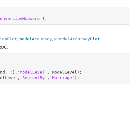
onversionMeasure'
);
ionPlot
,
modelAccuracy
, и
modelAccuracyPlot
.
ROC.
nd, :),
'ModelLevel'
, ModelLevel);

elLevel,
'SegmentBy'
,
'Marriage'
);