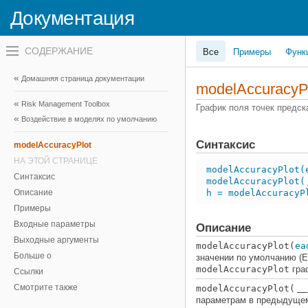
Документация
Переключатель
Все
Примеры
Функ
навигационного
меню
вне
Домашняя страница документации
холста
modelAccuracyP
переключатель
Risk Management Toolbox
навигационного
График поля точек предс
меню
Воздействие в моделях по умолчанию
вне
холста
Синтаксис
modelAccuracyPlot
НА ЭТОЙ СТРАНИЦЕ
modelAccuracyPlot(
Синтаксис
modelAccuracyPlot(
Описание
h = modelAccuracyP
Примеры
Входные параметры
Описание
Выходные аргументы
modelAccuracyPlot(
ea
Больше о
значении по умолчанию (E
modelAccuracyPlot
гра
Ссылки
Смотрите также
modelAccuracyPlot(
___
параметрам в предыдущем