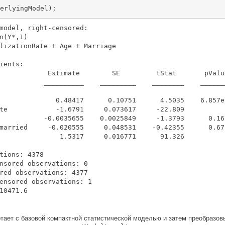
erlyingModel);
model, right-censored:

n(Y*,1)

lizationRate + Age + Marriage

ients:

            Estimate        SE         tStat       pValue
           __________    _________    ________    _______
              0.48417      0.10751      4.5035    6.857e-
te            -1.6791     0.073617     -22.809           
           -0.0035655    0.0025849     -1.3793      0.167
married     -0.020555     0.048531    -0.42355      0.671
               1.5317     0.016771      91.326           
tions: 4378

nsored observations: 0

red observations: 4377

ensored observations: 1

тает с базовой компактной статистической моделью и затем преобразо