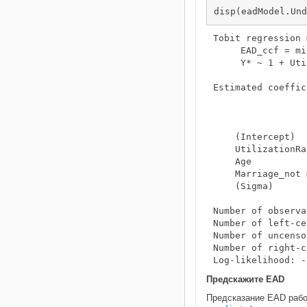
disp(eadModel.Und
Tobit regression 
     EAD_ccf = mi
     Y* ~ 1 + Uti
Estimated coeffic
                 
                 
    (Intercept)  
    UtilizationRa
    Age          
    Marriage_not 
    (Sigma)      
Number of observa
Number of left-ce
Number of uncenso
Number of right-c
Предскажите EAD
Предсказание EAD рабо