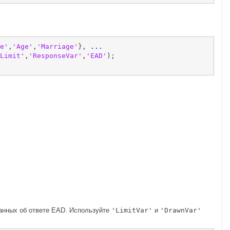
e'
,
'Age'
,
'Marriage'
}, 
...
Limit'
,
'ResponseVar'
,
'EAD'
);

анных об ответе EAD. Используйте
'LimitVar'
и
'DrawnVar'