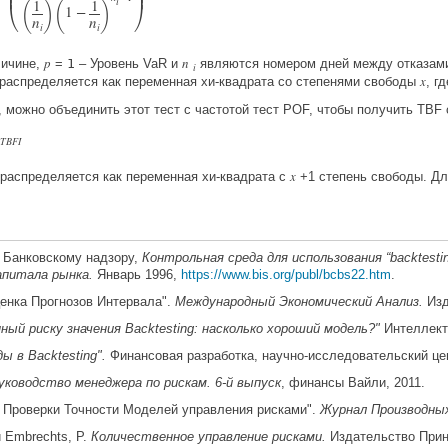


(
)
(
)




i
1
1
1
−
n
n
i
i
p
n
личине,
=
1
– Уровень VaR и
являются номером дней между отказа
i
x
распределяется как переменная хи-квадрата со степенями свободы
, г
 можно объединить этот тест с частотой тест POF, чтобы получить TBF
T
B
F
I
x
 распределяется как переменная хи-квадрата с
+1 степень свободы. Д
о Банковскому надзору,
Контрольная среда для использования “backtest
апитала рынка.
Январь 1996,
https://www.bis.org/publ/bcbs22.htm
.
ценка Прогнозов Интервала".
Международный Экономический Анализ.
Изд
ный риску значения Backtesting: насколько хороший модель?"
Интеллект
 в Backtesting".
Финансовая разработка, научно-исследовательский цен
уководство менеджера по рискам.
6-й выпуск
, финансы Вайли, 2011.
ля Проверки Точности Моделей управления рисками".
Журнал Производны
и Embrechts, P.
Количественное управление рисками.
Издательство Принс