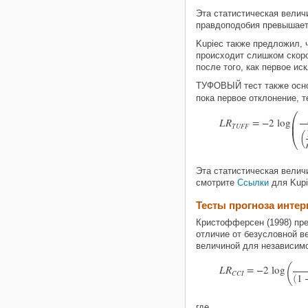
Эта статистическая велич
правдоподобия превышает 
Kupiec также предложил, 
происходит слишком скоро
после того, как первое и
ТУФОВЫЙ тест также осно
пока первое отклонение, 

L
R
=
−
2
log

T
U
F
F
(

Эта статистическая велич
смотрите
Ссылки
для Kup
Тесты прогноза инте
Кристофферсен (1998) пре
отличие от безусловной в
величиной для независимо
(
L
R
=
−
2
log
C
C
I
1
(
где