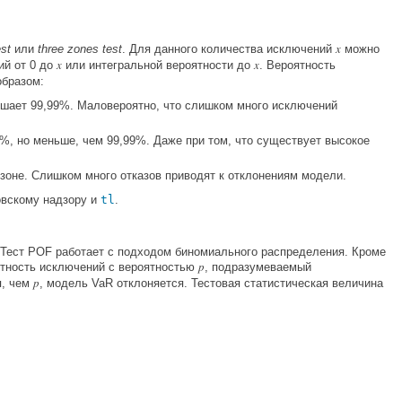
x
est
или
three zones test
. Для данного количества исключений
можно
x
x
ий от 0 до
или интегральной вероятности до
. Вероятность
образом:
вышает 99,99%. Маловероятно, что слишком много исключений
5%, но меньше, чем 99,99%. Даже при том, что существует высокое
 зоне. Слишком много отказов приводят к отклонениям модели.
овскому надзору и
tl
.
. Тест POF работает с подходом биномиального распределения. Кроме
p
оятность исключений с вероятностью
, подразумеваемый
p
я, чем
, модель VaR отклоняется. Тестовая статистическая величина