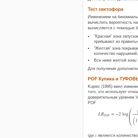
Тест светофора
Изменением на биномиаль
вычислить вероятность н
вычисляется с помощью б
“Красная” зона запуск
прибывают из правиль
“Желтая” зона покрыва
количество нарушений,
Все ниже желтой зоны 
Для получения дополните
POF Купика и ТУФОВ
Kupiec (1995) ввел измен
того, это использует отн
доверительным уровнем V
POF

L
R
=
−
2
log

P
O
F
(

1
x
где
является количество