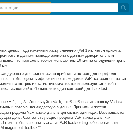
ых ценах. Подверженный риску значения (VaR) является одной из
 проиграть в данном периоде времени с данным доверительным
й шанс, что портфель теряет меньше чем 10 мм на следующий день.
0 мм.
и следующего дня фактическая прибыль и потери для портфеля
анные, чтобы оценить эффективность моделей VaR, которая является
различных метрик и статистических тестов используются, чтобы
ика, используйте больше чем один критерий для backtest
t
N
t
 дни
= 1, …,
. Используйте VaR
, чтобы обозначить оценку VaR за
t
рибыль и потерю, наблюдаемую в день
. Прибыль и потери
ующие пределы VaR также даны в денежных единицах. Возвращается
дыдущий день. Соответствующие пределы VaR также даны как
атем чтобы выполнить анализ VaR backtesting, обеспечьте эти
k Management Toolbox™.