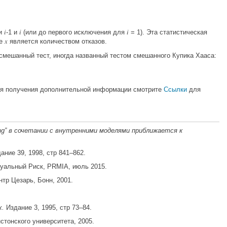
i
i
i
ми
-1 и
(или до первого исключения для
= 1). Эта статистическая
x
де
является количеством отказов.
 смешанный тест, иногда названный тестом смешанного Купика Хааса:
ля получения дополнительной информации смотрите
Ссылки
для
ing” в сочетании с внутренними моделями приближается к
ание 39, 1998, стр 841–862.
уальный Риск, PRMIA, июль 2015.
тр Цезарь, Бонн, 2001.
х.
Издание 3, 1995, стр 73–84.
тонского университета, 2005.