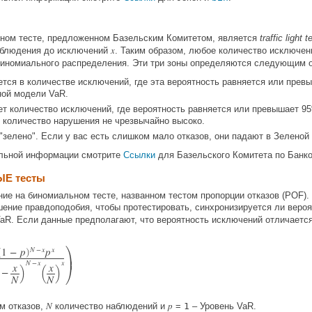
ном тесте, предложенном Базельским Комитетом, является
traffic light t
x
аблюдения до исключений
. Таким образом, любое количество исключен
иномиального распределения. Эти три зоны определяются следующим 
ается в количестве исключений, где эта вероятность равняется или пре
ной модели VaR.
ет количество исключений, где вероятность равняется или превышает 9
 количество нарушения не чрезвычайно высоко.
"зелено". Если у вас есть слишком мало отказов, они падают в Зеленой
льной информации смотрите
Ссылки
для Базельского Комитета по Банк
ЫЕ тесты
ение на биномиальном тесте, названном тестом пропорции отказов (POF)
ошение правдоподобия, чтобы протестировать, синхронизируется ли вер
aR. Если данные предполагают, что вероятность исключений отличаетс

1
−
p
N
−
x
p
x
(
)

)
(
)
N
−
x
x

x
x
−
N
N
N
p
м отказов,
количество наблюдений и
=
1
– Уровень VaR.