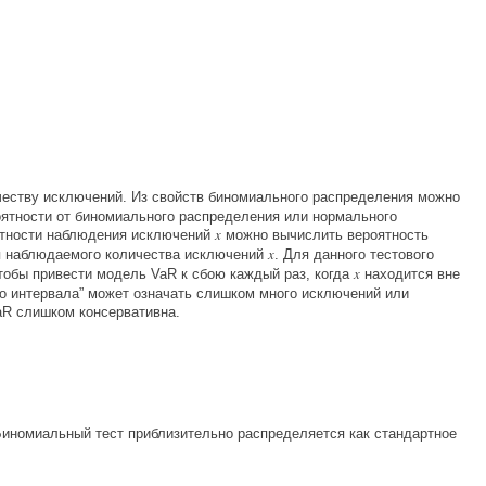
честву исключений. Из свойств биномиального распределения можно
ятности от биномиального распределения или нормального
x
ятности наблюдения исключений
можно вычислить вероятность
x
я наблюдаемого количества исключений
. Для данного тестового
x
чтобы привести модель VaR к сбою каждый раз, когда
находится вне
го интервала” может означать слишком много исключений или
aR слишком консервативна.
Биномиальный тест приблизительно распределяется как стандартное