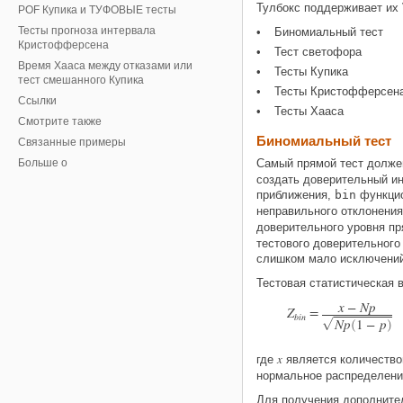
Тулбокс поддерживает их 
POF Купика и ТУФОВЫЕ тесты
Тесты прогноза интервала
Биномиальный тест
Кристофферсена
Тест светофора
Время Хааса между отказами или
Тесты Купика
тест смешанного Купика
Тесты Кристофферсен
Ссылки
Тесты Хааса
Смотрите также
Биномиальный тест
Связанные примеры
Больше о
Самый прямой тест долже
создать доверительный ин
приближения,
bin
функцио
неправильного отклонени
доверительного уровня пр
тестового доверительного
слишком мало исключений
Тестовая статистическая 
x
−
N
p
Z
=
b
i
n
N
p
1
−
p
G
(
)
x
где
является количество
нормальное распределени
Для получения дополните