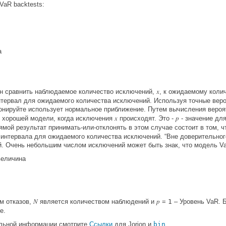
VaR backtests:
а
x
н сравнить наблюдаемое количество исключений,
, к ожидаемому коли
тервал для ожидаемого количества исключений. Используя точные веро
нируйте использует нормальное приближение. Путем вычисления веро
x
p
я хорошей модели, когда исключения
происходят. Это -
- значение дл
ямой результат принимать-или-отклонять в этом случае состоит в том, 
 интервала для ожидаемого количества исключений. “Вне доверительно
. Очень небольшим числом исключений может быть знак, что модель V
величина
N
p
м отказов,
является количеством наблюдений и
=
1
– Уровень VaR. 
е.
льной информации смотрите
Ссылки
для Jorion и
bin
.