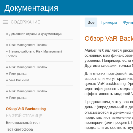
Документация
Переключатель
Все
Примеры
Функ
навигационного
меню
вне
Домашняя страница документации
холста
Обзор VaR Back
переключатель
Risk Management Toolbox
навигационного
меню
Market risk
является риско
Начало работы с Risk Management
вне
основных мер финансового
Toolbox
холста
уровнем. Например, если
Другими словами, только 
Risk Management Toolbox
Для многих портфелей, о
Риск рынка
известны и могут сравнит
VaR Backtest
целью VaR backtesting. У
идентифицировать модели 
Risk Management Toolbox
эффективность моделей Va
Риск рынка
Предположим, что у вас е
t
день
(определенный в д
Обзор VaR Backtesting
описываются в денежных 
НА ЭТОЙ СТРАНИЦЕ
представляют изменение в
пропорция (или процент).
Биномиальный тест
пределы и их соответству
Тест светофора