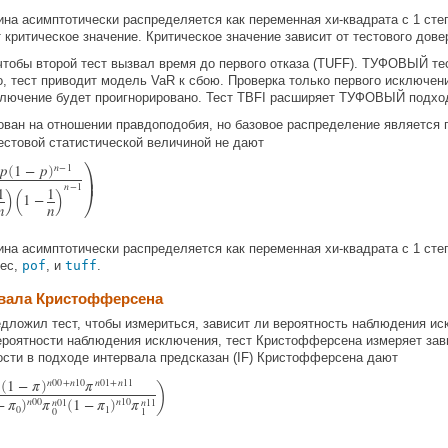
ина асимптотически распределяется как переменная хи-квадрата с 1 ст
критическое значение. Критическое значение зависит от тестового дове
чтобы второй тест вызвал время до первого отказа (TUFF). ТУФОВЫЙ тес
, тест приводит модель VaR к сбою. Проверка только первого исключен
сключение будет проигнорировано. Тест TBFI расширяет ТУФОВЫЙ подхо
ван на отношении правдоподобия, но базовое распределение является
тестовой статистической величиной не дают

p
1
−
p
n
−
1
(
)

)
(
)
n
−
1

1
1
1
−
n
n
ина асимптотически распределяется как переменная хи-квадрата с 1 с
iec,
pof
, и
tuff
.
рвала Кристофферсена
дложил тест, чтобы измериться, зависит ли вероятность наблюдения иск
ероятности наблюдения исключения, тест Кристофферсена измеряет зав
сти в подходе интервала предсказан (IF) Кристофферсена дают
)
1
−
π
n
00
+
n
10
π
n
01
+
n
11
(
)
−
π
n
00
π
1
−
π
n
10
π
n
01
n
11
)
(
)
0
1
0
1