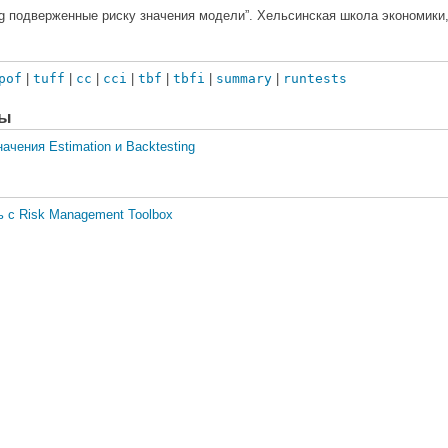
ting подверженные риску значения модели”. Хельсинская школа экономики,
pof
|
tuff
|
cc
|
cci
|
tbf
|
tbfi
|
summary
|
runtests
ры
чения Estimation и Backtesting
 с Risk Management Toolbox