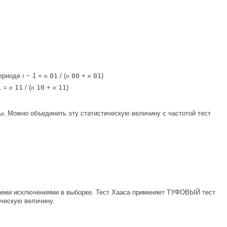
t
n
n
n
периоде
− 1 =
01
/ (
00
+
01
)
n
n
n
1 =
11
/ (
10
+
11
)
ы. Можно объединить эту статистическую величину с частотой тест
семи исключениями в выборке. Тест Хааса применяет ТУФОВЫЙ тест
ическую величину.