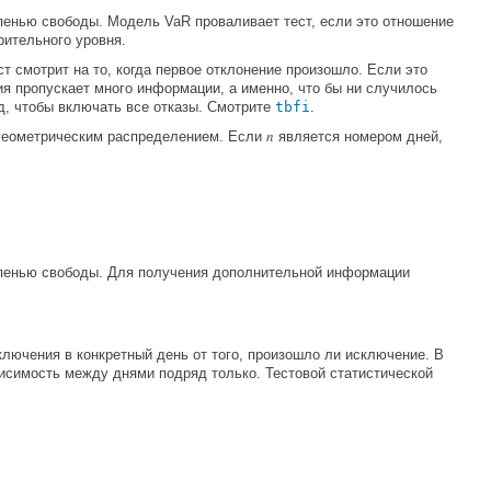
епенью свободы. Модель VaR проваливает тест, если это отношение
рительного уровня.
т смотрит на то, когда первое отклонение произошло. Если это
ия пропускает много информации, а именно, что бы ни случилось
д, чтобы включать все отказы. Смотрите
tbfi
.
n
 геометрическим распределением. Если
является номером дней,
тепенью свободы. Для получения дополнительной информации
лючения в конкретный день от того, произошло ли исключение. В
исимость между днями подряд только. Тестовой статистической