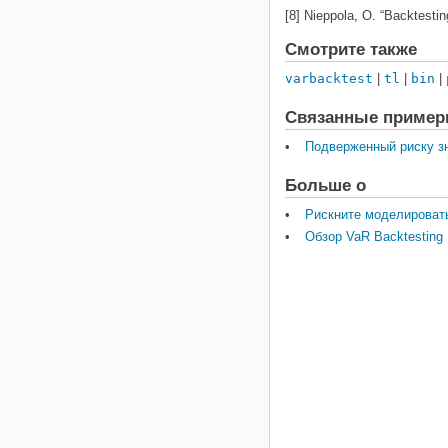
[8] Nieppola, O. “Backtes
Смотрите также
varbacktest
|
tl
|
bin
|
Связанные приме
Подверженный риску зна
Больше о
Рискните моделировать
Обзор VaR Backtesting