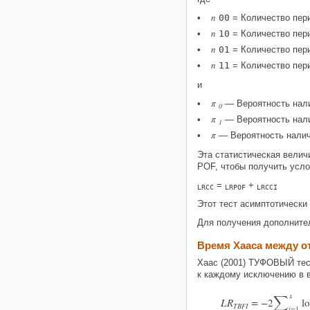
n
00
= Количество пери
n
10
= Количество пери
n
01
= Количество пери
n
11
= Количество пери
и
π
— Вероятность нали
0
π
— Вероятность нали
1
π
— Вероятность налич
Эта статистическая велич
POF, чтобы получить усло
=
+
LRCC
LRPOF
LRCCI
Этот тест асимптотически
Для получения дополните
Время Хааса между о
Хаас (2001) ТУФОВЫЙ тес
к каждому исключению в в

x
L
R
=
−
2
l
T
B
F
I
i
=
1