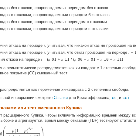
одов без отказов, сопровождаемых периодом без отказов.
одов с отказами, сопровождаемыми периодом без отказов.
одов без отказов, сопровождаемых периодом с отказами.
одов с отказами, сопровождаемыми периодом с отказами.
t
чия отказа на периоде
, учитывая, что никакой отказ не произошел на 
t
t
чия отказа на периоде
, учитывая, что отказ произошел на периоде
− 
t
n
n
n
n
n
n
ия отказа на периоде
= (
01
+
11
/ (
00
+
01
+
10
+
11
)
ина асимптотически распределяется как хи-квадрат с 1 степенью свобод
вное покрытие (CC) смешанный тест:
 распределяется как переменная хи-квадрата с 2 степенями свободы.
льной информации смотрите
Ссылки
для Кристофферсена,
cc
, и
cci
.
тказами или тест смешанного Купика
т расширенного Купика, чтобы включить информацию времени между в
ыборке и агрегируется, время между отказами (TBF) тестируют статист


n
−
1
i
p
1
−
p
(
)
og
n
−
1