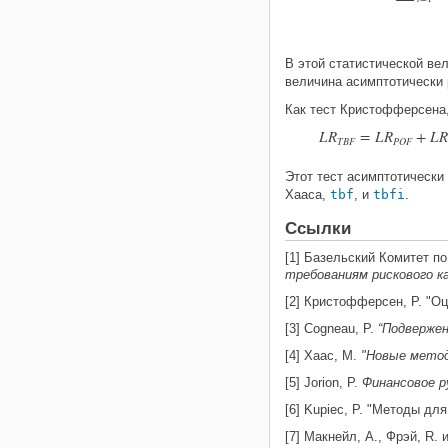
В этой статистической ве
величина асимптотически 
Как тест Кристофферсена,
L
R
=
L
R
+
L
R
T
B
F
P
O
F
Этот тест асимптотически
Хааса,
tbf
, и
tbfi
.
Ссылки
[1] Базельский Комитет п
требованиям рискового к
[2] Кристофферсен, P. "О
[3] Cogneau, P.
“Подвержен
[4] Хаас, M.
"Новые методы
[5] Jorion, P.
Финансовое р
[6] Kupiec, P. "Методы д
[7] Макнейл, A., Фрэй, R. 