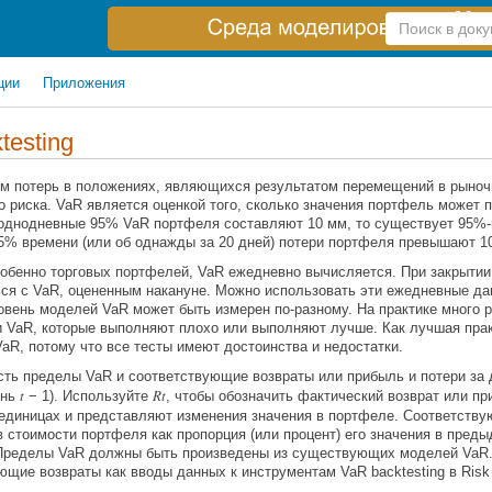
Справка
по
поиску
ции
Приложения
testing
м потерь в положениях, являющихся результатом перемещений в рыночн
 риска. VaR является оценкой того, сколько значения портфель может
 однодневные 95% VaR портфеля составляют 10 мм, то существует 95%-
5% времени (или об однажды за 20 дней) потери портфеля превышают 1
собенно торговых портфелей, VaR ежедневно вычисляется. При закрыти
ься с VaR, оцененным накануне. Можно использовать эти ежедневные д
ровень моделей VaR может быть измерен по-разному. На практике много 
VaR, которые выполняют плохо или выполняют лучше. Как лучшая практ
R, потому что все тесты имеют достоинства и недостатки.
сть пределы VaR и соответствующие возвраты или прибыль и потери за
t
Rt
ень
− 1). Используйте
, чтобы обозначить фактический возврат или п
единицах и представляют изменения значения в портфеле. Соответств
 стоимости портфеля как пропорция (или процент) его значения в пре
 Пределы VaR должны быть произведены из существующих моделей VaR. З
ющие возвраты как вводы данных к инструментам VaR backtesting в Ris