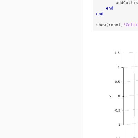
        addCollis
end
end
show(robot,
'Colli