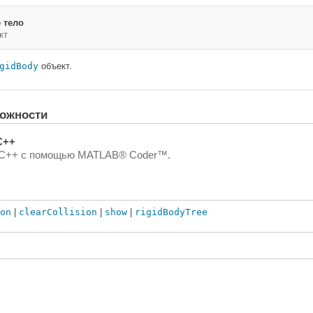
 тело
кт
gidBody
объект.
ожности
C++
и C++ с помощью MATLAB® Coder™.
on
|
clearCollision
|
show
|
rigidBodyTree