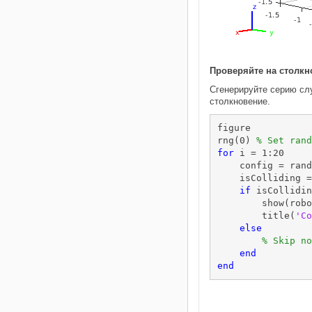
Проверяйте на столкн
Сгенерируйте серию слу
столкновение.
figure

rng(0) 
% Set rand
for
 i = 1:20

    config = rand
    isColliding =
if
 isCollidin
        show(robo
        title(
'Co
else
% Skip no
end
end