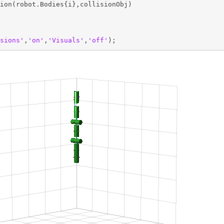
ion(robot.Bodies{i},collisionObj)

sions'
,
'on'
,
'Visuals'
,
'off'
);