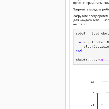
простые примитивы объе
Загрузите модель роб
Загрузите предварител
для каждого тела. Вып
не стало.
robot = loadrobot
for
 i = 1:robot.N
end
show(robot,
'Colli