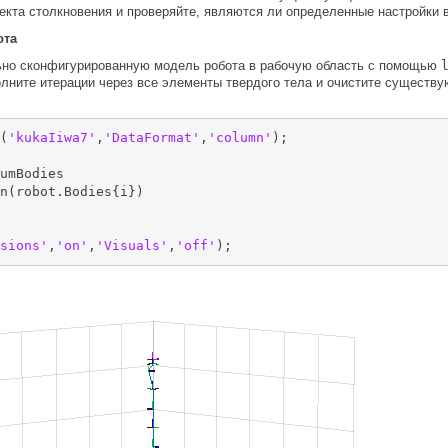
кта столкновения и проверяйте, являются ли определенные настройки в
ота
ьно сконфигурированную модель робота в рабочую область с помощью
олните итерации через все элементы твердого тела и очистите существ
(
'kukaIiwa7'
,
'DataFormat'
,
'column'
);

umBodies

sions'
,
'on'
,
'Visuals'
,
'off'
);