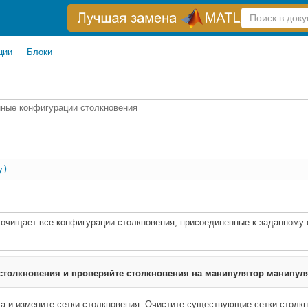
Справка
по
поиску
ции
Блоки
нные конфигурации столкновения
y)
очищает все конфигурации столкновения, присоединенные к заданному о
 столкновения и проверяйте столкновения на манипулятор манипул
а и измените сетки столкновения. Очистите существующие сетки столкн