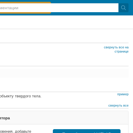
свернуть все на
странице
пример
бъекту твердого тела.
свернуть все
ятора
овения, добавьте