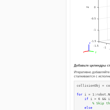
Добавьте цилиндры с
Итеративно добавляйте 
сталкиваются с исполни
collisionObj = co
for
 i = 1:robot.N
if
 i > 6 && i
% Skip th
else