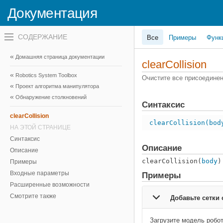
Документация
Переключатель
Все
Примеры
Функ
навигационного
меню
вне
Домашняя страница документации
холста
clearCollision
переключатель
Robotics System Toolbox
навигационного
Очистите все присоедине
меню
Проект алгоритма манипулятора
вне
Обнаружение столкновений
холста
Синтаксис
clearCollision
clearCollision(bod
НА ЭТОЙ СТРАНИЦЕ
Синтаксис
Описание
Описание
clearCollision(
body
)
Примеры
Входные параметры
Примеры
Расширенные возможности
Смотрите также
Добавьте сетки
Загрузите модель робот