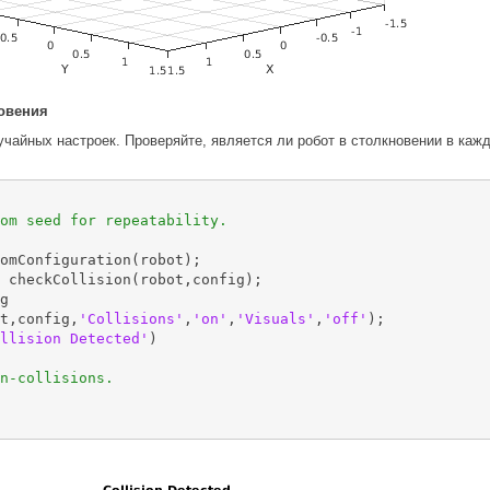
овения
чайных настроек. Проверяйте, является ли робот в столкновении в кажд
om seed for repeatability.
omConfiguration(robot);

 checkCollision(robot,config);

g

t,config,
'Collisions'
,
'on'
,
'Visuals'
,
'off'
);

llision Detected'
)

n-collisions.