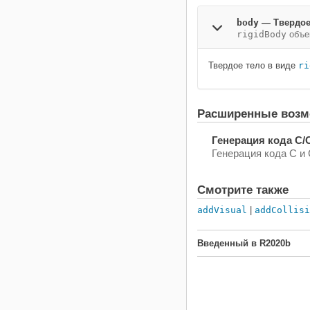
body
—
Твердое
rigidBody
объе
Твердое тело в виде
ri
Расширенные возм
Генерация кода C/
Генерация кода C 
Смотрите также
addVisual
|
addCollisi
Введенный в R2020b