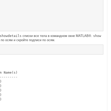
showdetails
списки все тела в командном окне MATLAB®.
show
по осям и скройте подписи по осям.
 Name(s)

--------

  

  

  

  

  
