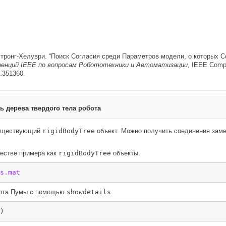
Армстронг-Хелуври. “Поиск Согласия среди Параметров модели, о которы
енций IEEE по вопросам Робототехники и Автоматизации
, IEEE Comp
.351360.
ь дерева твердого тела робота
существующий
rigidBodyTree
объект. Можно получить соединения заме
честве примера как
rigidBodyTree
объекты.
s.mat
бота Пумы с помощью
showdetails
.
)