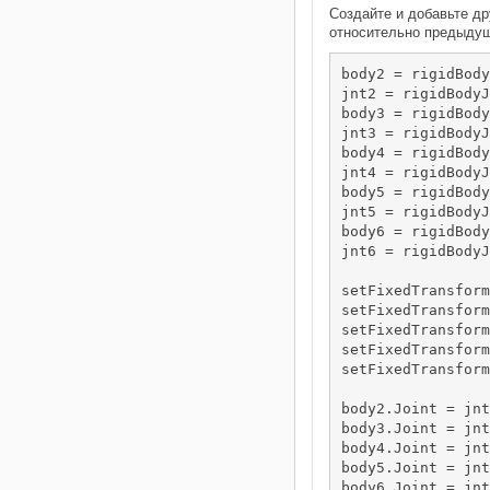
Создайте и добавьте д
относительно предыдущ
body2 = rigidBody
jnt2 = rigidBodyJ
body3 = rigidBody
jnt3 = rigidBodyJ
body4 = rigidBody
jnt4 = rigidBodyJ
body5 = rigidBody
jnt5 = rigidBodyJ
body6 = rigidBody
jnt6 = rigidBodyJ
setFixedTransform
setFixedTransform
setFixedTransform
setFixedTransform
setFixedTransform
body2.Joint = jnt
body3.Joint = jnt
body4.Joint = jnt
body5.Joint = jnt
body6.Joint = jnt