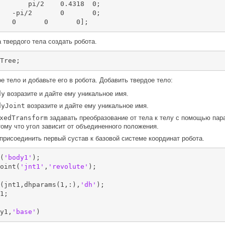
/2	0   	0;

   0       0       0];
 твердого тела создать робота.
Tree;
е тело и добавьте его в робота. Добавить твердое тело:
dy
возразите и дайте ему уникальное имя.
dyJoint
возразите и дайте ему уникальное имя.
xedTransform
задавать преобразование от тела к телу с помощью па
тому что угол зависит от объединенного положения.
присоединить первый сустав к базовой системе координат робота.
(
'body1'
);

oint(
'jnt1'
,
'revolute'
);

(jnt1,dhparams(1,:),
'dh'
);

1;

y1,
'base'
)