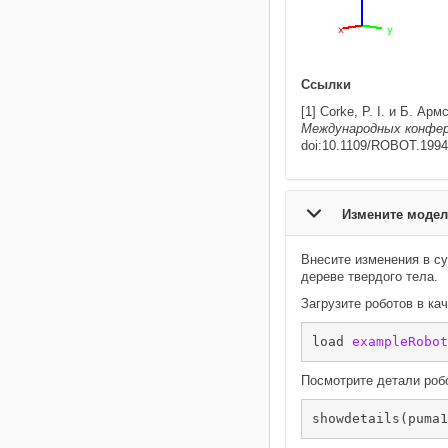
Ссылки
[1] Corke, P. I. и Б. 
Международных конфер
doi:10.1109/ROBOT.1994
Измените модел
Внесите изменения в 
дереве твердого тела.
Загрузите роботов в ка
load 
exampleRobot
Посмотрите детали ро
showdetails(puma1