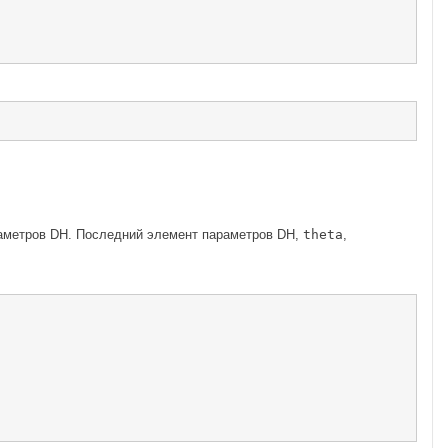
раметров DH. Последний элемент параметров DH,
theta
,