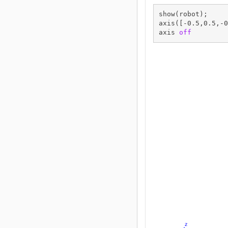
show(robot);

axis([-0.5,0.5,-0
axis 
off