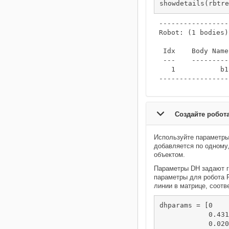
showdetails(rbtre
-----------------
Robot: (1 bodies)

 Idx    Body Name
 ---    ---------
   1           b1
Создайте робот
Используйте параметры 
добавляется по одному
объектом.
Параметры DH задают г
параметры для робота
линии в матрице, соот
dhparams = [0   	pi/2	0   	0;

            0.4318	0       0      
            0.0203	-pi/2	0.15005	0