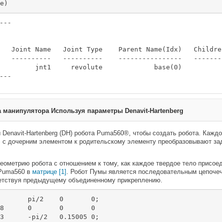
e)
---

   Joint Name   Joint Type    Parent Name(Idx)   Children
   ----------   ----------    ----------------   --------
         jnt1     revolute             base(0)   

а манипулятора Используя параметры Denavit-Hartenberg
Denavit-Hartenberg (DH) робота Puma560®, чтобы создать робота. Каждо
, с дочерним элементом к родительскому элементу преобразовывают з
еометрию робота с отношением к тому, как каждое твердое тело присое
 Puma560 в
матрице [1]
. Робот Пумы является последовательным цепоч
ветствуя предыдущему объединенному прикреплению.
 0

;
