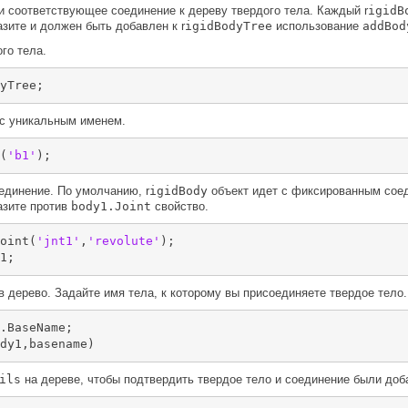
и соответствующее соединение к дереву твердого тела. Каждый r
igidB
зите и должен быть добавлен к r
igidBodyTree
использование
addBod
го тела.
yTree;
 с уникальным именем.
(
'b1'
);
единение. По умолчанию, r
igidBody
объект идет с фиксированным соед
азите против
body1.Joint
свойство.
oint(
'jnt1'
,
'revolute'
);

1;
в дерево. Задайте имя тела, к которому вы присоединяете твердое тело.
.BaseName;

dy1,basename)
ils
на дереве, чтобы подтвердить твердое тело и соединение были доб