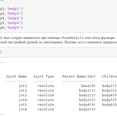
y2,
'body1'
)

y3,
'body2'
)

y4,
'body3'
)

y5,
'body4'
)

y6,
'body5'
)
бот был создан правильно при помощи
showdetails
или
show
функция.
анной настройкой (домой по умолчанию). Вызовы
axis
измените пределы 
)
---

   Joint Name   Joint Type    Parent Name(Idx)   Children
   ----------   ----------    ----------------   --------
         jnt1     revolute             base(0)   body2(2)
         jnt2     revolute            body1(1)   body3(3)
         jnt3     revolute            body2(2)   body4(4)
         jnt4     revolute            body3(3)   body5(5)
         jnt5     revolute            body4(4)   body6(6)
         jnt6     revolute            body5(5)   
