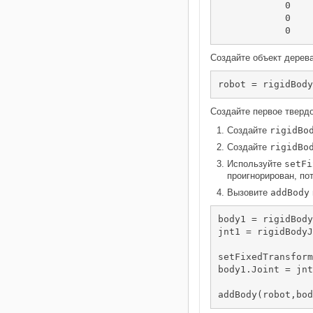
            0   	pi/2	0.4318	0;

            0       -pi
            0    
Создайте объект дерева
robot = rigidBody
Создайте первое твердо
Создайте
rigidBo
Создайте
rigidBo
Используйте
setFi
проигнорирован, по
Вызовите
addBody
body1 = rigidBody
jnt1 = rigidBodyJ
setFixedTransform
body1.Joint = jnt
addBody(robot,bod