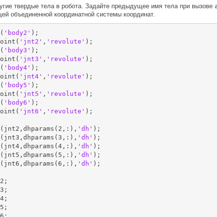
ругие твердые тела в робота. Задайте предыдущее имя тела при вызове
ей объединенной координатной системы координат.
(
'body2'
);

oint(
'jnt2'
,
'revolute'
);

(
'body3'
);

oint(
'jnt3'
,
'revolute'
);

(
'body4'
);

oint(
'jnt4'
,
'revolute'
);

(
'body5'
);

oint(
'jnt5'
,
'revolute'
);

(
'body6'
);

oint(
'jnt6'
,
'revolute'
);

(jnt2,dhparams(2,:),
'dh'
);

(jnt3,dhparams(3,:),
'dh'
);

(jnt4,dhparams(4,:),
'dh'
);

(jnt5,dhparams(5,:),
'dh'
);

(jnt6,dhparams(6,:),
'dh'
);

2;

3;

4;

5;

6;
