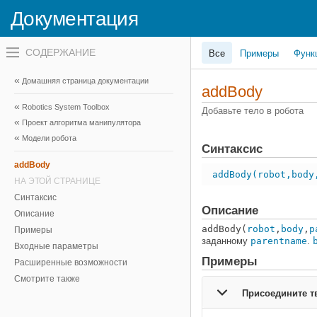
Документация
Переключатель
Все
Примеры
Функ
навигационного
меню
вне
Домашняя страница документации
холста
addBody
переключатель
Robotics System Toolbox
навигационного
Добавьте тело в робота
меню
Проект алгоритма манипулятора
вне
Модели робота
холста
Синтаксис
addBody
addBody(robot,body
НА ЭТОЙ СТРАНИЦЕ
Синтаксис
Описание
Описание
addBody(
robot
,
body
,
p
Примеры
заданному
parentname
.
Входные параметры
Примеры
Расширенные возможности
Смотрите также
Присоедините тв