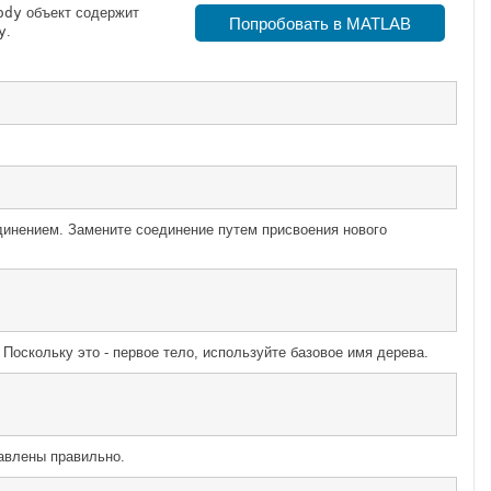
ody
объект содержит
Попробовать в MATLAB
y
.
инением. Замените соединение путем присвоения нового
 Поскольку это - первое тело, используйте базовое имя дерева.
авлены правильно.