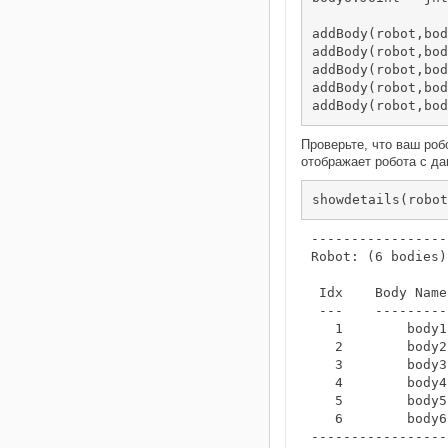
addBody(robot,bod
addBody(robot,bod
addBody(robot,bod
addBody(robot,bod
addBody(robot,bod
Проверьте, что ваш ро
отображает робота с д
showdetails(robot
-----------------
Robot: (6 bodies)

 Idx    Body Name
 ---    ---------
   1        body1
   2        body2
   3        body3
   4        body4
   5        body5
   6        body6