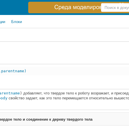
Справка
по
поиску
ции
Блоки
,parentname)
arentname
)
добавляет, что твердое тело к роботу возражает, и присое
body
свойство задает, как это тело перемещается относительно вышест
ердое тело и соединение к дереву твердого тела