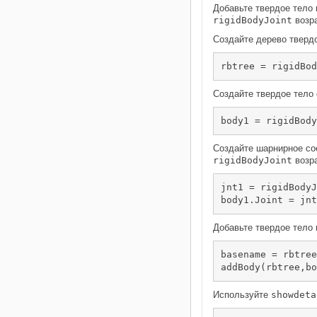
Добавьте твердое тело 
rigidBodyJoint
возра
Создайте дерево твердо
rbtree = rigidBod
Создайте твердое тело
body1 = rigidBody
Создайте шарнирное со
rigidBodyJoint
возр
jnt1 = rigidBodyJ
body1.Joint = jnt
Добавьте твердое тело 
basename = rbtree
addBody(rbtree,bo
Используйте
showdeta