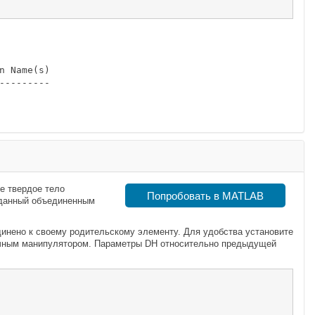
 Name(s)

--------

е твердое тело
Попробовать в MATLAB
аданный объединенным
динено к своему родительскому элементу. Для удобства установите
ечным манипулятором. Параметры DH относительно предыдущей