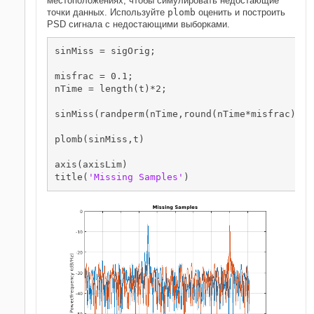
местоположениях, чтобы симулировать недостающие
точки данных. Используйте
plomb
оценить и построить
PSD сигнала с недостающими выборками.
sinMiss = sigOrig;

misfrac = 0.1;

nTime = length(t)*2;

sinMiss(randperm(nTime,round(nTime*misfrac))) =
plomb(sinMiss,t)

axis(axisLim)

title(
'Missing Samples'
)