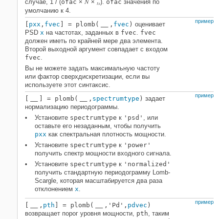
N
случае, 1 / (
ofac
×
×
).
ofac
значения по
ts
умолчанию к 4.
пример
[
pxx
,
fvec
] = plomb(
,
fvec
)
оценивает
___
PSD
x
на частотах, заданных в
fvec
.
fvec
должен иметь по крайней мере два элемента.
Второй выходной аргумент совпадает с входом
fvec
.
Вы не можете задать максимальную частоту
или фактор сверхдискретизации, если вы
используете этот синтаксис.
пример
[
] = plomb(
,
spectrumtype
)
задает
___
___
нормализацию периодограммы.
Установите
spectrumtype
к
'psd'
, или
оставьте его незаданным, чтобы получить
pxx
как спектральная плотность мощности.
Установите
spectrumtype
к
'power'
получить спектр мощности входного сигнала.
Установите
spectrumtype
к
'normalized'
получить стандартную периодограмму Lomb-
Scargle, которая масштабируется два раза
отклонением
x
.
пример
[
,
pth
] = plomb(
,'Pd',
pdvec
)
___
___
возвращает порог уровня мощности,
pth
, таким