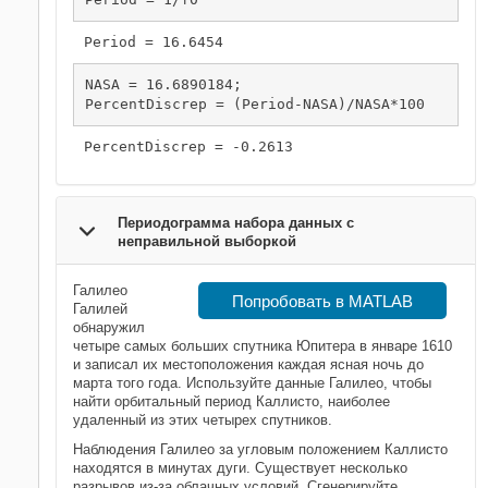
NASA = 16.6890184;

PercentDiscrep = (Period-NASA)/NASA*100
Периодограмма набора данных с
неправильной выборкой
Галилео
Попробовать в MATLAB
Галилей
обнаружил
четыре самых больших спутника Юпитера в январе 1610
и записал их местоположения каждая ясная ночь до
марта того года. Используйте данные Галилео, чтобы
найти орбитальный период Каллисто, наиболее
удаленный из этих четырех спутников.
Наблюдения Галилео за угловым положением Каллисто
находятся в минутах дуги. Существует несколько
разрывов из-за облачных условий. Сгенерируйте