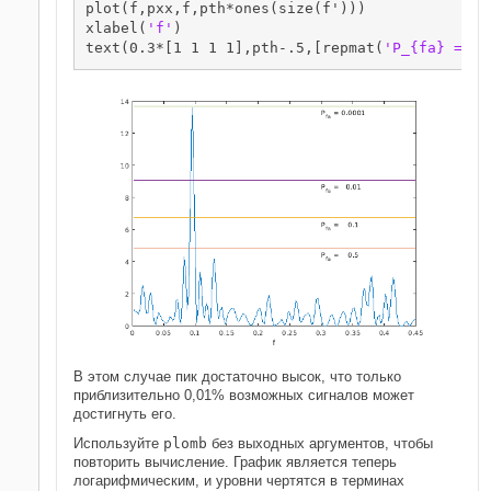
plot(f,pxx,f,pth*ones(size(f')))

xlabel(
'f'
)

text(0.3*[1 1 1 1],pth-.5,[repmat(
'P_{fa} = '
,
В этом случае пик достаточно высок, что только
приблизительно 0,01% возможных сигналов может
достигнуть его.
Используйте
plomb
без выходных аргументов, чтобы
повторить вычисление. График является теперь
логарифмическим, и уровни чертятся в терминах