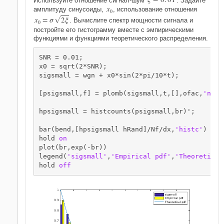
x
амплитуду синусоиды,
, использование отношения
0
x
=
σ
2
ξ
G
. Вычислите спектр мощности сигнала и
0
постройте его гистограмму вместе с эмпирическими
функциями и функциями теоретического распределения.
SNR = 0.01;

x0 = sqrt(2*SNR);

sigsmall = wgn + x0*sin(2*pi/10*t);

[psigsmall,f] = plomb(sigsmall,t,[],ofac,
'norm
hpsigsmall = histcounts(psigsmall,br)';

bar(bend,[hpsigsmall hRand]/Nf/dx,
'histc'
)

hold 
on
plot(br,exp(-br))

legend(
'sigsmall'
,
'Empirical pdf'
,
'Theoretical
hold 
off