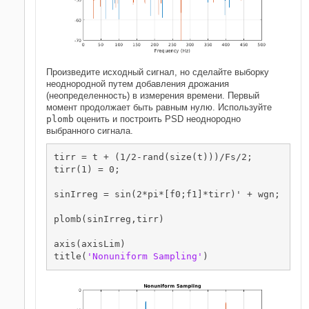
Произведите исходный сигнал, но сделайте выборку
неоднородной путем добавления дрожания
(неопределенность) в измерения времени. Первый
момент продолжает быть равным нулю. Используйте
plomb
оценить и построить PSD неоднородно
выбранного сигнала.
tirr = t + (1/2-rand(size(t)))/Fs/2;

tirr(1) = 0;

sinIrreg = sin(2*pi*[f0;f1]*tirr)' + wgn;

plomb(sinIrreg,tirr)

axis(axisLim)

title(
'Nonuniform Sampling'
)