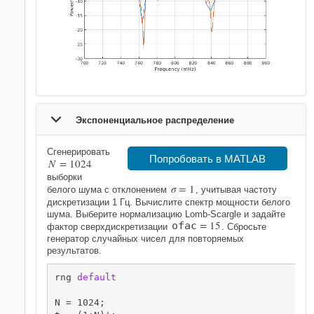
Экспоненциальное распределение
Сгенерировать
Попробовать в MATLAB
N
=
1
0
2
4
выборки
σ
=
1
белого шума с отклонением
, учитывая частоту
дискретизации 1 Гц. Вычислите спектр мощности белого
шума. Выберите нормализацию Lomb-Scargle и задайте
=
1
5
o
f
a
c
фактор сверхдискретизации
. Сбросьте
генератор случайных чисел для повторяемых
результатов.
rng 
default
N = 1024;
