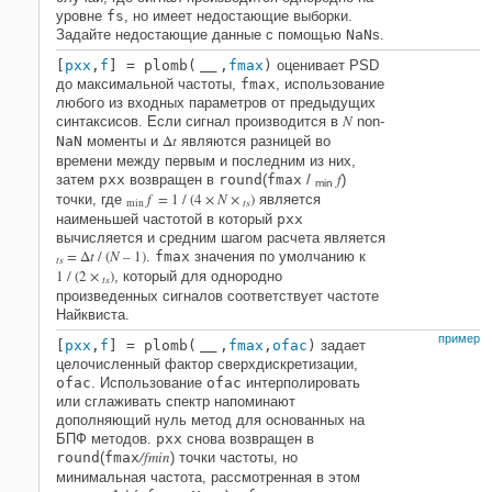
уровне
fs
, но имеет недостающие выборки.
Задайте недостающие данные с помощью
NaN
s.
[
pxx
,
f
] = plomb(
,
fmax
)
оценивает PSD
___
до максимальной частоты,
fmax
, использование
любого из входных параметров от предыдущих
N
синтаксисов. Если сигнал производится в
non-
Δ
t
NaN
моменты и
являются разницей во
времени между первым и последним из них,
f
затем
pxx
возвращен в
round
(
fmax
/
)
min
f
= 1 / (4 ×
N
×
)
точки, где
является
min
ts
наименьшей частотой в который
pxx
вычисляется и средним шагом расчета является
= Δ
t
/ (
N
– 1)
.
fmax
значения по умолчанию к
ts
1 / (2 ×
)
, который для однородно
ts
произведенных сигналов соответствует частоте
Найквиста.
пример
[
pxx
,
f
] = plomb(
,
fmax
,
ofac
)
задает
___
целочисленный фактор сверхдискретизации,
ofac
. Использование
ofac
интерполировать
или сглаживать спектр напоминают
дополняющий нуль метод для основанных на
БПФ методов.
pxx
снова возвращен в
/fmin
round
(
fmax
) точки частоты, но
минимальная частота, рассмотренная в этом