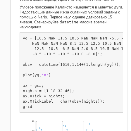
Угловое положение Каллисто измеряется в минутах дуги.
Недостающие данные из-за облачных условий заданы с
помощью NaNs. Первое наблюдение датировано 15
января. Сгенерируйте
datetime
массив времен
наблюдения.
yg = [10.5 NaN 11.5 10.5 NaN NaN NaN -5.5 -10.
    NaN NaN NaN NaN 8.5 12.5 12.5 10.5 NaN NaN
    -12.5 -10.5 -6.5 NaN 2.0 8.5 10.5 NaN 13.5
    -8.5 -10.5 -10.5 -10.0 -8.0]';

obsv = datetime(1610,1,14+(1:length(yg)));

plot(yg,
'o'
)

ax = gca;

nights = [1 18 32 46];

ax.XTick = nights;

ax.XTickLabel = char(obsv(nights));

grid