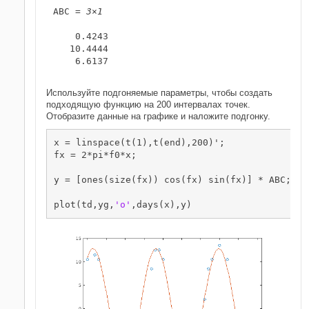
ABC = 
3×1
    0.4243

   10.4444

    6.6137

Используйте подгоняемые параметры, чтобы создать
подходящую функцию на 200 интервалах точек.
Отобразите данные на графике и наложите подгонку.
x = linspace(t(1),t(end),200)';

fx = 2*pi*f0*x;

y = [ones(size(fx)) cos(fx) sin(fx)] * ABC;

plot(td,yg,
'o'
,days(x),y)