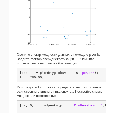
Оцените спектр мощности данных с помощью
plomb
.
Задайте фактор сверхдискретизации 10. Опишите
получившиеся частоты в обратные дни.
[pxx,f] = plomb(yg,obsv,[],10,
'power'
);

f = f*86400;
Используйте
findpeaks
определить местоположение
единственного видного пика спектра. Постройте спектр
мощности и покажите пик.
[pk,f0] = findpeaks(pxx,f,
'MinPeakHeight'
,10);
