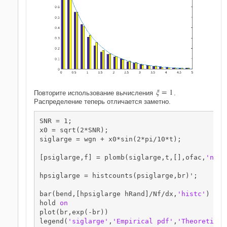
ξ
=
1
Повторите использование вычисления
.
Распределение теперь отличается заметно.
SNR = 1;

x0 = sqrt(2*SNR);

siglarge = wgn + x0*sin(2*pi/10*t);

[psiglarge,f] = plomb(siglarge,t,[],ofac,
'norm
hpsiglarge = histcounts(psiglarge,br)';

bar(bend,[hpsiglarge hRand]/Nf/dx,
'histc'
)

hold 
on
plot(br,exp(-br))

legend(
'siglarge'
,
'Empirical pdf'
,
'Theoretical