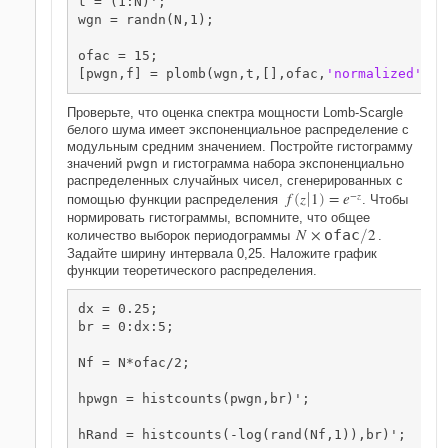
t = (1:N)';

wgn = randn(N,1);

ofac = 15;

[pwgn,f] = plomb(wgn,t,[],ofac,
'normalized'
);
Проверьте, что оценка спектра мощности Lomb-Scargle
белого шума имеет экспоненциальное распределение с
модульным средним значением. Постройте гистограмму
значений
pwgn
и гистограмма набора экспоненциально
распределенных случайных чисел, сгенерированных с
f
z
1
=
e
−
z
помощью функции распределения
(

)
. Чтобы
нормировать гистограммы, вспомните, что общее
N
×
2
o
f
a
c
количество выборок периодограммы
/
.
Задайте ширину интервала 0,25. Наложите график
функции теоретического распределения.
dx = 0.25;

br = 0:dx:5;

Nf = N*ofac/2;

hpwgn = histcounts(pwgn,br)';

hRand = histcounts(-log(rand(Nf,1)),br)';
