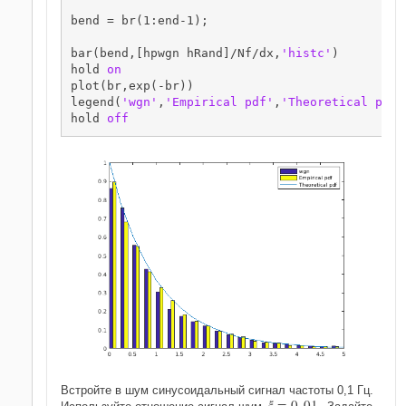
bend = br(1:end-1);

bar(bend,[hpwgn hRand]/Nf/dx,
'histc'
)

hold 
on
plot(br,exp(-br))

legend(
'wgn'
,
'Empirical pdf'
,
'Theoretical pdf'
hold 
off
Встройте в шум синусоидальный сигнал частоты 0,1 Гц.
ξ
=
0
.
0
1
Используйте отношение сигнал-шум
. Задайте