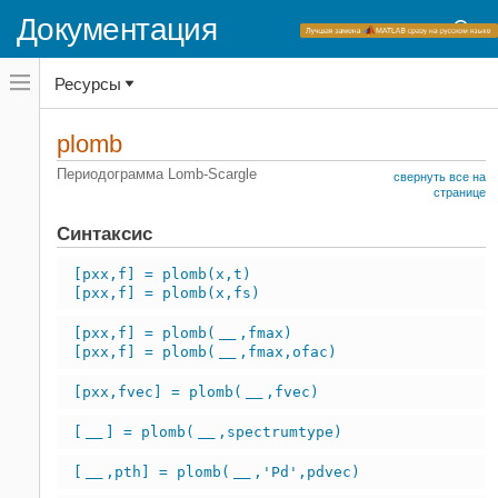
Документация
Переключатель
Ресурсы
навигационного
меню
вне
Домашняя страница документации
холста
plomb
переключатель
Signal Processing Toolbox
навигационного
Периодограмма Lomb-Scargle
свернуть все на
меню
Спектральный анализ
странице
вне
Спектральная оценка
холста
Синтаксис
plomb
[pxx,f] = plomb(x,t)
НА ЭТОЙ СТРАНИЦЕ
[pxx,f] = plomb(x,fs)
Синтаксис
[pxx,f] = plomb(
,fmax)
Описание
___
[pxx,f] = plomb(
,fmax,ofac)
___
Примеры
Входные параметры
[pxx,fvec] = plomb(
,fvec)
___
Выходные аргументы
[
] = plomb(
,spectrumtype)
___
___
Больше о
Ссылки
[
,pth] = plomb(
,'Pd',pdvec)
___
___
Расширенные возможности