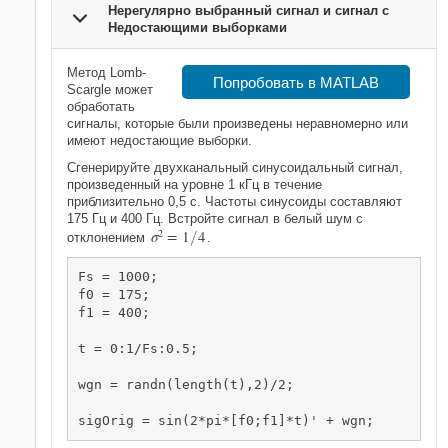
Нерегулярно выбранный сигнал и сигнал с
Недостающими выборками
Метод Lomb-
Попробовать в MATLAB
Scargle может
обработать
сигналы, которые были произведены неравномерно или
имеют недостающие выборки.
Сгенерируйте двухканальный синусоидальный сигнал,
произведенный на уровне 1 кГц в течение
приблизительно 0,5 с. Частоты синусоиды составляют
175 Гц и 400 Гц. Встройте сигнал в белый шум с
σ
2
=
1
4
отклонением
/
.
Fs = 1000;

f0 = 175;

f1 = 400;

t = 0:1/Fs:0.5;

wgn = randn(length(t),2)/2;

sigOrig = sin(2*pi*[f0;f1]*t)' + wgn;