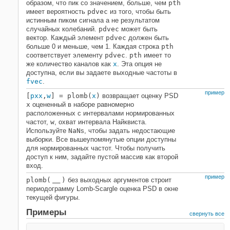
образом, что пик со значением, больше, чем
pth
имеет вероятность
pdvec
из того, чтобы быть
истинным пиком сигнала а не результатом
случайных колебаний.
pdvec
может быть
вектор. Каждый элемент
pdvec
должен быть
больше 0 и меньше, чем 1. Каждая строка
pth
соответствует элементу
pdvec
.
pth
имеет то
же количество каналов как
x
. Эта опция не
доступна, если вы задаете выходные частоты в
fvec
.
пример
[
pxx
,
w
] = plomb(
x
)
возвращает оценку PSD
x
оцененный в наборе равномерно
расположенных с интервалами нормированных
частот,
w
, охват интервала Найквиста.
Используйте
NaN
s, чтобы задать недостающие
выборки. Все вышеупомянутые опции доступны
для нормированных частот. Чтобы получить
доступ к ним, задайте пустой массив как второй
вход.
пример
plomb(
)
без выходных аргументов строит
___
периодограмму Lomb-Scargle оценка PSD в окне
текущей фигуры.
Примеры
свернуть все