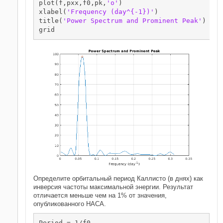
plot(f,pxx,f0,pk,
'o'
)

xlabel(
'Frequency (day^{-1})'
)

title(
'Power Spectrum and Prominent Peak'
)

grid
Определите орбитальный период Каллисто (в днях) как
инверсия частоты максимальной энергии. Результат
отличается меньше чем на 1% от значения,
опубликованного НАСА.
Period = 1/f0