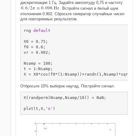
дискретизации 1 Гц. Задайте амплитуду 0,75 и частоту
0
.
6
2
π
≈
0
.
0
9
6
H
z
/
. Встройте сигнал в белый шум
отклонения 0.902. Сбросьте генератор случайных чисел
для повторяемых результатов.
rng 
default
X0 = 0.75;

f0 = 0.6;

vr = 0.902;

Nsamp = 100;

t = 1:Nsamp;

X = X0*cos(f0*(1:Nsamp))+randn(1,Nsamp)*sqrt(v
Отбросьте 10% выборок наугад. Постройте сигнал.
X(randperm(Nsamp,Nsamp/10)) = NaN;

plot(t,X,
'o'
)