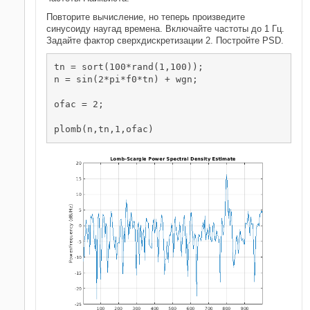
Повторите вычисление, но теперь произведите
синусоиду наугад времена. Включайте частоты до 1 Гц.
Задайте фактор сверхдискретизации 2. Постройте PSD.
tn = sort(100*rand(1,100));

n = sin(2*pi*f0*tn) + wgn;

ofac = 2;

plomb(n,tn,1,ofac)