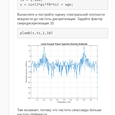
s = sin(2*pi*f0*ts) + wgn;
Вычислите и постройте оценку спектральной плотности
мощности до частоты дискретизации. Задайте фактор
сверхдискретизации 10.
plomb(s,ts,1,10)
Там искажает, потому что частота синусоиды больше
частоты Найквиста.