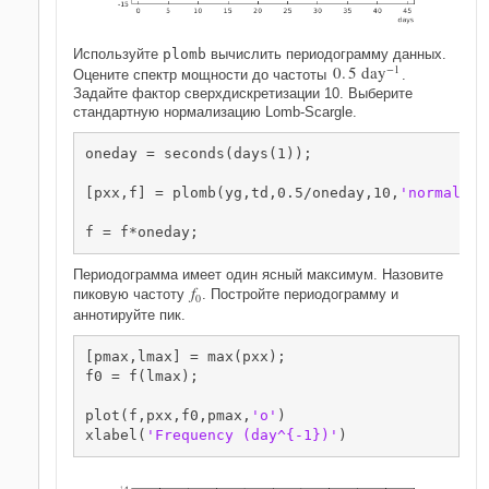
Используйте
plomb
вычислить периодограмму данных.
0
.
5
d
a
y
−
1
Оцените спектр мощности до частоты
.
Задайте фактор сверхдискретизации 10. Выберите
стандартную нормализацию Lomb-Scargle.
oneday = seconds(days(1));

[pxx,f] = plomb(yg,td,0.5/oneday,10,
'normalize
f = f*oneday;
Периодограмма имеет один ясный максимум. Назовите
f
пиковую частоту
. Постройте периодограмму и
0
аннотируйте пик.
[pmax,lmax] = max(pxx);

f0 = f(lmax);

plot(f,pxx,f0,pmax,
'o'
)

xlabel(
'Frequency (day^{-1})'
)