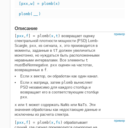
[pxx,w] = plomb(x)
Смотрите также
plomb(
)
___
Описание
пример
[
pxx
,
f
] = plomb(
x
,
t
)
возвращает оценку
спектральной плотности мощности (PSD) Lomb-
Scargle,
pxx
, из сигнала,
x
, это производится в
моменты, заданные в
t
T
должен увеличиться
монотонно, но нуждаться быть расположенными
неравными интервалами. Все элементы
t
mustBeNonnegative.
pxx
оценен на частотах,
возвращенных в
f
.
Если
x
вектор, он обработан как один канал.
Если
x
матрица, затем
plomb
вычисляет
PSD независимо для каждого столбца и
возвращает его в соответствующем столбце
pxx
.
x
или
t
может содержать
NaN
s или
NaT
s. Эти
значения обработаны как недостающие данные и
исключены из расчета спектра.
пример
[
pxx
,
f
] = plomb(
x
,
fs
)
обрабатывает
случай, где сигнал производится однородно на