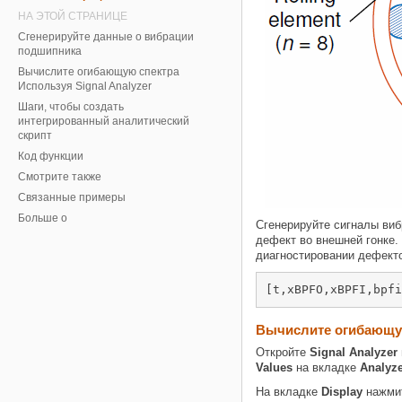
НА ЭТОЙ СТРАНИЦЕ
Сгенерируйте данные о вибрации
подшипника
Вычислите огибающую спектра
Используя Signal Analyzer
Шаги, чтобы создать
интегрированный аналитический
скрипт
Код функции
Смотрите также
Связанные примеры
Больше о
Сгенерируйте сигналы ви
дефект во внешней гонке.
диагностировании дефект
[t,xBPFO,xBPFI,bpfi
Вычислите огибающую
Откройте
Signal Analyzer
Values
на вкладке
Analyz
На вкладке
Display
нажми