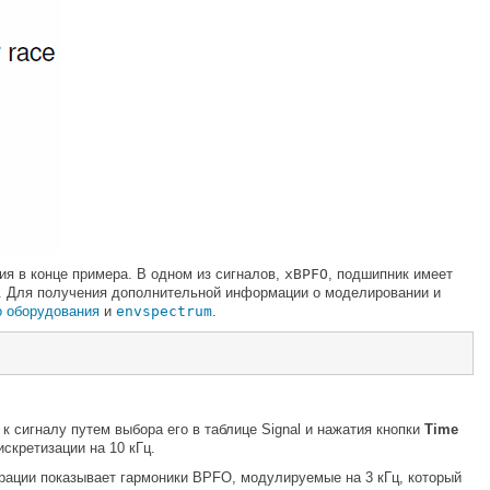
я в конце примера. В одном из сигналов,
xBPFO
, подшипник имеет
е. Для получения дополнительной информации о моделировании и
 оборудования
и
envspectrum
.
 сигналу путем выбора его в таблице Signal и нажатия кнопки
Time
скретизации на 10 кГц.
брации показывает гармоники BPFO, модулируемые на 3 кГц, который