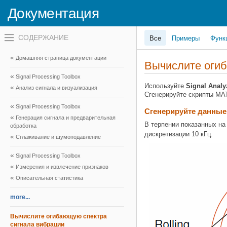
Документация
Переключатель
Все
Примеры
Функ
навигационного
меню
вне
Домашняя страница документации
холста
Вычислите огиб
переключатель
Signal Processing Toolbox
навигационного
меню
Используйте
Signal Analy
Анализ сигнала и визуализация
вне
Сгенерируйте скрипты MA
холста
Signal Processing Toolbox
Сгенерируйте данные
Генерация сигнала и предварительная
В терпении показанных н
обработка
дискретизации 10 кГц.
Сглаживание и шумоподавление
Signal Processing Toolbox
Измерения и извлечение признаков
Описательная статистика
Вычислите огибающую спектра
сигнала вибрации