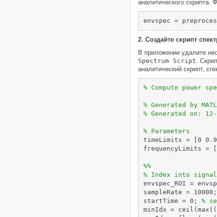
аналитического скрипта. 
envspec = preproces
2. Создайте скрипт спект
В приложении удалите нео
Spectrum Script
. Скри
аналитический скрипт, сг
% Compute power spe
% Generated by MATL
% Generated on: 12-
% Parameters
timeLimits = [0 0.9
frequencyLimits = [
%%
% Index into signal
envspec_ROI = envsp
sampleRate = 10000;
startTime = 0; 
% se
minIdx = ceil(max((