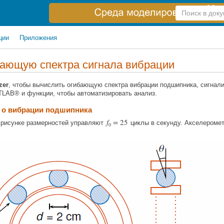
Справка
по
поиску
ции
Приложения
ающую спектра сигнала вибрации
zer
, чтобы вычислить огибающую спектра вибрации подшипника, сигнал
TLAB® и функции, чтобы автоматизировать анализ.
 о вибрации подшипника
f
=
25
а рисунке размерностей управляют
циклы в секунду. Акселеромет
0