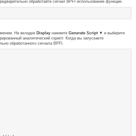
редварительно обработайте сигнал BPFI использование функции.
именем. На вкладке
Display
нажмите
Generate Script
▼ и выберите
грированный аналитический скрипт. Когда вы запускаете
льно обработанного сигнала BPFI.