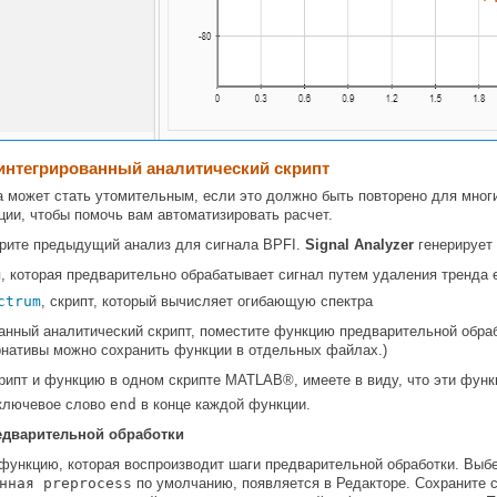
 интегрированный аналитический скрипт
а может стать утомительным, если это должно быть повторено для мно
ии, чтобы помочь вам автоматизировать расчет.
орите предыдущий анализ для сигнала BPFI.
Signal Analyzer
генерирует 
я, которая предварительно обрабатывает сигнал путем удаления тренда е
ctrum
, скрипт, который вычисляет огибающую спектра
анный аналитический скрипт, поместите функцию предварительной обраб
рнативы можно сохранить функции в отдельных файлах.)
рипт и функцию в одном скрипте MATLAB®, имеете в виду, что эти функ
ключевое слово
end
в конце каждой функции.
едварительной обработки
функцию, которая воспроизводит шаги предварительной обработки. Выб
нная preprocess
по умолчанию, появляется в Редакторе. Сохраните 