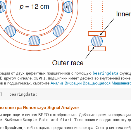
брации от двух дефектных подшипников с помощью
bearingdata
функци
 В другом сигнале,
xBPFI
, подшипник имеет дефект во внутренней гонк
ов в подшипниках, смотрите
Анализ Вибрации Вращающегося Машинного
] = bearingdata;
 спектра Используя Signal Analyzer
и перетащите сигнал BPFO к отображению. Добавьте время информация к
er
. Выберите
Sample Rate and Start Time
опция и вводит частоту ди
те
Spectrum
, чтобы открыть представление спектра. Спектр сигнала ви