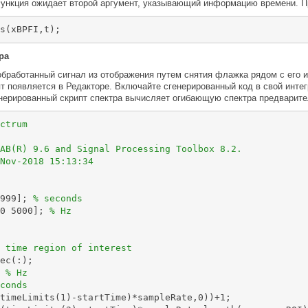
Функция ожидает второй аргумент, указывающий информацию времени. П
s(xBPFI,t);
ра
бработанный сигнал из отображения путем снятия флажка рядом с его 
пт появляется в Редакторе. Включайте сгенерированный код в свой инте
енерированный скрипт спектра вычисляет огибающую спектра предварите
ctrum
AB(R) 9.6 and Signal Processing Toolbox 8.2.
Nov-2018 15:13:34
999]; 
% seconds
0 5000]; 
% Hz
 time region of interest
ec(:);

 
% Hz
conds
timeLimits(1)-startTime)*sampleRate,0))+1;
