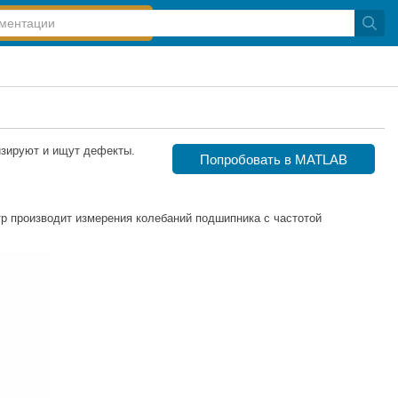
изируют и ищут дефекты.
Попробовать в MATLAB
р производит измерения колебаний подшипника с частотой