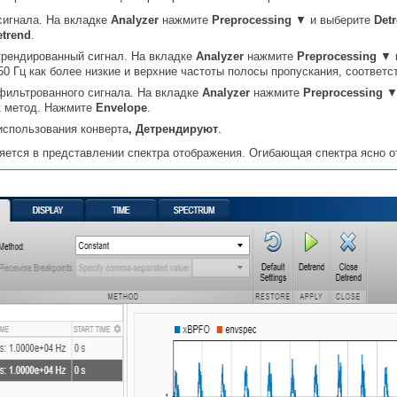
сигнала. На вкладке
Analyzer
нажмите
Preprocessing
▼ и выберите
Det
etrend
.
рендированный сигнал. На вкладке
Analyzer
нажмите
Preprocessing
▼ 
750 Гц как более низкие и верхние частоты полосы пропускания, соответ
фильтрованного сигнала. На вкладке
Analyzer
нажмите
Preprocessing
▼
 метод. Нажмите
Envelope
.
использования конверта
, Детрендируют
.
яется в представлении спектра отображения. Огибающая спектра ясно 