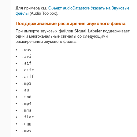
Импортируйте звуковые сигналы из
файлов или папки
Для примера см.
Объект audioDatastore Указать на Звуковые
Импортируйте labeledSignalSet из
файлы
(Audio Toolbox)
.
рабочего пространства MATLAB
Поддерживаемые расширения звукового файла
Сигналы проигрывания аудио и
необходимые области
При импорте звуковых файлов
Signal Labeler
поддерживает
Смотрите также
один и многоканальные сигналы со следующими
расширениями звукового файла:
Связанные примеры
.wav
Больше о
.avi
.aif
.aifc
.aiff
.mp3
.au
.snd
.mp4
.m4a
.flac
.ogg
.mov