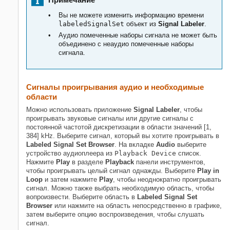
Вы не можете изменить информацию времени
labeledSignalSet
объект из
Signal Labeler
.
Аудио помеченные наборы сигнала не может быть
объединено с неаудио помеченные наборы
сигнала.
Сигналы проигрывания аудио и необходимые
области
Можно использовать приложение
Signal Labeler
, чтобы
проигрывать звуковые сигналы или другие сигналы с
постоянной частотой дискретизации в области значений [1,
384] kHz. Выберите сигнал, который вы хотите проигрывать в
Labeled Signal Set Browser
. На вкладке
Audio
выберите
устройство аудиоплеера из
Playback Device
список.
Нажмите
Play
в разделе
Playback
панели инструментов,
чтобы проигрывать целый сигнал однажды. Выберите
Play in
Loop
и затем нажмите
Play
, чтобы неоднократно проигрывать
сигнал. Можно также выбрать необходимую область, чтобы
вопроизвести. Выберите область в
Labeled Signal Set
Browser
или нажмите на область непосредственно в графике,
затем выберите опцию воспроизведения, чтобы слушать
сигнал.