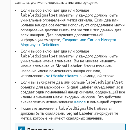
сигнала, должен следовать этим инструкциям:
Если выбор включает два или больше
labeledSignalSet
объекты, у каждого должны быть
уникальные определения метки сигнала. Если два или
больше набора совместно используют определение метки,
определение должно иметь тот же тип и тип данных для
всех наборов. Для получения дополнительной
информации смотрите
, Создают, или Сигнал Импорта
Маркируют Definitions
.
Если выбор включает два или больше
labeledSignalSet
объекты, у каждого должны быть
уникальные имена элемента. Вы не можете изменить
имена элемента из
Signal Labeler
. Чтобы изменить
название члена помеченного набора сигнала,
использовать
setMemberNames
в командной строке.
Если вы выбираете два или больше
labeledSignalSet
объекты для маркировки,
Signal Labeler
объединяет их и
создает один помеченный набор сигнала, содержащий все
члены и значения метки входных наборов. Это действие
эквивалентно использованию
merge
в командной строке.
Пометьте значения в
labeledSignalSet
объекты
должны быть скалярами.
Signal Labeler
игнорирует те
метки, которые не имеют скалярных значений.
Примечание