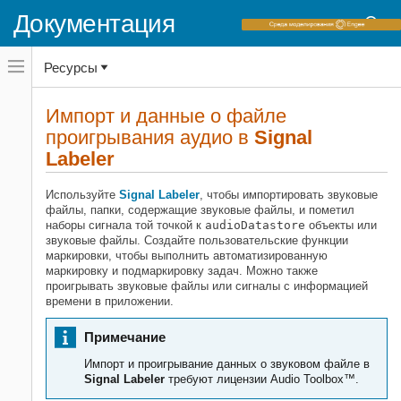
Документация
Переключатель
Ресурсы
навигационного
меню
вне
Домашняя страница документации
холста
Импорт и данные о файле
переключатель
проигрывания аудио в
Signal
Signal Processing Toolbox
навигационного
меню
Labeler
Измерения и извлечение признаков
вне
Описательная статистика
холста
Используйте
Signal Labeler
, чтобы импортировать звуковые
Signal Processing Toolbox
файлы, папки, содержащие звуковые файлы, и пометил
наборы сигнала той точкой к
audioDatastore
объекты или
Машинное обучение и глубокое обучение
звуковые файлы. Создайте пользовательские функции
для сигналов
маркировки, чтобы выполнить автоматизированную
маркировку и подмаркировку задач. Можно также
Импорт и данные о файле
проигрывать звуковые файлы или сигналы с информацией
проигрывания аудио в Signal
времени в приложении.
Labeler
НА ЭТОЙ СТРАНИЦЕ
Примечание
Поддерживаемые расширения
звукового файла
Импорт и проигрывание данных о звуковом файле в
Signal Labeler
требуют лицензии Audio Toolbox™.
Информация времени