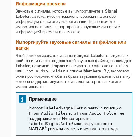
Информация времени
Звуковые сигналы, которые вы импортируете в
Signal
Labeler
, автоматически помечены вовремя на основе
информации о частоте дискретизации. Вы не можете
импортировать или экспортировать звуковые сигналы с
информацией времени в выборках.
Импортируйте звуковые сигналы из файлов или
папки
Чтобы импортировать сигналы в
Signal Labeler
от звуковых
файлов или папки, содержащей звуковые файлы, на вкладке
Labeler
, нажимают
Import
и выбирают
From Audio Files
или
From Audio Folder
в списке
Members
. В диалоговом
окне просмотрите, чтобы выбрать звуковые файлы или папку,
которая содержит звуковые сигналы, которые вы хотите
импортировать.
Примечание
Импорт
labeledSignalSet
объекты с помощью
From Audio Files
или
From Audio Folder
не
поддерживается. Импортировать
labeledSignalSet
объект, загрузите его в
®
MATLAB
рабочая область и импорт это оттуда.