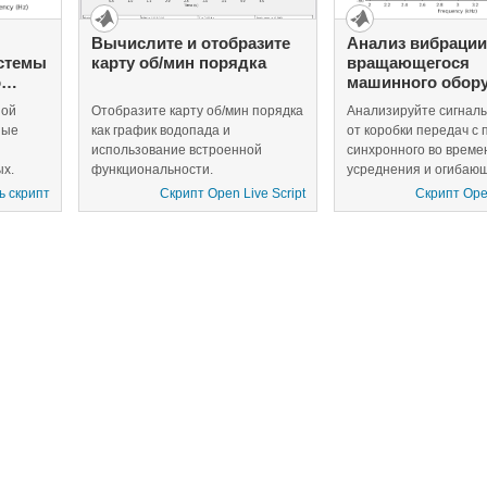
Вычислите и отобразите
Анализ вибрации
стемы
карту об/мин порядка
вращающегося
о
машинного обор
ной
Отобразите карту об/мин порядка
Анализируйте сигнал
ные
как график водопада и
от коробки передач с
использование встроенной
синхронного во време
х.
функциональности.
усреднения и огибающ
ь скрипт
Скрипт Open Live Script
Скрипт Open