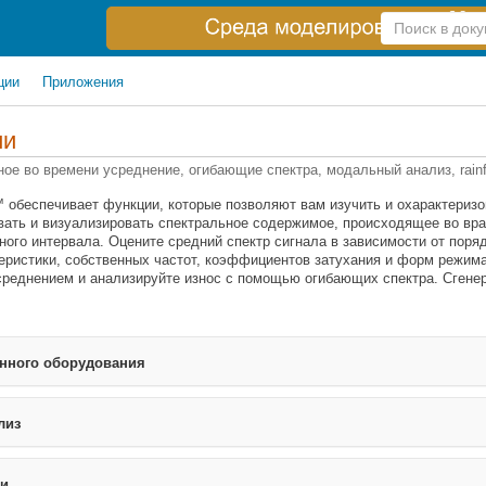
Справка
по
поиску
ции
Приложения
ии
ное во времени усреднение, огибающие спектра, модальный анализ, rain
x™ обеспечивает функции, которые позволяют вам изучить и охарактериз
овать и визуализировать спектральное содержимое, происходящее во в
ого интервала. Оцените средний спектр сигнала в зависимости от пор
еристики, собственных частот, коэффициентов затухания и форм режима
реднением и анализируйте износ с помощью огибающих спектра. Сгенер
нного оборудования
лиз
ти