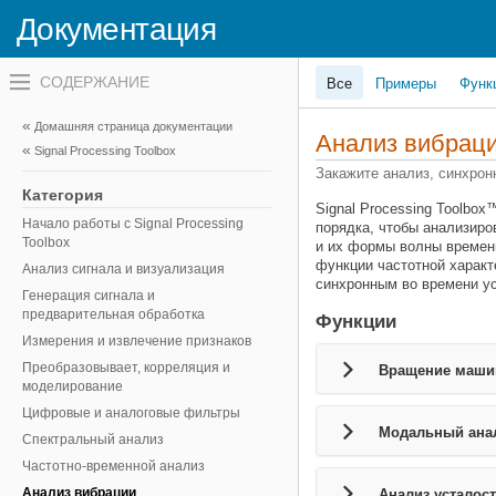
Документация
Переключатель
Все
Примеры
Функ
навигационного
меню
вне
Домашняя страница документации
холста
Анализ вибрац
Signal Processing Toolbox
переключатель
навигационного
Закажите анализ, синхрон
меню
Категория
вне
Signal Processing Toolbo
холста
Начало работы с Signal Processing
порядка, чтобы анализир
Toolbox
и их формы волны временн
функции частотной характ
Анализ сигнала и визуализация
синхронным во времени ус
Генерация сигнала и
предварительная обработка
Функции
Измерения и извлечение признаков
Преобразовывает, корреляция и
Вращение маши
моделирование
Цифровые и аналоговые фильтры
Модальный ана
Спектральный анализ
Частотно-временной анализ
Анализ вибрации
Анализ усталос