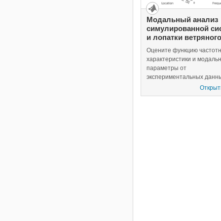
Модальный анализ
симулированной си
и лопатки ветряног
двигателя
Оцените функцию частот
характеристики и модаль
параметры от
экспериментальных данны
Открыт