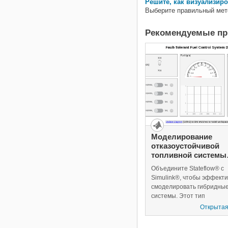
Решите, как визуализир
Выберите правильный мет
Рекомендуемые п
Моделирование
отказоустойчивой
топливной системы
управления
Объедините Stateflow® с
Simulink®, чтобы эффект
смоделировать гибридны
системы. Этот тип
моделирования особенно
Открытая
полезен для систем, кото
имеют многочисленные