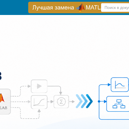
Справка
по
поиску