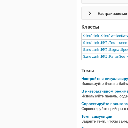
Настраиваемые 
Классы
Simulink.SimulationDat
Simulink.HMI.Instrumen
Simulink.HMI.SignalSpe
Simulink.HMI.ParamSour
Темы
Настройте и визуализир
Используйте блоки в библ
В интерактивном режиме
Используйте панель, сод
Спроектируйте пользов
Спроектируйте приборы 
Темп симуляции
Задайте темп, чтобы заме