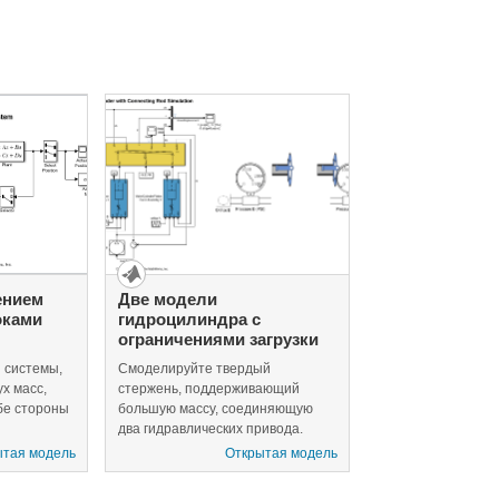
ением
Две модели
оками
гидроцилиндра с
ограничениями загрузки
 системы,
Смоделируйте твердый
ух масс,
стержень, поддерживающий
бе стороны
большую массу, соединяющую
два гидравлических привода.
Модель устраняет пружины, когда
ытая модель
Открытая модель
она прикладывает поршневые
силы непосредственно к загрузке.