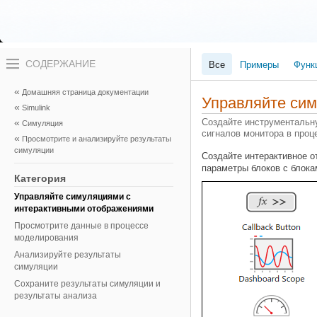
Переключатель
Все
Примеры
Функ
навигационного
меню
вне
Домашняя страница документации
холста
Управляйте си
Simulink
переключатель
навигационного
Создайте инструментальну
Симуляция
меню
сигналов монитора в про
Просмотрите и анализируйте результаты
вне
симуляции
холста
Создайте интерактивное о
параметры блоков с блока
Категория
Управляйте симуляциями с
интерактивными отображениями
Просмотрите данные в процессе
моделирования
Анализируйте результаты
симуляции
Сохраните результаты симуляции и
результаты анализа