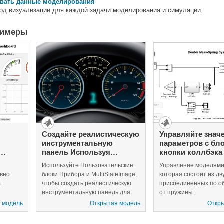
овать данные моделирования
од визуализации для каждой задачи моделирования и симуляции.
римеры
Создайте реалистическую
Управляйте знач
инструментальную
параметров с бл
панель Используя
кнопки коллбэка
круговой блок прибора
Используйте Пользовательские
Управление моделями
ивно
блоки Прибора и MultiStateImage,
которая состоит из дв
е
чтобы создать реалистическую
присоединенных по о
инструментальную панель для
от пружины.
вашей модели.
 модель
Открытая модель
Откр
рые