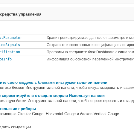
средства управления
a.Parameter
Хранит регистрируемые данные о параметре и м
tedSignals
Сохраните и восстановите спецификацию логгиро
cification
Программно соедините блок Dashboard с сигналом
ceInfo
Информация об основной переменной Инструмент
уйте свою модель с блоками инструментальной панели
иотеке блоков Инструментальной панели, чтобы визуализировать и взаи
 спроектируйте и отладьте модели Используя панели
ержащую блоки Инструментальной панели, чтобы спроектировать и отла
ательские приборы
с помощью
Circular Gauge
,
Horizontal Gauge
и блоков
Vertical Gauge
.
длить симуляции.