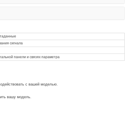
етаданные
вания сигнала
альной панели и связях параметра
модействовать с вашей моделью.
дить вашу модель.