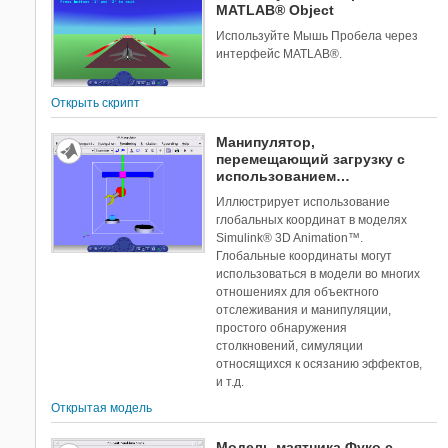
MATLAB® Object
Используйте Мышь Пробела через
интерфейс MATLAB®.
Открыть скрипт
Манипулятор,
перемещающий загрузку с
использованием
глобальных координат
Иллюстрирует использование
глобальных координат в моделях
Simulink® 3D Animation™.
Глобальные координаты могут
использоваться в модели во многих
отношениях для объектного
отслеживания и манипуляции,
простого обнаружения
столкновений, симуляции
относящихся к осязанию эффектов,
и т.д.
Открытая модель
Модель маятника Фуко с