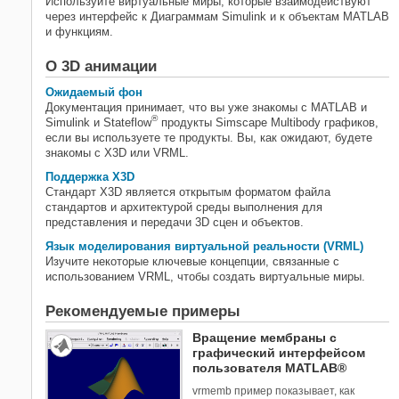
Используйте виртуальные миры, которые взаимодействуют
через интерфейс к Диаграммам Simulink и к объектам MATLAB
и функциям.
О 3D анимации
Ожидаемый фон
Документация принимает, что вы уже знакомы с MATLAB и
®
Simulink и Stateflow
продукты
Simscape Multibody
графиков
,
если вы используете те продукты. Вы, как ожидают, будете
знакомы с X3D или VRML.
Поддержка X3D
Стандарт X3D является открытым форматом файла
стандартов и архитектурой среды выполнения для
представления и передачи 3D сцен и объектов.
Язык моделирования виртуальной реальности (VRML)
Изучите некоторые ключевые концепции, связанные с
использованием VRML, чтобы создать виртуальные миры.
Рекомендуемые примеры
Вращение мембраны с
графический интерфейсом
пользователя MATLAB®
vrmemb пример показывает, как