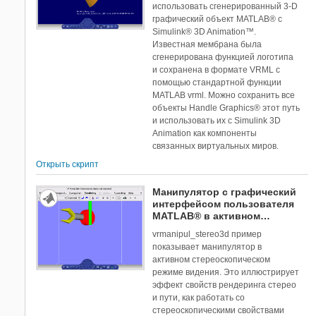
использовать сгенерированный 3-D
графический объект MATLAB® с
Simulink® 3D Animation™.
Известная мембрана была
сгенерирована функцией логотипа
и сохранена в формате VRML с
помощью стандартной функции
MATLAB vrml. Можно сохранить все
объекты Handle Graphics® этот путь
и использовать их с Simulink 3D
Animation как компоненты
связанных виртуальных миров.
Открыть скрипт
Манипулятор с графический
интерфейсом пользователя
MATLAB® в активном
стереоскопическом режиме
vrmanipul_stereo3d пример
видения
показывает манипулятор в
активном стереоскопическом
режиме видения. Это иллюстрирует
эффект свойств рендеринга стерео
и пути, как работать со
стереоскопическими свойствами