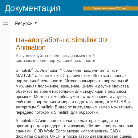
Документация
Переключатель
Ресурсы
навигационного
меню
вне
Домашняя страница документации
холста
Начало работы с
Simulink 3D
Simulink 3D Animation
переключатель
Animation
навигационного
меню
Категория
Визуализируйте поведение динамической
вне
системы в среде виртуальной реальности
холста
Начало работы с Simulink 3D
Animation
®
Simulink
3D Animation™
соединяет модели Simulink и
®
Создайте миры виртуальной
MATLAB
алгоритмы к 3D графическим объектам в сценах
реальности
виртуальной реальности. Можно анимировать виртуальный
мир, меняя положение, вращение, шкалу и другие свойства
Импортируйте модели робота и CAD
объектов во время настольной или симуляции в реальном
Соединитесь с моделями
времени. Можно также обнаружить столкновения и другие
события в виртуальном мире и подать их назад в MATLAB и
Взаимодействуйте с мирами
алгоритмы Simulink. Видео от виртуальных камер может быть
виртуальной реальности
передано потоком к Simulink для обработки.
Просмотрите симуляции
динамической системы
Simulink 3D Animation
включает редакторы и средства
просмотра для рендеринга и взаимодействия с виртуальными
Совместно используйте
сценами. С 3D World Editor можно импортировать CAD и
визуализацию
форматы файлов URDF, а также автор детализировал сцены,