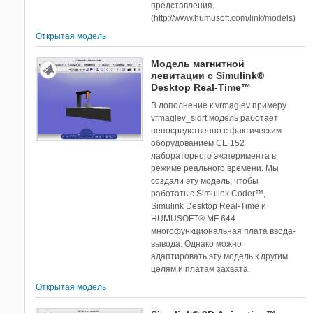
представления.
(http://www.humusoft.com/link/models)
Открытая модель
Модель магнитной
левитации с Simulink®
Desktop Real-Time™
В дополнение к vrmaglev примеру
vrmaglev_sldrt модель работает
непосредственно с фактическим
оборудованием CE 152
лабораторного эксперимента в
режиме реального времени. Мы
создали эту модель, чтобы
работать с Simulink Coder™,
Simulink Desktop Real-Time и
HUMUSOFT® MF 644
многофункциональная плата ввода-
вывода. Однако можно
адаптировать эту модель к другим
целям и платам захвата.
Открытая модель