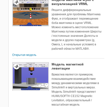
визуализацией VRML
Решите дифференциальные
уравнения для проблемы Маятника
Фуко, и отображает перемещение
боба маятника в сцене VRML.
Можно изменить местоположение
Маятника путем изменения Широты
/ постоянные значения Долготы в
модели и других параметрах (g,
Омега, L и начальные условия) в
рабочей области MATLAB®.
Открытая модель
Модель магнитной
левитации
Врмаглев является примером,
показывающим взаимодействие
между динамическими моделями в
Simulink® и виртуальных мирах.
Модель Simulink® представляет
HUMUSOFT® CE152 Magnetic
Levitation, образовательный /
масштабная модель