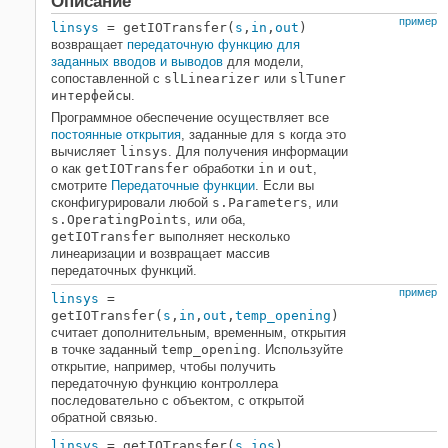
Описание
Примеры
пример
linsys
= getIOTransfer(
s
,
in
,
out
)
Входные параметры
возвращает
передаточную функцию для
заданных вводов и выводов
для модели,
Выходные аргументы
сопоставленной с
slLinearizer
или
slTuner
Больше о
интерфейсы
.
Смотрите также
Программное обеспечение осуществляет все
постоянные открытия
, заданные для
s
когда это
вычисляет
linsys
. Для получения информации
о как
getIOTransfer
обработки
in
и
out
,
смотрите
Передаточные функции
. Если вы
сконфигурировали любой
s.Parameters
, или
s.OperatingPoints
, или оба,
getIOTransfer
выполняет несколько
линеаризации и возвращает массив
передаточных функций.
пример
linsys
=
getIOTransfer(
s
,
in
,
out
,
temp_opening
)
считает дополнительным, временным, открытия
в точке заданный
temp_opening
. Используйте
открытие, например, чтобы получить
передаточную функцию контроллера
последовательно с объектом, с открытой
обратной связью.
linsys
= getIOTransfer(
s
,
ios
)