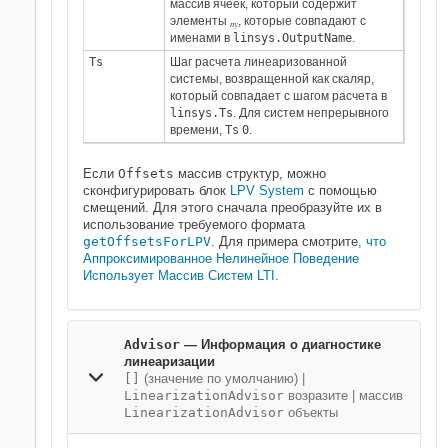
массив ячеек, который содержит
элементы
, которые совпадают с
ny
именами в
linsys.OutputName
.
Ts
Шаг расчета линеаризованной
системы, возвращенной как скаляр,
который совпадает с шагом расчета в
linsys.Ts
. Для систем непрерывного
времени,
Ts
0
.
Если
Offsets
массив структур, можно
сконфигурировать блок
LPV System
с помощью
смещений. Для этого сначала преобразуйте их в
использование требуемого формата
getOffsetsForLPV
. Для примера смотрите
, что
Аппроксимированное Нелинейное Поведение
Использует Массив Систем LTI
.
Advisor
— Информация о диагностике
линеаризации
[]
(значение по умолчанию) |
LinearizationAdvisor
возразите | массив
LinearizationAdvisor
объекты