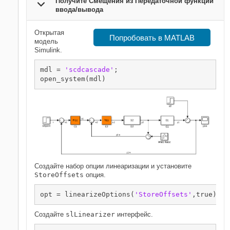
Получите Смещения из Передаточной функции
ввода/вывода
Открытая
Попробовать в MATLAB
модель
Simulink.
mdl = 
'scdcascade'
;

Создайте набор опции линеаризации и установите
StoreOffsets
опция.
opt = linearizeOptions(
'StoreOffsets'
Создайте
slLinearizer
интерфейс.