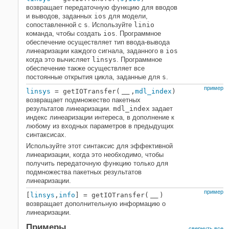
возвращает передаточную функцию для вводов
и выводов, заданных
ios
для модели,
сопоставленной с
s
. Используйте
linio
команда, чтобы создать
ios
. Программное
обеспечение осуществляет тип ввода-вывода
линеаризации каждого сигнала, заданного в
ios
когда это вычисляет
linsys
. Программное
обеспечение также осуществляет все
постоянные открытия цикла, заданные для
s
.
пример
linsys
= getIOTransfer(
,
mdl_index
)
___
возвращает подмножество пакетных
результатов линеаризации.
mdl_index
задает
индекс линеаризации интереса, в дополнение к
любому из входных параметров в предыдущих
синтаксисах.
Используйте этот синтаксис для эффективной
линеаризации, когда это необходимо, чтобы
получить передаточную функцию только для
подмножества пакетных результатов
линеаризации.
пример
[
linsys
,
info
] = getIOTransfer(
)
___
возвращает дополнительную информацию о
линеаризации.
Примеры
свернуть все