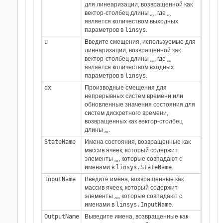
для линеаризации, возвращенной как
вектор-столбец длины
, где
ny
ny
является количеством выходных
параметров в
linsys
.
u
Введите смещения, используемые для
линеаризации, возвращенной как
вектор-столбец длины
, где
nu
nu
является количеством входных
параметров в
linsys
.
dx
Производные смещения для
непрерывных систем времени или
обновленные значения состояния для
систем дискретного времени,
возвращенных как вектор-столбец
длины
.
nx
StateName
Имена состояния, возвращенные как
массив ячеек, который содержит
элементы
, которые совпадают с
nx
именами в
linsys.StateName
.
InputName
Введите имена, возвращенные как
массив ячеек, который содержит
элементы
, которые совпадают с
nu
именами в
linsys.InputName
.
OutputName
Выведите имена, возвращенные как