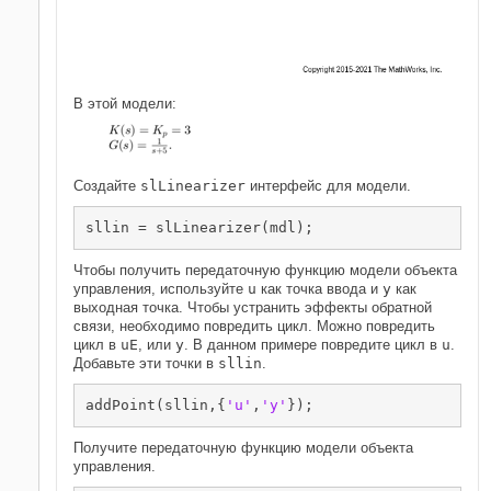
В этой модели:
Создайте
slLinearizer
интерфейс для модели.
Чтобы получить передаточную функцию модели объекта
управления, используйте
u
как точка ввода и
y
как
выходная точка. Чтобы устранить эффекты обратной
связи, необходимо повредить цикл. Можно повредить
цикл в
u
E
, или
y
. В данном примере повредите цикл в
u
.
Добавьте эти точки в
sllin
.
addPoint(sllin,{
'u'
,
'y'
Получите передаточную функцию модели объекта
управления.