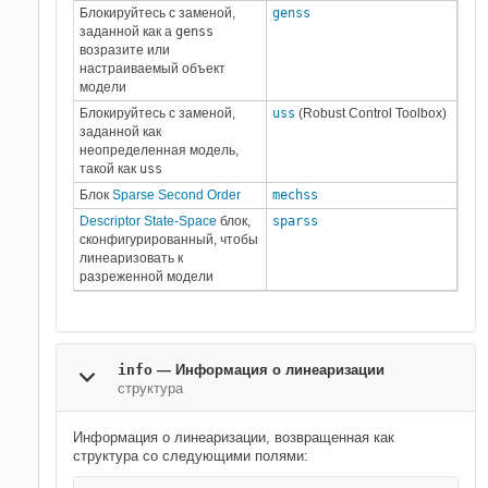
Блокируйтесь с заменой,
genss
заданной как a
genss
возразите или
настраиваемый объект
модели
Блокируйтесь с заменой,
uss
(Robust Control Toolbox)
заданной как
неопределенная модель,
такой как
uss
Блок
Sparse Second Order
mechss
Descriptor State-Space
блок,
sparss
сконфигурированный, чтобы
линеаризовать к
разреженной модели
info
— Информация о линеаризации
структура
Информация о линеаризации, возвращенная как
структура со следующими полями: