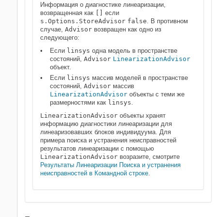
Информация о диагностике линеаризации,
возвращенная как
[]
если
s.Options.StoreAdvisor
false
. В противном
случае,
Advisor
возвращен как одно из
следующего:
Если
linsys
одна модель в пространстве
состояний,
Advisor
LinearizationAdvisor
объект.
Если
linsys
массив моделей в пространстве
состояний,
Advisor
массив
LinearizationAdvisor
объекты с теми же
размерностями как
linsys
.
LinearizationAdvisor
объекты хранят
информацию диагностики линеаризации для
линеаризовавших блоков индивидуума. Для
примера поиска и устранения неисправностей
результатов линеаризации с помощью
LinearizationAdvisor
возразите, смотрите
Результаты Линеаризации Поиска и устранения
неисправностей в Командной строке
.