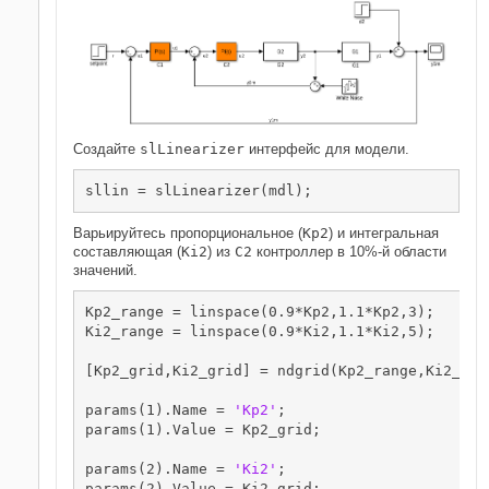
Создайте
slLinearizer
интерфейс для модели.
Варьируйтесь пропорциональное (
Kp2
) и интегральная
составляющая (
Ki2
) из
C2
контроллер в 10%-й области
значений.
Kp2_range = linspace(0.9*Kp2,1.1*Kp2,3);

Ki2_range = linspace(0.9*Ki2,1.1*Ki2,5);

[Kp2_grid,Ki2_grid] = ndgrid(Kp2_range,Ki2_rang
params(1).Name = 
'Kp2'
;

params(1).Value = Kp2_grid;

params(2).Name = 
'Ki2'
;

params(2).Value = Ki2_grid;
