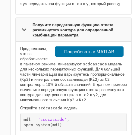
sys
передаточная функция от
du
к
y
, который равен
.
Получите передаточную функцию ответа
разомкнутого контура для определенной
комбинации параметра
Предположим,
Попробовать в MATLAB
что вы
обрабатываете
в пакетном режиме, линеаризуют
scdcascade
модель
для нескольких передаточных функций. Для большей
части линеаризации вы варьируетесь пропорциональное
(
Kp2
) и интегральная составляющая (
Ki2
) из
C2
контроллер в 10%-й области значений. В данном примере
вычислите передаточную функцию ответа разомкнутого
контура для внутреннего цикла от
e2
к
y2
, для
максимального значения
Kp2
и
Ki2
.
Откройте
scdcascade
модель.
mdl = 
'scdcascade'
;
