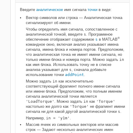
Введите
аналитическое
имя сигнала
точки
в виде:
Вектор символов или строка — Аналитическая точка
сигнализируют об имени.
Чтобы определить имя сигнала, сопоставленное с
аналитической точкой, введите
s
. Программное
®
обеспечение отображает содержимое
s
в MATLAB
командное окно, включая анализ указывают имена
сигнала, имена блока и номера портов. Предположим,
что аналитическая точка не имеет имени сигнала, но
только имени блока и номера порта. Можно задать
in
как имя блока. Использовать точку не в списке
анализа указывает для
s
, сначала добавьте
использование точки
addPoint
.
Можно задать
in
как исключительно
соответствующий фрагмент полного имени сигнала
или имени блока. Предположим, что полным именем
сигнала аналитической точки является
'LoadTorque'
. Можно задать
in
как
'Torque'
настолько же долго как
'Torque'
не фрагмент имени
сигнала ни для какой другой аналитической точки
s
.
Например,
in = 'y1m'
.
Массив ячеек из символьных векторов или массив
строк — Задают несколько аналитических имен