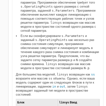
параметра. Программное обеспечение требует того
s.OperatingPoints
одного размера с сеткой
параметра, заданной
s.Parameters
. Программное
обеспечение вычисляет каждую линеаризацию с
помощью соответствующих рабочих точек и узлов
решетки параметра.
linsys
возвращен как массив
модели в пространстве состояний одного размера с
сеткой параметра.
Если вы сконфигурировали
s.Parameters
и
заданный
s.OperatingPoints
как несколько раз
снимка состояния симуляции, программное
обеспечение симулирует и линеаризует модель в
течение каждого раза снимка состояния и комбинации
узла решетки параметра. Предположим, что вы
задаете сетку параметра размера
p
и
N
создайте
снимки времена.
linsys
возвращен как массив
модели в пространстве состояний размера
N
-
p
.
Для большинства моделей,
linsys
возвращен как
ss
возразите или массив
ss
объекты. Однако, если ваша
модель содержит один из следующих блоков в пути к
линеаризации, заданном
in
и
out
, затем
linsys
возвращает заданный тип модели в пространстве
состояний.
Блок
linsys
Ввод