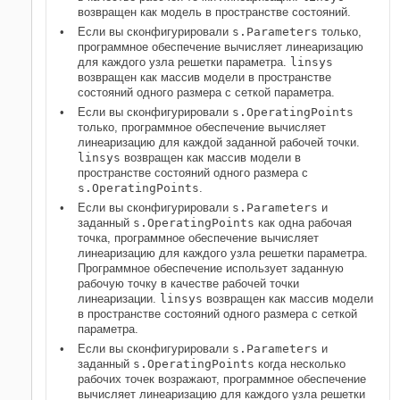
возвращен как модель в пространстве состояний.
Если вы сконфигурировали
s.Parameters
только,
программное обеспечение вычисляет линеаризацию
для каждого узла решетки параметра.
linsys
возвращен как массив модели в пространстве
состояний одного размера с сеткой параметра.
Если вы сконфигурировали
s.OperatingPoints
только, программное обеспечение вычисляет
линеаризацию для каждой заданной рабочей точки.
linsys
возвращен как массив модели в
пространстве состояний одного размера с
s.OperatingPoints
.
Если вы сконфигурировали
s.Parameters
и
заданный
s.OperatingPoints
как одна рабочая
точка, программное обеспечение вычисляет
линеаризацию для каждого узла решетки параметра.
Программное обеспечение использует заданную
рабочую точку в качестве рабочей точки
линеаризации.
linsys
возвращен как массив модели
в пространстве состояний одного размера с сеткой
параметра.
Если вы сконфигурировали
s.Parameters
и
заданный
s.OperatingPoints
когда несколько
рабочих точек возражают, программное обеспечение
вычисляет линеаризацию для каждого узла решетки