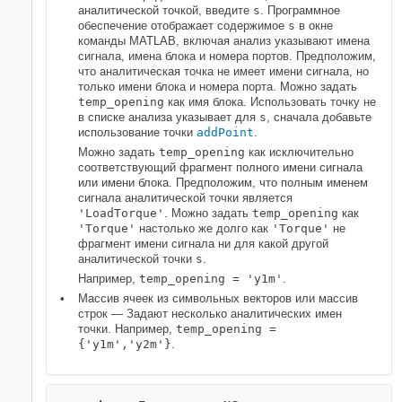
аналитической точкой, введите
s
. Программное
обеспечение отображает содержимое
s
в окне
команды MATLAB, включая анализ указывают имена
сигнала, имена блока и номера портов. Предположим,
что аналитическая точка не имеет имени сигнала, но
только имени блока и номера порта. Можно задать
temp_opening
как имя блока. Использовать точку не
в списке анализа указывает для
s
, сначала добавьте
использование точки
addPoint
.
Можно задать
temp_opening
как исключительно
соответствующий фрагмент полного имени сигнала
или имени блока. Предположим, что полным именем
сигнала аналитической точки является
'LoadTorque'
. Можно задать
temp_opening
как
'Torque'
настолько же долго как
'Torque'
не
фрагмент имени сигнала ни для какой другой
аналитической точки
s
.
Например,
temp_opening = 'y1m'
.
Массив ячеек из символьных векторов или массив
строк — Задают несколько аналитических имен
точки. Например,
temp_opening =
{'y1m','y2m'}
.