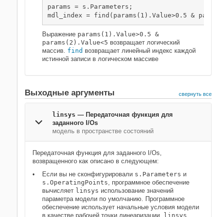
params = s.Parameters;

mdl_index = find(params(1).Value>0.5 & para
Выражение
params(1).Value>0.5 &
params(2).Value<5
возвращает логический
массив.
find
возвращает линейный индекс каждой
истинной записи в логическом массиве
Выходные аргументы
свернуть все
linsys
— Передаточная функция для
заданного I/Os
модель в пространстве состояний
Передаточная функция для заданного I/Os,
возвращенного как описано в следующем:
Если вы не сконфигурировали
s.Parameters
и
s.OperatingPoints
, программное обеспечение
вычисляет
linsys
использование значений
параметра модели по умолчанию. Программное
обеспечение использует начальные условия модели
в качестве рабочей точки линеаризации.
linsys