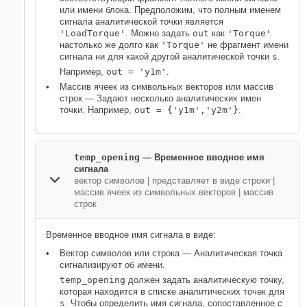
или имени блока. Предположим, что полным именем
сигнала аналитической точки является
'LoadTorque'
. Можно задать
out
как
'Torque'
настолько же долго как
'Torque'
не фрагмент имени
сигнала ни для какой другой аналитической точки
s
.
Например,
out = 'y1m'
.
Массив ячеек из символьных векторов или массив
строк — Задают несколько аналитических имен
точки. Например,
out = {'y1m','y2m'}
.
temp_opening
—
Временное вводное имя
сигнала
вектор символов
|
представляет в виде строки
|
массив ячеек из символьных векторов
|
массив
строк
Временное вводное имя сигнала в виде:
Вектор символов или строка — Аналитическая точка
сигнализируют об имени.
temp_opening
должен задать аналитическую точку,
которая находится в списке аналитических точек для
s
. Чтобы определить имя сигнала, сопоставленное с