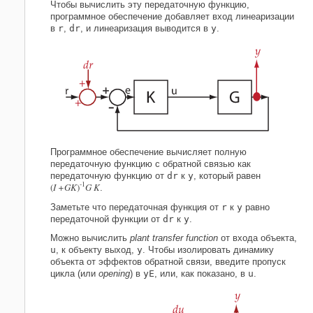
Чтобы вычислить эту передаточную функцию,
программное обеспечение добавляет вход линеаризации
в
r
,
dr
, и линеаризация выводится в
y
.
Программное обеспечение вычисляет полную
передаточную функцию с обратной связью как
передаточную функцию от
dr
к
y
, который равен
-1
(
I
+G
K
)
G
K
.
Заметьте что передаточная функция от
r
к
y
равно
передаточной функции от
dr
к
y
.
Можно вычислить
plant transfer function
от входа объекта,
u
, к объекту выход,
y
. Чтобы изолировать динамику
объекта от эффектов обратной связи, введите пропуск
цикла (или
opening
) в
y
E
, или, как показано, в
u
.