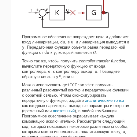
Программное обеспечение повреждает цикл и добавляет
вход линеаризации,
du
, в
u
, и линеаризация выводится в
y
. Передаточная функция объекта равна передаточной
G
функции от
du
к
y
, который является
.
Точно так же, чтобы получить
controller transfer function
,
вычислите передаточную функцию от входа
контроллера,
e
, к контроллеру выход,
u
. Повредите
обратную связь в
y
E
, или
u
.
Можно использовать
getIOTransfer
получить
различный разомкнутый контур и передаточные функции
с обратной связью. Чтобы сконфигурировать
передаточную функцию, задайте
аналитические точки
как входные параметры, выходные параметры и открытия
(временный или
постоянный
), в любой комбинации.
Программное обеспечение обрабатывает каждую
комбинацию исключительно. Рассмотрите следующий
код, который показывает некоторые различные способы,
которыми можно использовать аналитическую точку,
u
,
получить передаточную функцию: