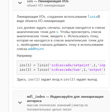
ios
—
Линеаризация I/Os
объект I/O линеаризации
Линеаризация I/Os, созданное использование
linio
В
виде объекта I/O линеаризации.
ios
должен задать сигналы, которые находятся в списке
аналитических точек для
s
. Чтобы просмотреть список
аналитических точек, введите
s
. Использовать точку,
которая не находится в списке аналитических точек для
s
, необходимо сначала добавить точку в использование
списка
addPoint
.
Например:
ios(1) = linio(
'scdcascade/setpoint'
,1,
'input'
ios(2) = linio(
'scdcascade/Sum'
,1,
'output'
Здесь,
ios(1)
задает вход и
ios(2)
задает выход.
mdl_index
—
Индексируйте для линеаризации
интереса
массив логических значений
|
вектор из
положительных целых чисел