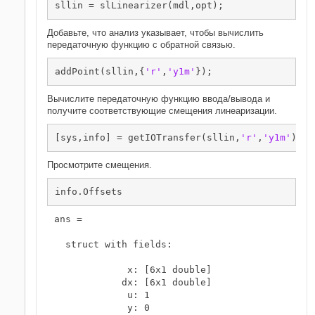
Добавьте, что анализ указывает, чтобы вычислить
передаточную функцию с обратной связью.
addPoint(sllin,{
'r'
,
'y1m'
Вычислите передаточную функцию ввода/вывода и
получите соответствующие смещения линеаризации.
[sys,info] = getIOTransfer(sllin,
'r'
,
'y1m'
Просмотрите смещения.
ans = 

  struct with fields:

             x: [6x1 double]

            dx: [6x1 double]

             u: 1

             y: 0
