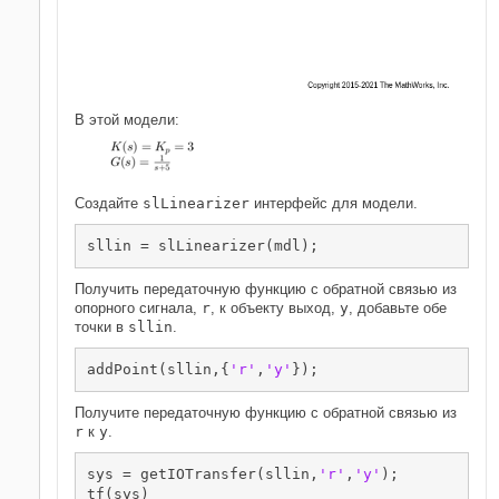
В этой модели:
Создайте
slLinearizer
интерфейс для модели.
Получить передаточную функцию с обратной связью из
опорного сигнала,
r
, к объекту выход,
y
, добавьте обе
точки в
sllin
.
addPoint(sllin,{
'r'
,
'y'
Получите передаточную функцию с обратной связью из
r
к
y
.
sys = getIOTransfer(sllin,
'r'
,
'y'
);
