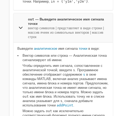
точки. Например,
in = {'y1m','y2m'}
.
out
—
Выведите аналитическое имя сигнала
точки
вектор символов
|
представляет в виде строки
|
массив ячеек из символьных векторов
|
массив
строк
Выведите
аналитическое
имя сигнала
точки
в виде:
Вектор символов или строка — Аналитическая точка
сигнализируют об имени.
Чтобы определить имя сигнала, сопоставленное с
аналитической точкой, введите
s
. Программное
обеспечение отображает содержимое
s
в окне
команды MATLAB, включая анализ указывают имена
сигнала, имена блока и номера портов. Предположим,
что аналитическая точка не имеет имени сигнала, но
только имени блока и номера порта. Можно задать
out
как имя блока. Использовать точку не в списке
анализа указывает для
s
, сначала добавьте
использование точки
addPoint
.
Можно задать
out
как исключительно
соответствующий фрагмент полного имени сигнала