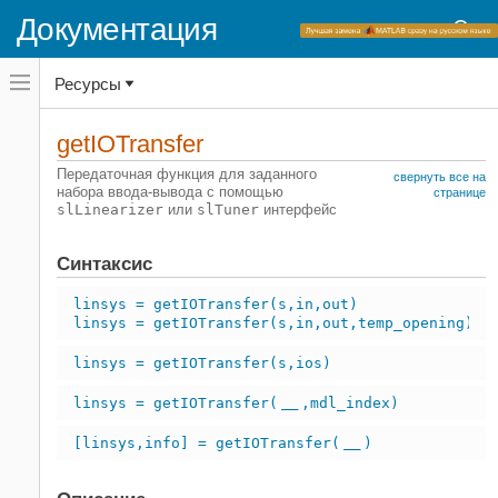
Документация
Переключатель
Ресурсы
навигационного
меню
вне
Домашняя страница документации
холста
getIOTransfer
переключатель
Simulink Control Design
навигационного
Передаточная функция для заданного
свернуть все на
меню
набора ввода-вывода с помощью
Линеаризация
странице
вне
slLinearizer
или
slTuner
интерфейс
Пакетная линеаризация
холста
Simulink Control Design
Синтаксис
Синтез и настройка системы управления
linsys = getIOTransfer(s,in,out)
Многоконтурная, многоцелевая
linsys = getIOTransfer(s,in,out,temp_opening)
настройка
Программируемая настройка
linsys = getIOTransfer(s,ios)
Настройка, анализ и валидация
linsys = getIOTransfer(
,mdl_index)
___
getIOTransfer
НА ЭТОЙ СТРАНИЦЕ
[linsys,info] = getIOTransfer(
)
___
Синтаксис
Описание