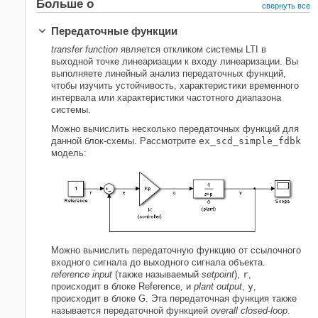
Больше о
свернуть все
Передаточные функции
transfer function
является откликом системы LTI в
выходной точке линеаризации к входу линеаризации. Вы
выполняете линейный анализ передаточных функций,
чтобы изучить устойчивость, характеристики временного
интервала или характеристики частотного диапазона
системы.
Можно вычислить несколько передаточных функций для
данной блок-схемы. Рассмотрите
ex_scd_simple_fdbk
модель:
Можно вычислить передаточную функцию от ссылочного
входного сигнала до выходного сигнала объекта.
reference input
(также называемый
setpoint
),
r
,
происходит в блоке
Reference
, и
plant output
,
y
,
происходит в блоке
G
. Эта передаточная функция также
называется передаточной функцией
overall closed-loop
.