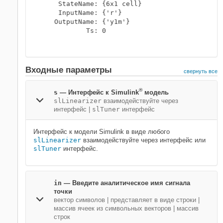
     StateName: {6x1 cell}

     InputName: {'r'}

    OutputName: {'y1m'}

            Ts: 0

Входные параметры
свернуть все
®
s
—
Интерфейс к Simulink
модель
slLinearizer
взаимодействуйте через
интерфейс
|
slTuner
интерфейс
Интерфейс к модели Simulink в виде любого
slLinearizer
взаимодействуйте через интерфейс или
slTuner
интерфейс.
in
—
Введите аналитическое имя сигнала
точки
вектор символов
|
представляет в виде строки
|
массив ячеек из символьных векторов
|
массив
строк