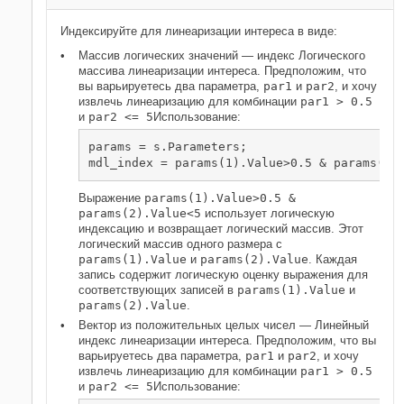
Индексируйте для линеаризации интереса в виде:
Массив логических значений — индекс Логического
массива линеаризации интереса. Предположим, что
вы варьируетесь два параметра,
par1
и
par2
, и хочу
извлечь линеаризацию для комбинации
par1 > 0.5
и
par2 <= 5
Использование:
params = s.Parameters;

mdl_index = params(1).Value>0.5 & params(2)
Выражение
params(1).Value>0.5 &
params(2).Value<5
использует логическую
индексацию и возвращает логический массив. Этот
логический массив одного размера с
params(1).Value
и
params(2).Value
. Каждая
запись содержит логическую оценку выражения для
соответствующих записей в
params(1).Value
и
params(2).Value
.
Вектор из положительных целых чисел — Линейный
индекс линеаризации интереса. Предположим, что вы
варьируетесь два параметра,
par1
и
par2
, и хочу
извлечь линеаризацию для комбинации
par1 > 0.5
и
par2 <= 5
Использование: