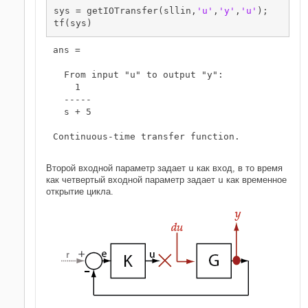
sys = getIOTransfer(sllin,
'u'
,
'y'
,
'u'
);

ans =

  From input "u" to output "y":

    1

  -----

  s + 5

Continuous-time transfer function.

Второй входной параметр задает
u
как вход, в то время
как четвертый входной параметр задает
u
как временное
открытие цикла.