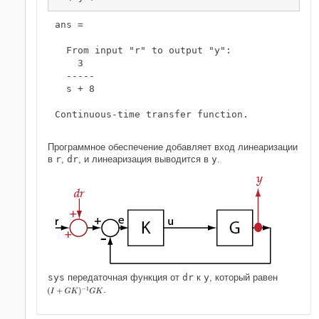
ans =

  From input "r" to output "y":

    3

  -----

  s + 8

Continuous-time transfer function.

Программное обеспечение добавляет вход линеаризации
в
r
,
dr
, и линеаризация выводится в
y
.
sys
передаточная функция от
dr
к
y
, который равен
.