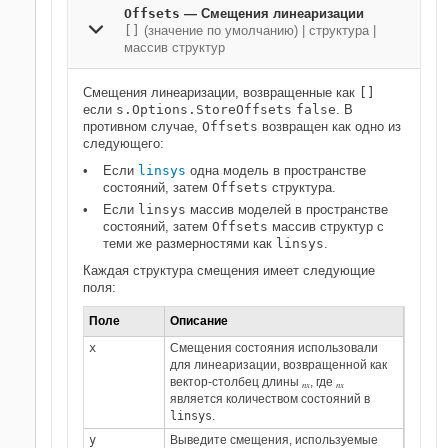
Offsets
— Смещения линеаризации
[]
(значение по умолчанию) | структура |
массив структур
Смещения линеаризации, возвращенные как
[]
если
s.Options.StoreOffsets
false
. В
противном случае,
Offsets
возвращен как одно из
следующего:
Если
linsys
одна модель в пространстве
состояний, затем
Offsets
структура.
Если
linsys
массив моделей в пространстве
состояний, затем
Offsets
массив структур с
теми же размерностями как
linsys
.
Каждая структура смещения имеет следующие
поля:
Поле
Описание
x
Смещения состояния использовали
для линеаризации, возвращенной как
вектор-столбец длины
, где
nx
nx
является количеством состояний в
linsys
.
y
Выведите смещения, используемые