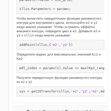
Чтобы вычислить передаточную функцию разомкнутого
контура для внутреннего цикла, используйте
e2
и
y2
когда анализ указывает. Чтобы устранить эффекты
внешнего контура, повредите цикл в
e2
. Добавьте
e2
и
y2
к
sllin
когда анализ указывает.
addPoint(sllin,{
'e2'
,
'y2'
Определите индекс для максимальных значений
Ki2
и
Kp2
.
Получите передаточную функцию разомкнутого контура
из
e2
к
y2
.
sys = getIOTransfer(sllin,
'e2'
,
'y2'
,
'e2'