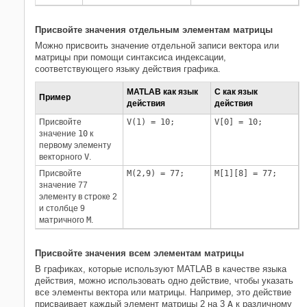
Присвойте значения отдельным элементам матрицы
Можно присвоить значение отдельной записи вектора или
матрицы при помощи синтаксиса индексации,
соответствующего языку действия графика.
MATLAB как язык
C как язык
Пример
действия
действия
Присвойте
V(1) = 10;
V[0] = 10;
значение
10
к
первому элементу
векторного
V
.
Присвойте
M(2,9) = 77;
M[1][8] = 77;
значение 77
элементу в строке 2
и столбце 9
матричного
M
.
Присвойте значения всем элементам матрицы
В графиках, которые используют MATLAB в качестве языка
действия, можно использовать одно действие, чтобы указать
все элементы вектора или матрицы. Например, это действие
присваивает каждый элемент матрицы 2 на 3
A
к различному