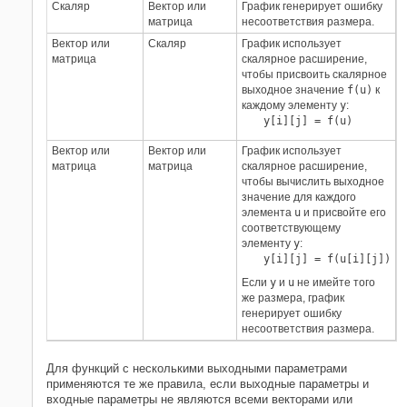
Скаляр
Вектор или
График генерирует ошибку
матрица
несоответствия размера.
Вектор или
Скаляр
График использует
матрица
скалярное расширение,
чтобы присвоить скалярное
выходное значение
f(u)
к
каждому элементу
y
:
y[i][j] = f(u)
Вектор или
Вектор или
График использует
матрица
матрица
скалярное расширение,
чтобы вычислить выходное
значение для каждого
элемента
u
и присвойте его
соответствующему
элементу
y
:
y[i][j] = f(u[i][j])
Если
y
и
u
не имейте того
же размера, график
генерирует ошибку
несоответствия размера.
Для функций с несколькими выходными параметрами
применяются те же правила, если выходные параметры и
входные параметры не являются всеми векторами или