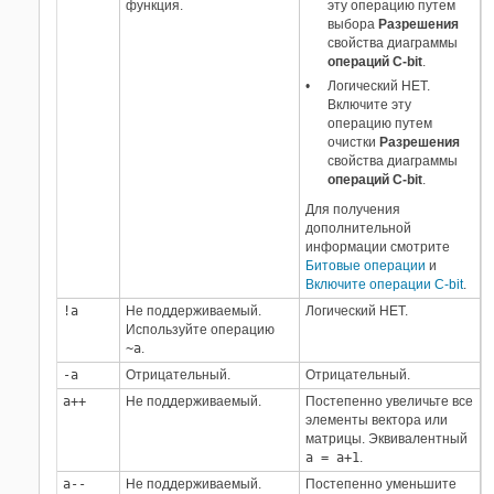
функция.
эту операцию путем
выбора
Разрешения
свойства диаграммы
операций C-bit
.
Логический НЕТ.
Включите эту
операцию путем
очистки
Разрешения
свойства диаграммы
операций C-bit
.
Для получения
дополнительной
информации смотрите
Битовые операции
и
Включите операции C-bit
.
!a
Не поддерживаемый.
Логический НЕТ.
Используйте операцию
~a
.
-a
Отрицательный.
Отрицательный.
a++
Не поддерживаемый.
Постепенно увеличьте все
элементы вектора или
матрицы. Эквивалентный
a = a+1
.
a--
Не поддерживаемый.
Постепенно уменьшите