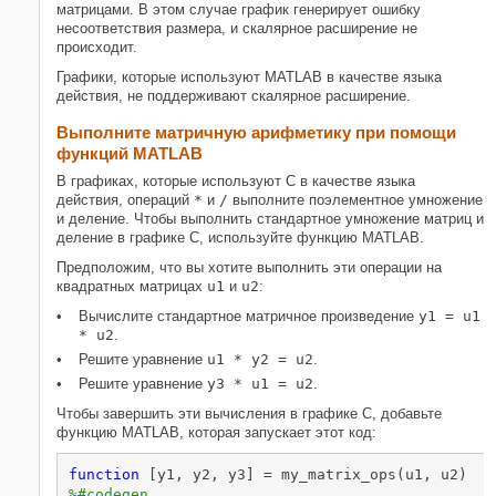
матрицами. В этом случае график генерирует ошибку
несоответствия размера, и скалярное расширение не
происходит.
Графики, которые используют MATLAB в качестве языка
действия, не поддерживают скалярное расширение.
Выполните матричную арифметику при помощи
функций MATLAB
В графиках, которые используют C в качестве языка
действия, операций
*
и
/
выполните поэлементное умножение
и деление. Чтобы выполнить стандартное умножение матриц и
деление в графике C, используйте функцию MATLAB.
Предположим, что вы хотите выполнить эти операции на
квадратных матрицах
u1
и
u2
:
Вычислите стандартное матричное произведение
y1 = u1
* u2
.
Решите уравнение
u1 * y2 = u2
.
Решите уравнение
y3 * u1 = u2
.
Чтобы завершить эти вычисления в графике C, добавьте
функцию MATLAB, которая запускает этот код:
function
%#codegen