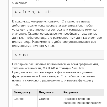
значению:
A = [1 2 3; 4 5 6];
В графиках, которые используют C в качестве языка
действия, можно использовать
scalar expansion
, чтобы
установить все элементы вектора или матрицы к тому же
значению. Скалярное расширение преобразует скалярные
данные, чтобы совпадать с размерностями данных о векторе
или матрице. Например, это действие устанавливает все
элементы матричного
A
к
10
:
A = 10;
Скалярное расширение применяется ко всем графическим,
таблица истинности, MATLAB и функции Simulink.
Предположим, что вы задаете формальные аргументы
функционального
f
как скаляры. Эта таблица описывает
правила скалярного расширения для вызова функции
y =
f(u)
.
Выведите
y
Введите
u
Результат
Скаляр
Скаляр
Никакое скалярное
расширение не происходит.