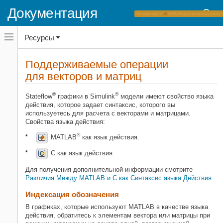
Документация
Переключатель
Ресурсы
навигационного
меню
вне
Домашняя страница документации
холста
Поддерживаемые операции
переключатель
для векторов и матриц
Stateflow
навигационного
меню
Симуляция в Simulink
вне
®
®
Stateflow
графики в Simulink
модели имеют свойство языка
Спецификация данных
холста
действия, которое задает синтаксис, которого вы
Векторы и матрицы
используетесь для расчета с векторами и матрицами.
Свойства языка действия:
Stateflow
®
MATLAB
как язык действия.
Симуляция в Simulink
C язык действия
C как язык действия.
Поддерживаемые операции для
Для получения дополнительной информации смотрите
векторов и матриц
Различия Между MATLAB и C как Синтаксис языка Действия
.
НА ЭТОЙ СТРАНИЦЕ
Индексация обозначения
Индексация обозначения
В графиках, которые используют MATLAB в качестве языка
Бинарные операции
действия, обратитесь к элементам вектора или матрицы при
Унарные операции и действия