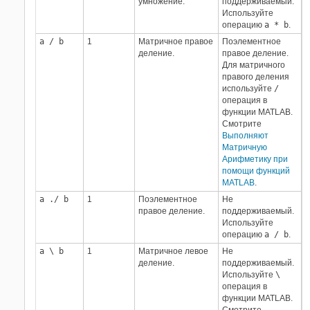
умножение.
поддерживаемый.
Используйте
операцию
a * b
.
a / b
1
Матричное правое
Поэлементное
деление.
правое деление.
Для матричного
правого деления
используйте
/
операция в
функции MATLAB.
Смотрите
Выполняют
Матричную
Арифметику при
помощи функций
MATLAB
.
a ./ b
1
Поэлементное
Не
правое деление.
поддерживаемый.
Используйте
операцию
a / b
.
a \ b
1
Матричное левое
Не
деление.
поддерживаемый.
Используйте
\
операция в
функции MATLAB.