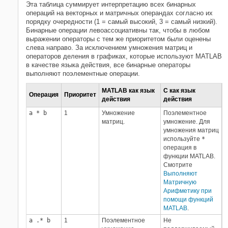
Эта таблица суммирует интерпретацию всех бинарных
операций на векторных и матричных операндах согласно их
порядку очередности (1 = самый высокий, 3 = самый низкий).
Бинарные операции левоассоциативны так, чтобы в любом
выражении операторы с тем же приоритетом были оценены
слева направо. За исключением умножения матриц и
операторов деления в графиках, которые используют MATLAB
в качестве языка действия, все бинарные операторы
выполняют поэлементные операции.
MATLAB как язык
C как язык
Операция
Приоритет
действия
действия
a * b
1
Умножение
Поэлементное
матриц.
умножение. Для
умножения матриц
используйте
*
операция в
функции MATLAB.
Смотрите
Выполняют
Матричную
Арифметику при
помощи функций
MATLAB
.
a .* b
1
Поэлементное
Не