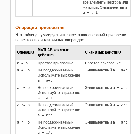
все элементы вектора или
матрицы. Эквивалентный
a = a-1
.
Операции присвоения
Эта таблица суммирует интерпретацию операций присвоения
на векторных и матричных операндах.
MATLAB как язык
Операция
C как язык действия
действия
a = b
Простое присвоение.
Простое присвоение.
a += b
Не поддерживаемый.
Эквивалентный
a = a+b
.
Используйте выражение
a = a+b
.
a -= b
Не поддерживаемый.
Эквивалентный
a = a-b
.
Используйте выражение
a = a-b
.
a *= b
Не поддерживаемый.
Эквивалентный
a = a*b
.
Используйте выражение
a = a*b
.
a /= b
Не поддерживаемый.
Эквивалентный
a = a/b
.
Используйте выражение
a = a/b
.