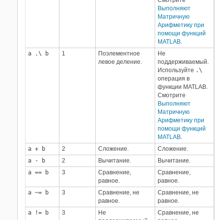
Смотрите
Выполняют
Матричную
Арифметику при
помощи функций
MATLAB
.
a .\ b
1
Поэлементное
Не
левое деление.
поддерживаемый.
Используйте
.\
операция в
функции MATLAB.
Смотрите
Выполняют
Матричную
Арифметику при
помощи функций
MATLAB
.
a + b
2
Сложение.
Сложение.
a - b
2
Вычитание.
Вычитание.
a == b
3
Сравнение,
Сравнение,
равное.
равное.
a ~= b
3
Сравнение, не
Сравнение, не
равное.
равное.
a != b
3
Не
Сравнение, не