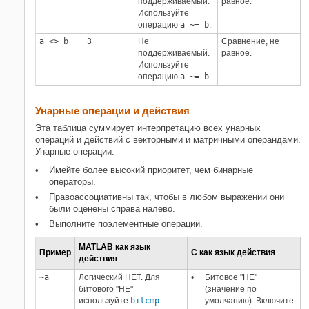
поддерживаемый.
равное.
Используйте
операцию
a ~= b
.
a <> b
3
Не
Сравнение, не
поддерживаемый.
равное.
Используйте
операцию
a ~= b
.
Унарные операции и действия
Эта таблица суммирует интерпретацию всех унарных
операций и действий с векторными и матричными операндами.
Унарные операции:
Имейте более высокий приоритет, чем бинарные
операторы.
Правоассоциативны так, чтобы в любом выражении они
были оценены справа налево.
Выполните поэлементные операции.
MATLAB как язык
Пример
C как язык действия
действия
~a
Логический НЕТ. Для
Битовое "НЕ"
битового "НЕ"
(значение по
используйте
bitcmp
умолчанию). Включите