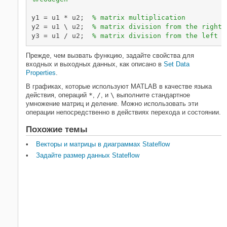
y1 = u1 * u2;  
% matrix multiplication
y2 = u1 \ u2;  
% matrix division from the right
y3 = u1 / u2;  
% matrix division from the left
Прежде, чем вызвать функцию, задайте свойства для
входных и выходных данных, как описано в
Set Data
Properties
.
В графиках, которые используют MATLAB в качестве языка
действия, операций
*
,
/
, и
\
выполните стандартное
умножение матриц и деление. Можно использовать эти
операции непосредственно в действиях перехода и состоянии.
Похожие темы
Векторы и матрицы в диаграммах Stateflow
Задайте размер данных Stateflow