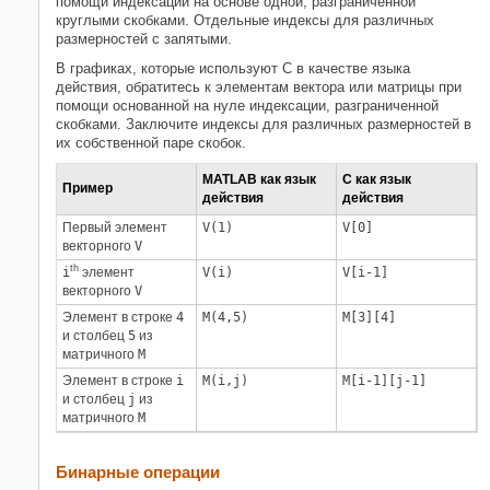
помощи индексации на основе одной, разграниченной
круглыми скобками. Отдельные индексы для различных
Операции присвоения
размерностей с запятыми.
Выполните матричную арифметику
при помощи функций MATLAB
В графиках, которые используют C в качестве языка
действия, обратитесь к элементам вектора или матрицы при
Похожие темы
помощи основанной на нуле индексации, разграниченной
скобками. Заключите индексы для различных размерностей в
их собственной паре скобок.
MATLAB как язык
C как язык
Пример
действия
действия
Первый элемент
V(1)
V[0]
векторного
V
th
i
элемент
V(i)
V[i-1]
векторного
V
Элемент в строке
4
M(4,5)
M[3][4]
и столбец
5
из
матричного
M
Элемент в строке
i
M(i,j)
M[i-1][j-1]
и столбец
j
из
матричного
M
Бинарные операции