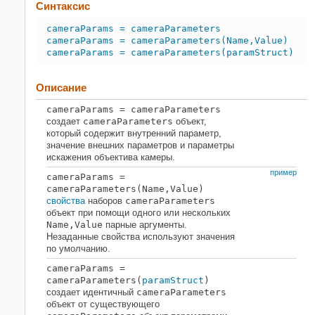
камеры:
Синтаксис
Примеры
cameraParams = cameraParameters
Ссылки
cameraParams = cameraParameters(Name,Value)
Расширенные возможности
cameraParams = cameraParameters(paramStruct)
Смотрите также
Описание
cameraParams = cameraParameters
создает
cameraParameters
объект,
который содержит внутренний параметр,
значение внешних параметров и параметры
искажения объектива камеры.
пример
cameraParams =
cameraParameters(Name,Value)
свойства
наборов
cameraParameters
объект при помощи одного или нескольких
Name,Value
парные аргументы.
Незаданные свойства используют значения
по умолчанию.
cameraParams =
cameraParameters(
paramStruct
)
создает идентичный
cameraParameters
объект от существующего