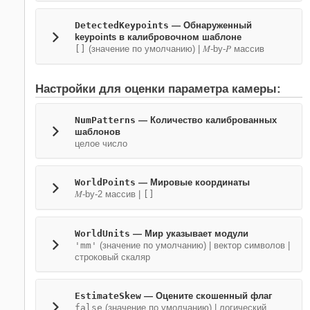
DetectedKeypoints
—
Обнаруженный
keypoints в калибровочном шаблоне
M
P
[]
(значение по умолчанию) |
-by-
массив
Настройки для оценки параметра камеры:
NumPatterns
—
Количество калиброванных
шаблонов
целое число
WorldPoints
—
Мировые координаты
M
-by-2 массив
|
[]
WorldUnits
—
Мир указывает модули
'mm'
(значение по умолчанию) |
вектор символов
|
строковый скаляр
EstimateSkew
—
Оцените скошенный флаг
false
(значение по умолчанию) |
логический