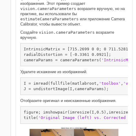
изображения. Этот пример создает
vision.cameraParameters
возразите вручную, но на
практике, вы использовали бы
estimateCameraParameters
или приложение Camera
Calibrator, чтобы вывести объект.
Создайте
vision.cameraParameters
возразите
вручную.
IntrinsicMatrix = [715.2699 0 0; 0 711.5281 0;
radialDistortion = [-0.3361 0.0921]; 

cameraParams = cameraParameters(
'IntrinsicMatr
Удалите искажение из изображений.
I = imread(fullfile(matlabroot,
'toolbox'
,
'visi
J = undistortImage(I,cameraParams);
Отобразите оригинал и неискаженные изображения.
figure; imshowpair(imresize(I,0.5),imresize(J,
title(
'Original Image (left) vs. Corrected Ima