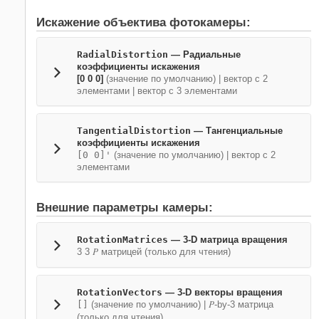
Искажение объектива фотокамеры:
RadialDistortion
—
Радиальные
коэффициенты искажения
[0 0 0]
(значение по умолчанию) |
вектор с 2
элементами
|
вектор с 3 элементами
TangentialDistortion
—
Тангенциальные
коэффициенты искажения
[0 0]'
(значение по умолчанию) |
вектор с 2
элементами
Внешние параметры камеры:
RotationMatrices
—
3-D матрица вращения
P
3 3
матрицей (только для чтения)
RotationVectors
—
3-D векторы вращения
P
[]
(значение по умолчанию) |
-by-3 матрица
(только для чтения)