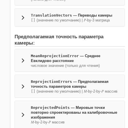
TranslationVectors
—
Переводы камеры
P
[]
(значение по умолчанию) |
-by-3 матрица
Предполагаемая точность параметра
камеры:
MeanReprojectionError
—
Среднее
Евклидово расстояние
числовое значение (только для чтения)
ReprojectionErrors
—
Предполагаемая
точность параметров камеры
M
P
[]
(значение по умолчанию) |
-by-2-by-
массив
ReprojectedPoints
—
Мировые точки
повторно спроектированы на калибровочные
изображения
M
P
-by-2-by-
массив