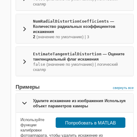
скаляр
NumRadialDistortionCoefficients
—
Количество радиальных коэффициентов
искажения
2
(значение по умолчанию) |
3
EstimateTangentialDistortion
—
Оцените
тангенциальный флаг искажения
false
(значение по умолчанию) |
логический
скаляр
Примеры
свернуть все
Удалите искажение из изображения Используя
объект параметров камеры
Используйте
Попробовать в MATLAB
функции
калибровки
фотоаппарата, чтобы удалить искажение из