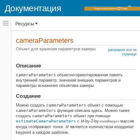
Документация
Переключатель
Ресурсы
навигационного
меню
вне
Домашняя страница документации
холста
cameraParameters
переключатель
Computer Vision Toolbox
навигационного
Объект для хранения параметров камеры
расширьте все на
меню
Калибровка фотоаппарата
странице
вне
холста
Описание
cameraParameters
НА ЭТОЙ СТРАНИЦЕ
cameraParameters
объектно-ориентированная память
внутренний параметр, значение внешних параметров и
Описание
параметры искажения объектива камеры.
Создание
Свойства
Создание
Внутренние параметры камеры:
Можно создать
cameraParameters
объект с помощью
Искажение объектива фотокамеры:
cameraParameters
функция описана здесь. Можно также
создать
cameraParameters
объект при помощи
Внешние параметры камеры:
M
numImages
estimateCameraParameters
с
-by-2-by-
массив
Предполагаемая точность
M
входа отображают точки.
является количеством координат
параметра камеры:
keypoint в каждом шаблоне.
Настройки для оценки параметра