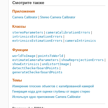
Смотрите также
Приложения
Camera Calibrator
|
Stereo Camera Calibrator
Классы
stereoParameters
|
cameraCalibrationErrors
|
intrinsicsEstimationErrors
|
extrinsicsEstimationErrors
|
cameraIntrinsics
Функции
worldToImage
|
pointsToWorld
|
estimateCameraParameters
|
showReprojectionErrors
|
showExtrinsics
|
undistortImage
|
detectCheckerboardPoints
|
generateCheckerboardPoints
Темы
Измерение плоских объектов с калиброванной камерой
Генерация кода для оценки глубины от видео стерео
Используя одно приложение Camera Calibrator