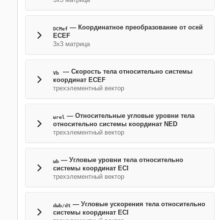
— Координатное преобразование от осей
DCMef
ECEF
3х3 матрица
— Скорость тела относительно системы
Vb
координат ECEF
трехэлементный вектор
— Относительные угловые уровни тела
ωrel
относительно системы координат NED
трехэлементный вектор
— Угловые уровни тела относительно
ωb
системы координат ECI
трехэлементный вектор
— Угловые ускорения тела относительно
dωb/dt
системы координат ECI