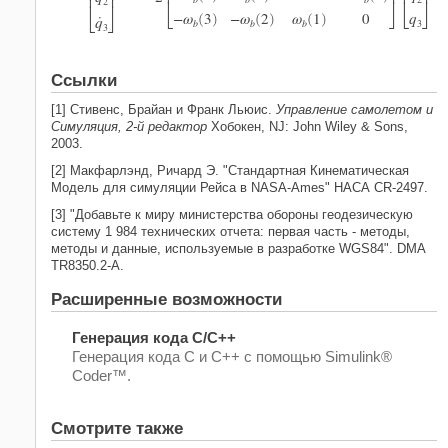













2

−
ω
3
−
ω
2
ω
1
0
q
˙
q
(
)
(
)
(
)
b
b
b
3
3
Ссылки
[1] Стивенс, Брайан и Франк Льюис.
Управление самолетом и
Симуляция, 2-й редактор
Хобокен, NJ: John Wiley & Sons,
2003.
[2] Макфарлэнд, Ричард Э. "Стандартная Кинематическая
Модель для симуляции Рейса в NASA-Ames" НАСА CR-2497.
[3] "Добавьте к миру министерства обороны геодезическую
систему 1 984 технических отчета: первая часть - методы,
методы и данные, используемые в разработке WGS84". DMA
TR8350.2-A.
Расширенные возможности
Генерация кода C/C++
Генерация кода C и C++ с помощью Simulink®
Coder™.
Смотрите также