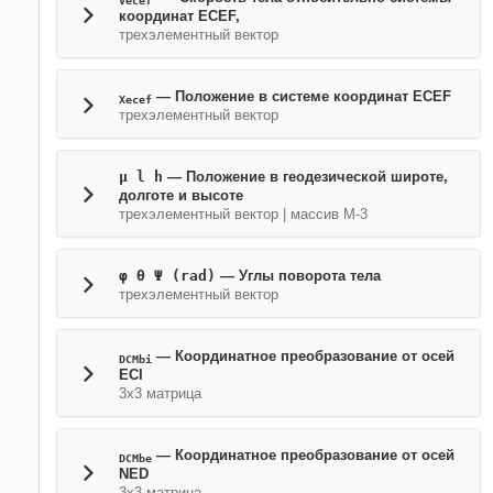
Vecef
координат ECEF,
трехэлементный вектор
— Положение в системе координат ECEF
Xecef
трехэлементный вектор
μ l h
— Положение в геодезической широте,
долготе и высоте
трехэлементный вектор | массив M-3
φ θ Ψ (rad)
— Углы поворота тела
трехэлементный вектор
— Координатное преобразование от осей
DCMbi
ECI
3х3 матрица
— Координатное преобразование от осей
DCMbe
NED
3х3 матрица