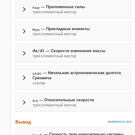
— Приложенные силы
Fxyz
трехэлементный вектор
— Прикладные моменты
Mxyz
трехэлементный вектор
dm/dt
— Скорости изменения массы
трехэлементный вектор
— Начальная астрономическая долгота
LG(0)
Гринвича
скаляр
— Относительные скорости
Vre
трехэлементный вектор
Вывод
развернуть все
— Скорость тела относительно системы