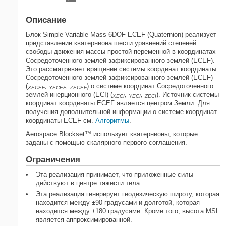
Порты
Описание
Параметры
Алгоритмы
Блок
Simple Variable Mass 6DOF ECEF (Quaternion)
реализует
представление кватерниона шести уравнений степеней
Ссылки
свободы движения массы простой переменной в координатах
Расширенные возможности
Сосредоточенного землей зафиксированного землей (ECEF).
Смотрите также
Это рассматривает вращение системы координат координаты
Сосредоточенного землей зафиксированного землей (ECEF)
(
,
,
) о системе координат Сосредоточенного
XECEF
YECEF
ZECEF
землей инерционного (ECI) (
,
,
). Источник системы
XECI
YECI
ZECI
координат координаты ECEF является центром Земли. Для
получения дополнительной информации о системе координат
координаты ECEF см.
Алгоритмы
.
Aerospace Blockset™ использует кватернионы, которые
заданы с помощью скалярного первого соглашения.
Ограничения
Эта реализация принимает, что приложенные силы
действуют в центре тяжести тела.
Эта реализация генерирует геодезическую широту, которая
находится между ±90 градусами и долготой, которая
находится между ±180 градусами. Кроме того, высота MSL
является аппроксимированной.