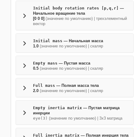
Initial body rotation rates [p,q,r]
—
Начальное вращение тела
[0 0 0]
(значение по умолчанию) | трехэлементный
вектор
Initial mass
— Начальная масса
1.0
(значение по умолчанию) | скаляр
Empty mass
— Пустая масса
0.5
(значение по умолчанию) | скаляр
Full mass
— Полная масса тела
2.0
(значение по умолчанию) | скаляр
Empty inertia matrix
— Пустая матрица
инерции
eye(3)
(значение по умолчанию) | 3х3 матрица
Full inertia matrix
— Полная инерция тела