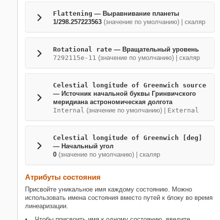
Flattening
— Выравнивание планеты
1/298.257223563
(значение по умолчанию) | скаляр
Rotational rate
— Вращательный уровень
7292115e-11
(значение по умолчанию) | скаляр
Celestial longitude of Greenwich source
— Источник начальной буквы Гринвичского
меридиана астрономическая долгота
Internal
(значение по умолчанию) |
External
Celestial longitude of Greenwich [deg]
— Начальный угол
0
(значение по умолчанию) | скаляр
Атрибуты состояния
Присвойте уникальное имя каждому состоянию. Можно
использовать имена состояния вместо путей к блоку во время
линеаризации.
Чтобы присвоить имя к одному состоянию, введите