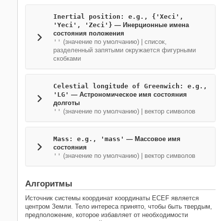
Inertial position: e.g., {'Xeci',
'Yeci', 'Zeci'}
— Инерционные имена
состояния положения
''
(значение по умолчанию) | список,
разделенный запятыми окружается фигурными
скобками
Celestial longitude of Greenwich: e.g.,
'LG'
— Астрономическое имя состояния
долготы
''
(значение по умолчанию) | вектор символов
Mass: e.g., 'mass'
— Массовое имя
состояния
''
(значение по умолчанию) | вектор символов
Алгоритмы
Источник системы координат координаты ECEF является
центром Земли. Тело интереса принято, чтобы быть твердым,
предположение, которое избавляет от необходимости