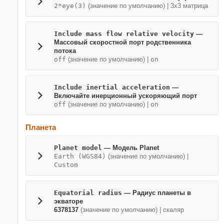
2*eye(3)
(значение по умолчанию) | 3х3 матрица
Include mass flow relative velocity
—
Массовый скоростной порт родственника
потока
off
(значение по умолчанию) |
on
Include inertial acceleration
—
Включайте инерционный ускоряющий порт
off
(значение по умолчанию) |
on
Планета
Planet model
— Модель Planet
Earth (WGS84)
(значение по умолчанию) |
Custom
Equatorial radius
— Радиус планеты в
экваторе
6378137
(значение по умолчанию) | скаляр