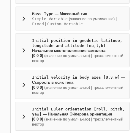
Mass Type
— Массовый тип
Simple Variable
(значение по умолчанию) |
Fixed
|
Custom Variable
Initial position in geodetic latitude,
longitude and altitude [mu,l,h]
—
Начальное местоположение самолета
[0 0 0]
(значение по умолчанию) | трехэлементный
вектор
Initial velocity in body axes [U,v,w]
—
Скорость в осях тела
[0 0 0]
(значение по умолчанию) | трехэлементный
вектор
Initial Euler orientation [roll, pitch,
yaw]
— Начальная Эйлерова ориентация
[0 0 0]
(значение по умолчанию) | трехэлементный
вектор