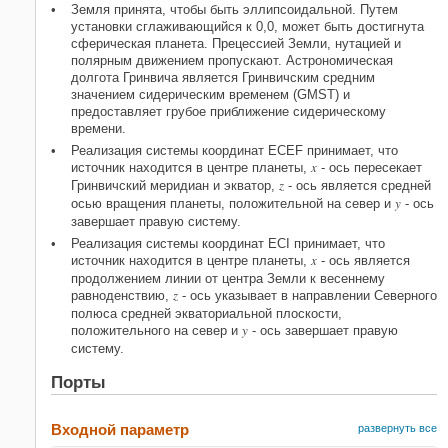
Земля принята, чтобы быть эллипсоидальной. Путем
установки сглаживающийся к 0,0, может быть достигнута
сферическая планета. Прецессией Земли, нутацией и
полярным движением пропускают. Астрономическая
долгота Гринвича является Гринвичским средним
значением сидерическим временем (GMST) и
предоставляет грубое приближение сидерическому
времени.
Реализация системы координат ECEF принимает, что
x
источник находится в центре планеты,
- ось пересекает
z
Гринвичский меридиан и экватор,
- ось является средней
y
осью вращения планеты, положительной на север и
- ось
завершает правую систему.
Реализация системы координат ECI принимает, что
x
источник находится в центре планеты,
- ось является
продолжением линии от центра Земли к весеннему
z
равноденствию,
- ось указывает в направлении Северного
полюса средней экваториальной плоскости,
y
положительного на север и
- ось завершает правую
систему.
Порты
Входной параметр
развернуть все