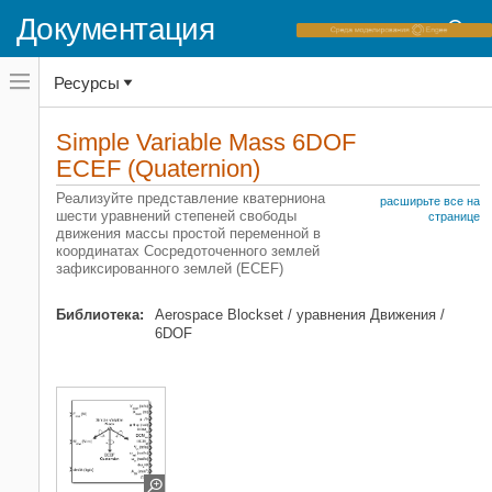
Документация
Переключатель
Ресурсы
навигационного
меню
вне
Домашняя страница документации
холста
Simple Variable Mass 6DOF
переключатель
ECEF (Quaternion)
Aerospace Blockset
навигационного
меню
Системы координат
Реализуйте представление кватерниона
вне
расширьте все на
Уравнения движения
шести уравнений степеней свободы
холста
странице
движения массы простой переменной в
6DOF
координатах Сосредоточенного землей
зафиксированного землей (ECEF)
Aerospace Blockset
Динамика аппарата
Библиотека:
Aerospace Blockset / уравнения Движения /
Уравнения движения
6DOF
6DOF
Simple Variable Mass 6DOF ECEF
(Quaternion)
НА ЭТОЙ СТРАНИЦЕ
Описание
Ограничения