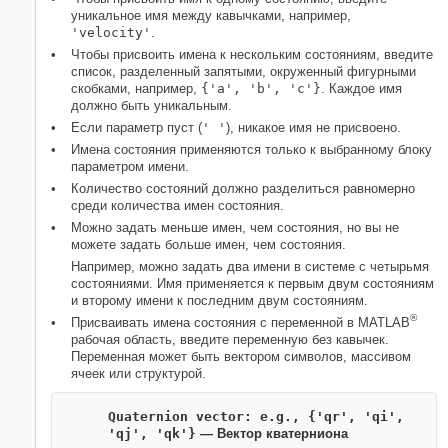
уникальное имя между кавычками, например,
'velocity'
.
Чтобы присвоить имена к нескольким состояниям, введите
список, разделенный запятыми, окруженный фигурными
скобками, например,
{'a', 'b', 'c'}
. Каждое имя
должно быть уникальным.
Если параметр пуст (
' '
), никакое имя не присвоено.
Имена состояния применяются только к выбранному блоку
параметром имени.
Количество состояний должно разделиться равномерно
среди количества имен состояния.
Можно задать меньше имен, чем состояния, но вы не
можете задать больше имен, чем состояния.
Например, можно задать два имени в системе с четырьмя
состояниями. Имя применяется к первым двум состояниям
и второму имени к последним двум состояниям.
®
Присваивать имена состояния с переменной в MATLAB
рабочая область, введите переменную без кавычек.
Переменная может быть вектором символов, массивом
ячеек или структурой.
Quaternion vector: e.g., {'qr', 'qi',
'qj', 'qk'}
— Вектор кватерниона