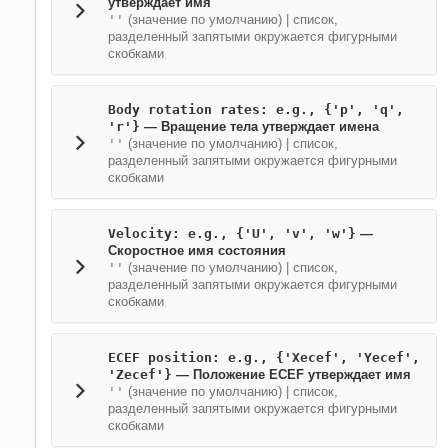
утверждает имя
''
(значение по умолчанию) | список,
разделенный запятыми окружается фигурными
скобками
Body rotation rates: e.g., {'p', 'q',
'r'}
— Вращение тела утверждает имена
''
(значение по умолчанию) | список,
разделенный запятыми окружается фигурными
скобками
Velocity: e.g., {'U', 'v', 'w'}
—
Скоростное имя состояния
''
(значение по умолчанию) | список,
разделенный запятыми окружается фигурными
скобками
ECEF position: e.g., {'Xecef', 'Yecef',
'Zecef'}
— Положение ECEF утверждает имя
''
(значение по умолчанию) | список,
разделенный запятыми окружается фигурными
скобками