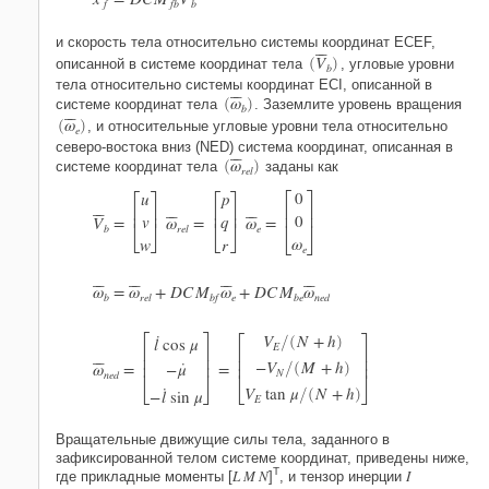
‾
f
f
b
b
и скорость тела относительно системы координат ECEF,
‾
‾
V
описанной в системе координат тела
(
)
, угловые уровни
b
тела относительно системы координат ECI, описанной в
ω
‾
‾
системе координат тела
(
)
. Заземлите уровень вращения
b
ω
‾
‾
(
)
, и относительные угловые уровни тела относительно
e
северо-востока вниз (NED) система координат, описанная в
ω
‾
‾
системе координат тела
(
)
заданы как
r
e
l






0
u
p






0
‾
‾

v


q

V
=
ω
=
ω
=
‾
‾
‾
‾


b
r
e
l
e
ω
w
r
e
ω
=
ω
+
D
C
M
ω
+
D
C
M
ω
‾
‾
‾
‾
‾
‾
‾
‾
b
r
e
l
b
f
e
b
e
n
e
d




˙
V
N
+
h
l
cos
μ
/
(
)
E






˙

−
V
M
+
h

ω
=
−
μ
=
‾
‾
/
(
)




N
n
e
d
˙
V
tan
μ
N
+
h
−
l
sin
μ
/
(
)
E
Вращательные движущие силы тела, заданного в
зафиксированной телом системе координат, приведены ниже,
T
L M N
I
где прикладные моменты [
]
, и тензор инерции