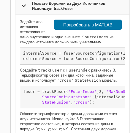
Плавьте Дорожки из Двух Источников
Используя trackFuser
Задайте два
Попробовать в MATLAB
источника
отслеживания:
одно внутреннее и одно внешнее.
SourceIndex
из
каждого источника должно быть уникальным.
internalSource = fuserSourceConfiguration(1,
'I
externalSource = fuserSourceConfiguration(2,
'I
Создайте
trackFuser
с
FuserIndex
равняйтесь 3.
Термофиксатор берет эти два источника, заданные
выше, и использует
'Cross'
StateFusion
модель.
fuser = trackFuser(
'FuserIndex'
,3, 
'MaxNumSour
'SourceConfigurations'
,{internalSource;
'StateFusion'
,
'Cross'
);
Обновите термофиксатор с двумя дорожками из этих
двух источников. Используйте 3-D постоянное
скоростное состояние, в котором состояния даны в
порядке [
x
;
vx
;
y;
vy
;
z;
vz
]. Состояния двух дорожек