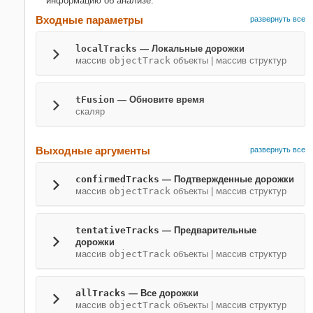
информацию об анализе.
Входные параметры
развернуть все
localTracks
—
Локальные дорожки
массив
objectTrack
объекты
|
массив структур
tFusion
—
Обновите время
скаляр
Выходные аргументы
развернуть все
confirmedTracks
— Подтвержденные дорожки
массив
objectTrack
объекты | массив структур
tentativeTracks
— Предварительные
дорожки
массив
objectTrack
объекты | массив структур
allTracks
— Все дорожки
массив
objectTrack
объекты | массив структур