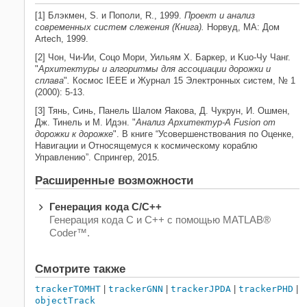
[1] Блэкмен, S. и Пополи, R., 1999.
Проект и анализ
современных систем слежения (Книга).
Норвуд, MA: Дом
Artech, 1999.
[2] Чон, Чи-Ии, Соцо Мори, Уильям Х. Баркер, и Kuo-Чу Чанг.
"
Архитектуры и алгоритмы для ассоциации дорожки и
сплава
"
.
Космос IEEE и Журнал 15 Электронных систем, № 1
(2000): 5-13.
[3] Тянь, Синь, Панель Шалом Яакова, Д. Чукрун, И. Ошмен,
Дж. Тинель и М. Идэн. "
Анализ Архитектур-A Fusion от
дорожки к дорожке
". В книге “Усовершенствования по Оценке,
Навигации и Относящемуся к космическому кораблю
Управлению”. Спрингер, 2015.
Расширенные возможности
Генерация кода C/C++
Генерация кода C и C++ с помощью MATLAB®
Coder™.
Смотрите также
trackerTOMHT
|
trackerGNN
|
trackerJPDA
|
trackerPHD
|
objectTrack