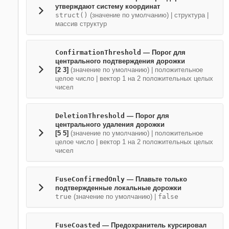
утверждают систему координат
struct()
(значение по умолчанию) |
структура
|
массив структур
ConfirmationThreshold
—
Порог для
центрального подтверждения дорожки
[2 3]
(значение по умолчанию) |
положительное
целое число
|
вектор 1 на 2 положительных целых
чисел
DeletionThreshold
—
Порог для
центрального удаления дорожки
[5 5]
(значение по умолчанию) |
положительное
целое число
|
вектор 1 на 2 положительных целых
чисел
FuseConfirmedOnly
—
Плавьте только
подтвержденные локальные дорожки
true
(значение по умолчанию) |
false
FuseCoasted
—
Предохранитель курсировал