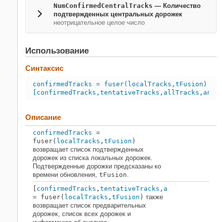
NumConfirmedCentralTracks
—
Количество
подтвержденных центральных дорожек
неотрицательное целое число
Использование
Синтаксис
confirmedTracks = fuser(localTracks,tFusion)
[confirmedTracks,tentativeTracks,allTracks,anal
Описание
confirmedTracks
=
fuser(
localTracks
,
tFusion
)
возвращает список подтвержденных
дорожек из списка локальных дорожек.
Подтвержденные дорожки предсказаны ко
времени обновления,
tFusion
.
[
confirmedTracks
,
tentativeTracks
,
allTracks
,
anal
= fuser(
localTracks
,
tFusion
)
также
возвращает список предварительных
дорожек, список всех дорожек и