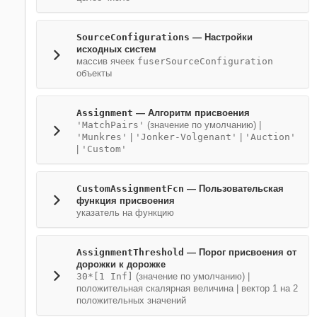
SourceConfigurations
—
Настройки
исходных систем
массив ячеек
fuserSourceConfiguration
объекты
Assignment
—
Алгоритм присвоения
'MatchPairs'
(значение по умолчанию) |
'Munkres'
|
'Jonker-Volgenant'
|
'Auction'
|
'Custom'
CustomAssignmentFcn
—
Пользовательская
функция присвоения
указатель на функцию
AssignmentThreshold
—
Порог присвоения от
дорожки к дорожке
30*[1 Inf]
(значение по умолчанию) |
положительная скалярная величина
|
вектор 1 на 2
положительных значений