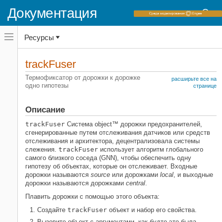
Документация
Переключатель
Ресурсы
навигационного
меню
вне
Домашняя страница документации
холста
trackFuser
переключатель
Sensor Fusion and Tracking Toolbox
навигационного
Термофиксатор от дорожки к дорожке
расширьте все на
меню
одно гипотезы
Мультиобъектные средства
странице
вне
отслеживания
холста
Описание
trackFuser
НА ЭТОЙ СТРАНИЦЕ
trackFuser
Система object™ дорожки предохранителей,
сгенерированные путем отслеживания датчиков или средств
Описание
отслеживания и архитектора, децентрализовала системы
Создание
слежения.
trackFuser
использует алгоритм глобального
самого близкого соседа (GNN), чтобы обеспечить одну
Свойства
гипотезу об объектах, которые он отслеживает. Входные
Использование
дорожки называются
source
или дорожками
local
, и выходные
Функции объекта
дорожки называются дорожками
central
.
Примеры
Плавить дорожки с помощью этого объекта:
Ссылки
Создайте
trackFuser
объект и набор его свойства.
Расширенные возможности
Вызовите объект с аргументами, как будто это была