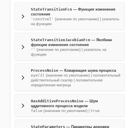
StateTransitionFcn
—
Функция изменения
состояния
'constvel'
(значение по умолчанию) |
указатель
на функцию
StateTransitionJacobianFcn
—
Якобиан
функции изменения состояния
''
(значение по умолчанию) |
указатель на
функцию
ProcessNoise
—
Ковариация шума процесса
eye(3)
(значение по умолчанию) |
положительный
действительный скаляр
|
положительная
определенная матрица
HasAdditiveProcessNoise
—
Шум
аддитивного процесса модели
false
(значение по умолчанию) |
true
StateParameters
—
Параметры дорожки