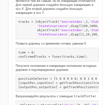
являются тем же самым, но их ковариации отличаются.
Для первой дорожки создайте большую ковариацию в
оси X
. Для второй дорожки создайте большую
ковариацию в
оси Y
.
tracks = [objectTrack(
'SourceIndex'
,1,
'State'
,
'StateCovariance'
,diag([100,1000,1,1
          objectTrack(
'SourceIndex'
,2,
'State'
,
'StateCovariance'
,diag([1,10,100,100
Плавьте дорожку со временем сплава, равным 0.
time = 0;

confirmedTracks = fuser(tracks,time);
Получите положения и ковариации положения исходных
дорожек и подтвержденных дорожек.
positionSelector = [1 0 0 0 0 0; 0 0 1 0 0 0; 
[inputPos,inputCov] = getTrackPositions(tracks
[outputPos,outputCov] = getTrackPositions(conf
Визуализируйте результаты с помощью
trackPlotter
.