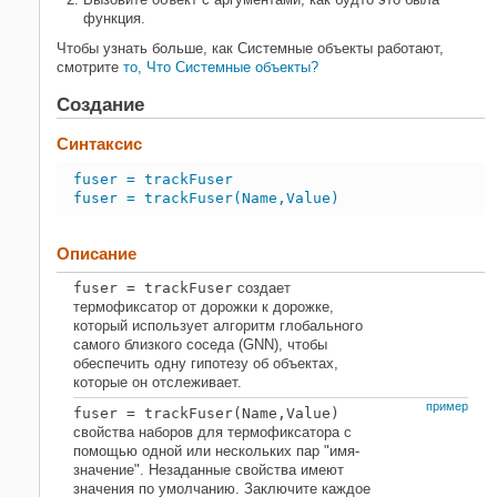
Смотрите также
функция.
Чтобы узнать больше, как Системные объекты работают,
смотрите
то, Что Системные объекты?
Создание
Синтаксис
fuser = trackFuser
fuser = trackFuser(Name,Value)
Описание
fuser
= trackFuser
создает
термофиксатор от дорожки к дорожке,
который использует алгоритм глобального
самого близкого соседа (GNN), чтобы
обеспечить одну гипотезу об объектах,
которые он отслеживает.
пример
fuser
= trackFuser(
Name,Value
)
свойства наборов для термофиксатора с
помощью одной или нескольких пар "имя-
значение". Незаданные свойства имеют
значения по умолчанию. Заключите каждое