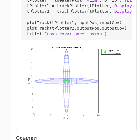
 tPlotter = theaterPlot(
'XLim'
,[0, 20],
'YLim'
,
 tPlotter1 = trackPlotter(tPlotter,
'DisplayNam
 tPlotter2 = trackPlotter(tPlotter,
'DisplayNam
 plotTrack(tPlotter1,inputPos,inputCov)

 plotTrack(tPlotter2,outputPos,outputCov)

 title(
'Cross-covariance fusion'
)
Ссылки