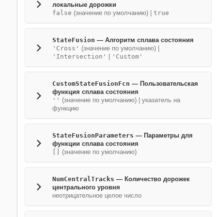
локальные дорожки
false
(значение по умолчанию) |
true
StateFusion
—
Алгоритм сплава состояния
'Cross'
(значение по умолчанию) |
'Intersection'
|
'Custom'
CustomStateFusionFcn
—
Пользовательская
функция сплава состояния
''
(значение по умолчанию) |
указатель на
функцию
StateFusionParameters
—
Параметры для
функции сплава состояния
[]
(значение по умолчанию)
NumCentralTracks
—
Количество дорожек
центрального уровня
неотрицательное целое число