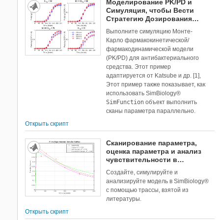
Моделирование PK/PD и
Симуляция, чтобы Вести
Стратегию Дозирования
Антибиотиков
Выполните симуляцию Монте-
Карло фармакокинетической/
фармакодинамической модели
(PK/PD) для антибактериального
средства. Этот пример
адаптируется от Katsube и др. [1],
Этот пример также показывает, как
использовать SimBiology®
SimFunction
объект выполнить
сканы параметра параллельно.
Открыть скрипт
Сканирование параметра,
оценка параметра и анализ
чувствительности в
дрожжах гетеротримерный
Создайте, симулируйте и
цикл белка G
анализируйте модель в SimBiology®
с помощью трассы, взятой из
литературы.
Открыть скрипт