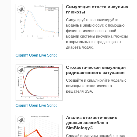
Симуляция ответа инсулина
глюкозы
Симулируйте и анализируйте
модель в SimBiology® с помощью
физиологически основанной
модели системы инсулина глюкозы
в нормальных и страдающих от
диабета людях.
Скрипт Open Live Script
Стохастическая симуляция
радиоактивного затухания
Создайте и симулируйте модель с
помощью стохастического
решателя SSA.
Скрипт Open Live Script
Анализ стохастических
данных ансамбля в
SimBiology®
Сделайте запуски ансамбля и как