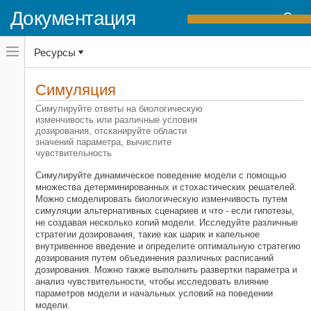
Документация
Переключатель
Ресурсы
навигационного
меню
вне
Домашняя страница документации
холста
Симуляция
SimBiology
переключатель
навигационного
Симулируйте ответы на биологическую
меню
изменчивость или различные условия
Категория
вне
дозирования, отсканируйте области
холста
Начало работы с SimBiology
значений параметра, вычислите
чувствительность
Приложения SimBiology
Моделирование
Симулируйте динамическое поведение модели с помощью
множества детерминированных и стохастических решателей.
Симуляция
Можно смоделировать биологическую изменчивость путем
Симулируйте ответы на
симуляции альтернативных сценариев и что - если гипотезы,
биологическую изменчивость и
не создавая несколько копий модели. Исследуйте различные
дозы
стратегии дозирования, такие как шарик и капельное
внутривенное введение и определите оптимальную стратегию
Отсканируйте области значений
дозирования путем объединения различных расписаний
параметра
дозирования. Можно также выполнить развертки параметра и
Вычислите чувствительность
анализ чувствительности, чтобы исследовать влияние
Оценка
параметров модели и начальных условий на поведении
модели.
Развертывание