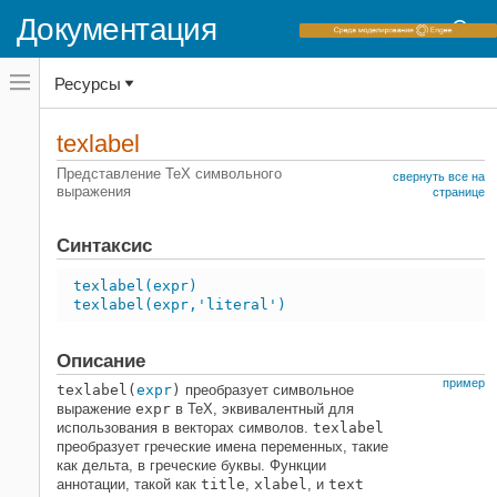
Документация
Переключатель
Ресурсы
навигационного
меню
вне
Домашняя страница документации
холста
texlabel
переключатель
Symbolic Math Toolbox
навигационного
Представление TeX символьного
свернуть все на
меню
выражения
Генерация кода
странице
вне
холста
texlabel
Синтаксис
НА ЭТОЙ СТРАНИЦЕ
Синтаксис
texlabel(expr)
texlabel(expr,'literal')
Описание
Примеры
Описание
Входные параметры
пример
Смотрите также
texlabel(
expr
)
преобразует символьное
выражение
expr
в TeX, эквивалентный для
использования в векторах символов.
texlabel
преобразует греческие имена переменных, такие
как дельта, в греческие буквы. Функции
аннотации, такой как
title
,
xlabel
, и
text