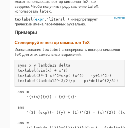
может использовать вектор символов TeX, как
введено. Чтобы получить представление LaTeX,
использовать
latex
.
пример
texlabel(
expr
,'literal')
интерпретирует
греческие имена переменных буквально.
Примеры
Сгенерируйте вектор символов TeX
Использование
texlabel
сгенерировать векторы символов
TeX для этих символьных выражений.
syms x y lambda12 delta

texlabel(sin(x) + x^3)

texlabel(3*(1-x)^2*exp(-(x^2) - (y+1)^2))

texlabel(lambda12^(3/2)/pi - pi*delta^(2/3))
ans =

    '{sin}({x}) + {x}^{3}'

ans =

    '{3} {exp}(- ({y} + {1})^{2} - {x}^{2}) ({x} 
ans =
