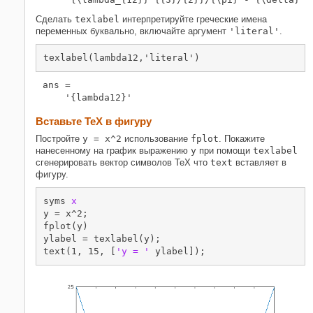
Сделать
texlabel
интерпретируйте греческие имена
переменных буквально, включайте аргумент
'literal'
.
texlabel(lambda12,'literal')
ans =

    '{lambda12}'
Вставьте TeX в фигуру
Постройте
y = x^2
использование
fplot
. Покажите
нанесенному на график выражению
y
при помощи
texlabel
сгенерировать вектор символов TeX что
text
вставляет в
фигуру.
syms 
x
y = x^2;

fplot(y)

ylabel = texlabel(y);

text(1, 15, [
'y = '
 ylabel]);