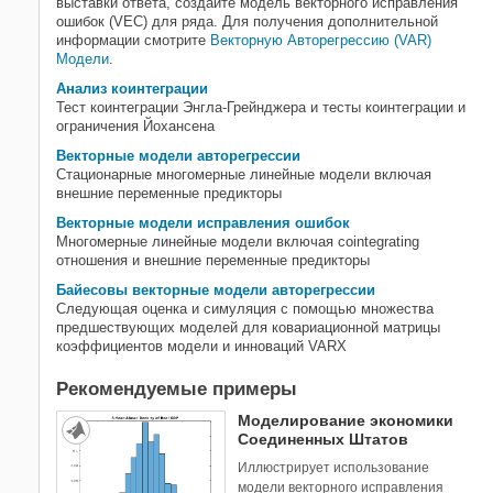
выставки ответа, создайте модель векторного исправления
ошибок
ошибок (VEC) для ряда. Для получения дополнительной
Байесовы векторные модели
информации смотрите
Векторную Авторегрессию (VAR)
авторегрессии
Модели
.
Переключающие режим модели
Анализ коинтеграции
Модели в пространстве состояний
Тест коинтеграции Энгла-Грейнджера и тесты коинтеграции и
ограничения Йохансена
Векторные модели авторегрессии
Стационарные многомерные линейные модели включая
внешние переменные предикторы
Векторные модели исправления ошибок
Многомерные линейные модели включая cointegrating
отношения и внешние переменные предикторы
Байесовы векторные модели авторегрессии
Следующая оценка и симуляция с помощью множества
предшествующих моделей для ковариационной матрицы
коэффициентов модели и инноваций VARX
Рекомендуемые примеры
Моделирование экономики
Соединенных Штатов
Иллюстрирует использование
модели векторного исправления