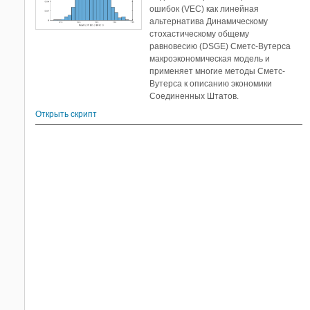
ошибок (VEC) как линейная
альтернатива Динамическому
стохастическому общему
равновесию (DSGE) Сметс-Вутерса
макроэкономическая модель и
применяет многие методы Сметс-
Вутерса к описанию экономики
Соединенных Штатов.
Открыть скрипт