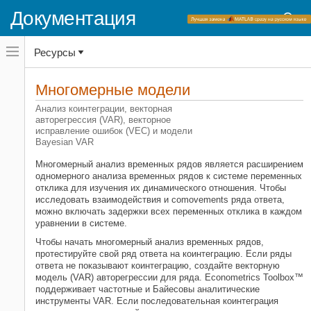
Документация
Переключатель
Ресурсы
навигационного
меню
вне
Домашняя страница документации
холста
Многомерные модели
Econometrics Toolbox
переключатель
навигационного
Анализ коинтеграции, векторная
меню
авторегрессия (VAR), векторное
Категория
вне
исправление ошибок (VEC) и модели
холста
Начало работы с Econometrics
Bayesian VAR
Toolbox
Многомерный анализ временных рядов является расширением
Предварительная обработка данных
одномерного анализа временных рядов к системе переменных
Выбор модели
отклика для изучения их динамического отношения. Чтобы
исследовать взаимодействия и comovements ряда ответа,
Модели регрессии временных рядов
можно включать задержки всех переменных отклика в каждом
Условные средние модели
уравнении в системе.
Условные модели отклонения
Чтобы начать многомерный анализ временных рядов,
Многомерные модели
протестируйте свой ряд ответа на коинтеграцию. Если ряды
ответа не показывают коинтеграцию, создайте векторную
Анализ коинтеграции
модель (VAR) авторегрессии для ряда. Econometrics Toolbox™
Векторные модели авторегрессии
поддерживает частотные и Байесовы аналитические
инструменты VAR. Если последовательная коинтеграция
Векторные модели исправления