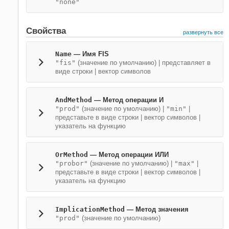
"none"
Свойства
развернуть все
Name
—
Имя FIS
"fis"
(значение по умолчанию) |
представляет в
виде строки
|
вектор символов
AndMethod
—
Метод операции И
"prod"
(значение по умолчанию) |
"min"
|
представьте в виде строки
|
вектор символов
|
указатель на функцию
OrMethod
—
Метод операции ИЛИ
"probor"
(значение по умолчанию) |
"max"
|
представьте в виде строки
|
вектор символов
|
указатель на функцию
ImplicationMethod
—
Метод значения
"prod"
(значение по умолчанию)