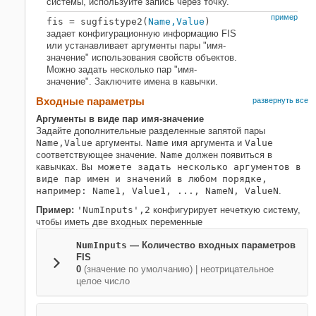
системы, используйте запись через точку.
пример
fis = sugfistype2(
Name,Value
)
задает конфигурационную информацию FIS
или устанавливает аргументы пары "имя-
значение" использования свойств объектов.
Можно задать несколько пар "имя-
значение". Заключите имена в кавычки.
Входные параметры
развернуть все
Аргументы в виде пар имя-значение
Задайте дополнительные разделенные запятой пары
Name,Value
аргументы.
Name
имя аргумента и
Value
соответствующее значение.
Name
должен появиться в
кавычках.
Вы можете задать несколько аргументов в
виде пар имен и значений в любом порядке,
например: Name1, Value1, ..., NameN, ValueN
.
Пример:
'NumInputs',2
конфигурирует нечеткую систему,
чтобы иметь две входных переменные
NumInputs
—
Количество входных параметров
FIS
0
(значение по умолчанию) |
неотрицательное
целое число