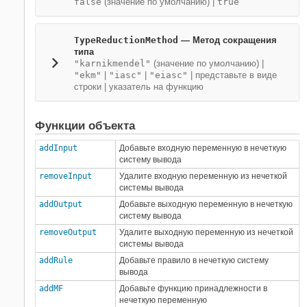
false
(значение по умолчанию) |
true
TypeReductionMethod
—
Метод сокращения
типа
"karnikmendel"
(значение по умолчанию) |
"ekm"
|
"iasc"
|
"eiasc"
|
представьте в виде
строки
|
указатель на функцию
Функции объекта
addInput
Добавьте входную переменную в нечеткую
систему вывода
removeInput
Удалите входную переменную из нечеткой
системы вывода
addOutput
Добавьте выходную переменную в нечеткую
систему вывода
removeOutput
Удалите выходную переменную из нечеткой
системы вывода
addRule
Добавьте правило в нечеткую систему
вывода
addMF
Добавьте функцию принадлежности в
нечеткую переменную