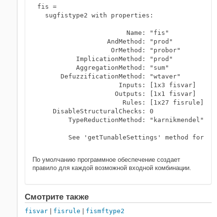
fis = 

  sugfistype2 with properties:

                       Name: "fis"

                  AndMethod: "prod"

                   OrMethod: "probor"

          ImplicationMethod: "prod"

          AggregationMethod: "sum"

      DefuzzificationMethod: "wtaver"

                     Inputs: [1x3 fisvar]

                    Outputs: [1x1 fisvar]

                      Rules: [1x27 fisrule]

    DisableStructuralChecks: 0

        TypeReductionMethod: "karnikmendel"

	See 'getTunableSettings' method for parameter optimization.

По умолчанию программное обеспечение создает
правило для каждой возможной входной комбинации.
Смотрите также
fisvar
|
fisrule
|
fismftype2