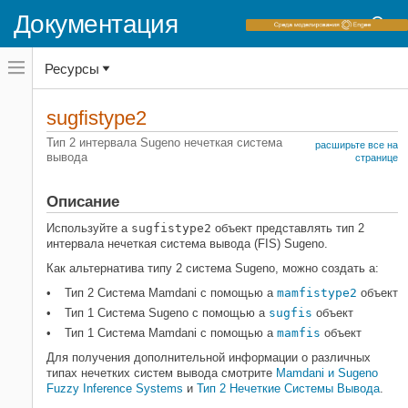
Документация
Переключатель
Ресурсы
навигационного
меню
вне
Домашняя страница документации
холста
sugfistype2
переключатель
Fuzzy Logic Toolbox
навигационного
Тип 2 интервала Sugeno нечеткая система
расширьте все на
меню
вывода
Нечеткое системное моделирование
странице
вне
вывода
холста
Описание
sugfistype2
НА ЭТОЙ СТРАНИЦЕ
Используйте a
sugfistype2
объект представлять тип 2
интервала нечеткая система вывода (FIS) Sugeno.
Описание
Как альтернатива типу 2 система Sugeno, можно создать a:
Создание
Свойства
Тип 2 Система Mamdani с помощью a
mamfistype2
объект
Функции объекта
Тип 1 Система Sugeno с помощью a
sugfis
объект
Примеры
Тип 1 Система Mamdani с помощью a
mamfis
объект
Смотрите также
Для получения дополнительной информации о различных
типах нечетких систем вывода смотрите
Mamdani и Sugeno
Fuzzy Inference Systems
и
Тип 2 Нечеткие Системы Вывода
.