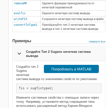
removeMF
Удалите функцию принадлежности от
нечеткой переменной
evalfis
Оцените нечеткую систему вывода
writeFIS
Сохраните нечеткую систему вывода в файл
convertToType1
Преобразуйте тип 2 нечеткая система
вывода в тип 1 нечеткая система вывода
Примеры
свернуть все
Создайте Тип 2 Sugeno нечеткая система
вывода
Создайте тип 2
Попробовать в MATLAB
Sugeno
нечеткая
система вывода со значениями свойств по умолчанию.
fis = sugfistype2;
Измените системные свойства с помощью записи через
точку. Например, установите метод сокращения типа
использовать расширенный метод Карник-Менделя.