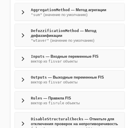
AggregationMethod
—
Метод агрегации
"sum"
(значение по умолчанию)
DefuzzificationMethod
—
Метод
дефаззификации
"wtaver"
(значение по умолчанию)
Inputs
—
Входные переменные FIS
вектор из
fisvar
объекты
Outputs
—
Выходные переменные FIS
вектор из
fisvar
объекты
Rules
—
Правила FIS
вектор из
fisrule
объекты
DisableStructuralChecks
—
Отметьте для
отключения проверок на непротиворечивость