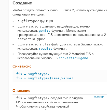
Создание
Чтобы создать объект Sugeno FIS типа 2, используйте один из
следующих методов:
sugfistype2
функция.
Если у вас есть данные о вводе/выводе, можно
использовать
genfis
функция. Можно затем
преобразовать этот FIS в системное использование типа 2
convertToType2
.
Если у вас есть
.fis
файл для системы Sugeno, можно
использовать
readfis
функция.
Преобразуйте существующий тип 2 Mamdani FIS в
использование Sugeno FIS
convertToSugeno
.
Синтаксис
fis = sugfistype2
fis = sugfistype2(Name,Value)
Описание
пример
fis = sugfistype2
создает тип 2 Sugeno
FIS со значениями свойств по умолчанию.
Чтобы изменить свойства нечеткой