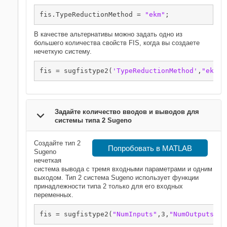
fis.TypeReductionMethod = 
"ekm"
;
В качестве альтернативы можно задать одно из
большего количества свойств FIS, когда вы создаете
нечеткую систему.
fis = sugfistype2(
'TypeReductionMethod'
,
"ekm"
)
Задайте количество вводов и выводов для
системы типа 2 Sugeno
Создайте тип 2
Попробовать в MATLAB
Sugeno
нечеткая
система вывода с тремя входными параметрами и одним
выходом. Тип 2 система Sugeno использует функции
принадлежности типа 2 только для его входных
переменных.
fis = sugfistype2(
"NumInputs"
,3,
"NumOutputs"
,1