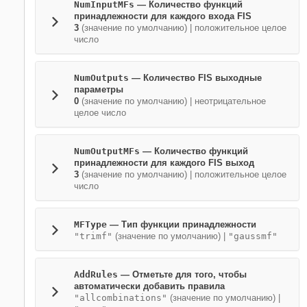
NumInputMFs
—
Количество функций
принадлежности для каждого входа FIS
3
(значение по умолчанию) |
положительное целое
число
NumOutputs
—
Количество FIS выходные
параметры
0
(значение по умолчанию) |
неотрицательное
целое число
NumOutputMFs
—
Количество функций
принадлежности для каждого FIS выход
3
(значение по умолчанию) |
положительное целое
число
MFType
—
Тип функции принадлежности
"trimf"
(значение по умолчанию) |
"gaussmf"
AddRules
—
Отметьте для того, чтобы
автоматически добавить правила
"allcombinations"
(значение по умолчанию) |