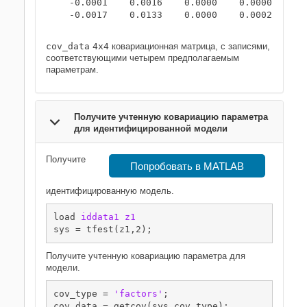
   -0.0001    0.0016    0.0000    0.0000

   -0.0017    0.0133    0.0000    0.0002

cov_data
4x4
ковариационная матрица, с записями,
соответствующими четырем предполагаемым
параметрам.
Получите учтенную ковариацию параметра
для идентифицированной модели
Получите
Попробовать в MATLAB
идентифицированную модель.
load 
iddata1
z1
sys = tfest(z1,2);
Получите учтенную ковариацию параметра для
модели.
cov_type = 
'factors'
;

cov_data = getcov(sys,cov_type);