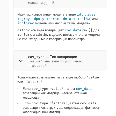
массив моделей
Идентифицированная модель в виде
idtf
,
idss
,
idgrey
,
idpoly
,
idproc
,
idnlarx
,
idnlhw
, или
idnlgrey
модель или массив таких моделей.
getcov
команда возвращает
cov_data
как
[]
для
idnlarx
и
idnlhw
модели, потому что эти модели
не хранят данные о ковариации параметра.
cov_type
—
Тип ковариации
'value'
(значение по умолчанию) |
'factors'
Ковариация возвращает тип в виде любого
'value'
или
'factors'
.
Если
cov_type
'value'
, затем
cov_data
возвращен как матрица (необработанная
ковариация).
Если
cov_type
'factors'
, затем
cov_data
возвращен как структура, содержащая факторы
ковариационной матрицы.