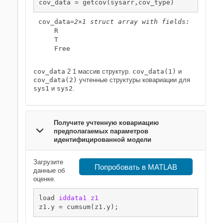
cov_data = getcov(sysarr,cov_type)
cov_data=
2×1 struct array with fields:
    R

    T

    Free

cov_data
2 1 массив структур.
cov_data(1)
и
cov_data(2)
учтенные структуры ковариации для
sys1
и
sys2
.
Получите учтенную ковариацию
предполагаемых параметров
идентифицированной модели
Загрузите
Попробовать в MATLAB
данные об
оценке.
load 
iddata1
z1
z1.y = cumsum(z1.y);