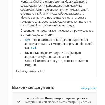
Используйте эту опцию для выборки данных о
ковариации, если ковариационная матрица
содержит неличные значения, не положительна
определенный, или плохо обусловливается.
Можно вычислить неопределенность ответа с
помощью факторов ковариации вместо численно
невыгодной ковариационной матрицы.
Эта опция не предлагает числового преимущества
в следующих случаях:
sys
оценивается с помощью определенных
инструментальных методов переменной, такой
как
iv4
.
Вы явным образом задали ковариацию
параметра
sys
использование
CovarianceMatrix
устаревшего
свойство
модели.
Типы данных: char
Выходные аргументы
свернуть все
cov_data
— Ковариация параметра
sys
матричный или массив ячеек матриц | массив