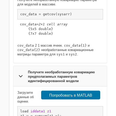
для моделей в массиве.
cov_data = getcov(sysarr)
cov_data=
2×1 cell array
    {5x5 double}

    {7x7 double}

cov_data
2 1 массив ячеек.
cov_data{1}
и
cov_data{2}
необработанные ковариационные
матрицы параметра для
sys1
и
sys2
.
Получите необработанную ковариацию
предполагаемых параметров
идентифицированной модели
Загрузите
Попробовать в MATLAB
данные об
оценке.
load 
iddata1
z1
z1.y = cumsum(z1.y);