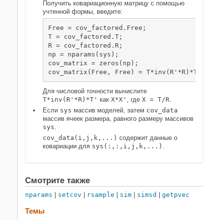
Получить ковариационную матрицу с помощью
учтенной формы, введите:
Free = cov_factored.Free; 

T = cov_factored.T;

R = cov_factored.R;

np = nparams(sys); 

cov_matrix = zeros(np);

cov_matrix(Free, Free) = T*inv(R'*R)*T';
Для числовой точности вычислите
T*inv(R'*R)*T'
как
X*X'
, где
X = T/R
.
Если
sys
массив моделей, затем
cov_data
массив ячеек размера, равного размеру массивов
sys
.
cov_data(i,j,k,...)
содержит данные о
ковариации для
sys(:,:,i,j,k,...)
.
Смотрите также
nparams
|
setcov
|
rsample
|
sim
|
simsd
|
getpvec
Темы