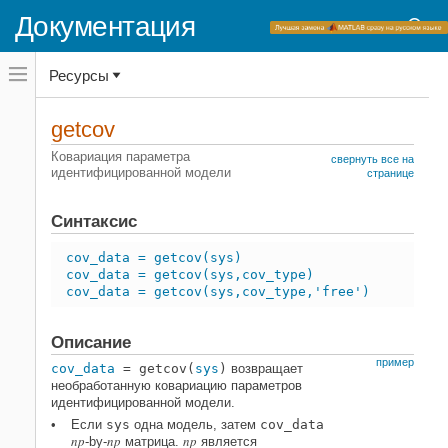
Документация
Переключатель
Ресурсы
навигационного
меню
вне
Домашняя страница документации
холста
getcov
переключатель
System Identification Toolbox
навигационного
Ковариация параметра
свернуть все на
меню
идентифицированной модели
Проверка допустимости модели
странице
вне
Анализ неопределенности
холста
Синтаксис
System Identification Toolbox
Анализ модели
cov_data = getcov(sys)
cov_data = getcov(sys,cov_type)
Экстракция данных
cov_data = getcov(sys,cov_type,'free')
getcov
НА ЭТОЙ СТРАНИЦЕ
Описание
Синтаксис
пример
cov_data
= getcov(
sys
)
возвращает
Описание
необработанную ковариацию параметров
идентифицированной модели.
Примеры
Если
sys
одна модель, затем
cov_data
Входные параметры
np
np
np
-by-
матрица.
является