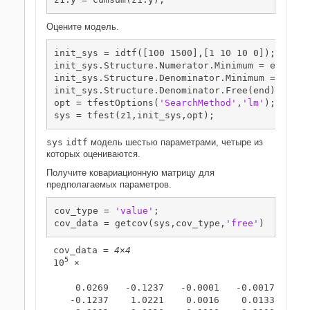
Оцените модель.
init_sys = idtf([100 1500],[1 10 10 0]);

init_sys.Structure.Numerator.Minimum = eps;

init_sys.Structure.Denominator.Minimum = eps;

init_sys.Structure.Denominator.Free(end) = fals
opt = tfestOptions(
'SearchMethod'
,
'lm'
);

sys = tfest(z1,init_sys,opt);
sys
idtf
модель шестью параметрами, четыре из
которых оцениваются.
Получите ковариационную матрицу для
предполагаемых параметров.
cov_type = 
'value'
;

cov_data = getcov(sys,cov_type,
'free'
)
cov_data = 
4×4
5
10
 ×

    0.0269   -0.1237   -0.0001   -0.0017

   -0.1237    1.0221    0.0016    0.0133
