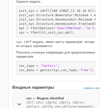
Оцените модель.
init_sys = idtf([100 1500],[1 10 10 0]);

init_sys.Structure.Numerator.Minimum = eps;

init_sys.Structure.Denominator.Minimum = eps;

init_sys.Structure.Denominator.Free(end) = fals
opt = tfestOptions(
'SearchMethod'
,
'lm'
);

sys = tfest(z1,init_sys,opt);
sys
,
idtf
модель, имеет шесть параметров, четыре
из которых оцениваются.
Получите учтенную ковариацию для предполагаемых
параметров.
cov_type = 
'factors'
;

cov_data = getcov(sys,cov_type,
'free'
);
Входные параметры
свернуть все
sys
—
Модель Identified
idtf
,
idss
,
idgrey
,
idpoly
,
idproc
,
idnlarx
,
idnlhw
, или
idnlgrey
возразите
|