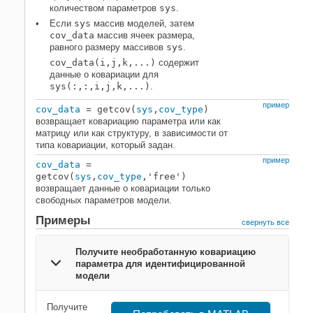
Выходные аргументы
количеством параметров
sys
.
Смотрите также
Если
sys
массив моделей, затем
cov_data
массив ячеек размера,
равного размеру массивов
sys
.
cov_data(i,j,k,...)
содержит
данные о ковариации для
sys(:,:,i,j,k,...)
.
пример
cov_data
= getcov(
sys
,
cov_type
)
возвращает ковариацию параметра или как
матрицу или как структуру, в зависимости от
типа ковариации, который задан.
пример
cov_data
=
getcov(
sys
,
cov_type
,'free')
возвращает данные о ковариации только
свободных параметров модели.
Примеры
свернуть все
Получите необработанную ковариацию
параметра для идентифицированной
модели
Получите