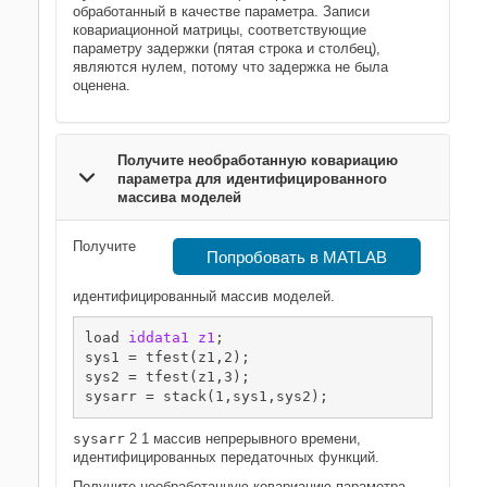
обработанный в качестве параметра. Записи
ковариационной матрицы, соответствующие
параметру задержки (пятая строка и столбец),
являются нулем, потому что задержка не была
оценена.
Получите необработанную ковариацию
параметра для идентифицированного
массива моделей
Получите
Попробовать в MATLAB
идентифицированный массив моделей.
load 
iddata1
z1
;

sys1 = tfest(z1,2);

sys2 = tfest(z1,3);

sysarr = stack(1,sys1,sys2);
sysarr
2 1 массив непрерывного времени,
идентифицированных передаточных функций.
Получите необработанную ковариацию параметра