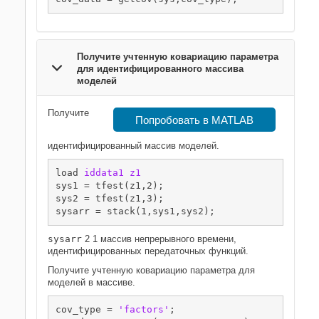
Получите учтенную ковариацию параметра
для идентифицированного массива
моделей
Получите
Попробовать в MATLAB
идентифицированный массив моделей.
load 
iddata1
z1
sys1 = tfest(z1,2);

sys2 = tfest(z1,3);

sysarr = stack(1,sys1,sys2);
sysarr
2 1 массив непрерывного времени,
идентифицированных передаточных функций.
Получите учтенную ковариацию параметра для
моделей в массиве.
cov_type = 
'factors'
;
