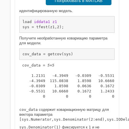
Попробовать в MATLAB
идентифицированную модель.
load 
iddata1
z1
sys = tfest(z1,2);
Получите необработанную ковариацию параметра
для модели.
cov_data = getcov(sys)
cov_data = 
5×5
    1.2131   -4.3949   -0.0309   -0.5531       
   -4.3949  115.0838    1.8598   10.6660       
   -0.0309    1.8598    0.0636    0.1672       
   -0.5531   10.6660    0.1672    1.2433       
         0         0         0         0       
cov_data
содержит ковариационную матрицу для
вектора параметра
[sys.Numerator,sys.Denominator(2:end),sys.IODel
sys.Denominator(1)
фиксируется к
1
и не