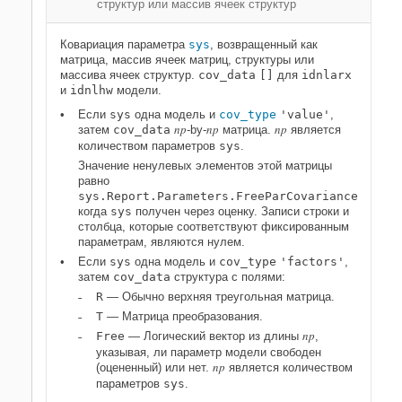
структур или массив ячеек структур
Ковариация параметра
sys
, возвращенный как
матрица, массив ячеек матриц, структуры или
массива ячеек структур.
cov_data
[]
для
idnlarx
и
idnlhw
модели.
Если
sys
одна модель и
cov_type
'value'
,
np
np
np
затем
cov_data
-by-
матрица.
является
количеством параметров
sys
.
Значение ненулевых элементов этой матрицы
равно
sys.Report.Parameters.FreeParCovariance
когда
sys
получен через оценку. Записи строки и
столбца, которые соответствуют фиксированным
параметрам, являются нулем.
Если
sys
одна модель и
cov_type
'factors'
,
затем
cov_data
структура с полями:
R
— Обычно верхняя треугольная матрица.
T
— Матрица преобразования.
np
Free
— Логический вектор из длины
,
указывая, ли параметр модели свободен
np
(оцененный) или нет.
является количеством
параметров
sys
.