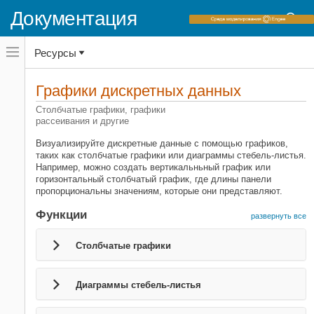
Документация
Переключатель
Ресурсы
навигационного
меню
вне
Домашняя страница документации
холста
Графики дискретных данных
MATLAB
переключатель
навигационного
Столбчатые графики, графики
Графика
меню
рассеивания и другие
2D и 3D-графики
вне
холста
Визуализируйте дискретные данные с помощью графиков,
Категория
таких как столбчатые графики или диаграммы стебель-листья.
Например, можно создать вертикальньный график или
Линейные графики
горизонтальный столбчатый график, где длины панели
Графики распределения данных
пропорциональны значениям, которые они представляют.
Графики дискретных данных
Функции
развернуть все
Географические графики
Графики в полярной системе
Столбчатые графики
координат
Контурные графики
Диаграммы стебель-листья
Векторные поля
Площади, объемы и многоугольники