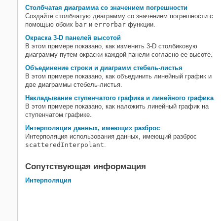
Столбчатая диаграмма со значением погрешности
Создайте столбчатую диаграмму со значением погрешности с
помощью обоих
bar
и
errorbar
функции.
Окраска 3-D панелей высотой
В этом примере показано, как изменить 3-D столбиковую
диаграмму путем окраски каждой панели согласно ее высоте.
Объединение строки и диаграмм стебель-листья
В этом примере показано, как объединить линейный график и
две диаграммы стебель-листья.
Накладывание ступенчатого графика и линейного графика
В этом примере показано, как наложить линейный график на
ступенчатом графике.
Интерполяция данных, имеющих разброс
Интерполяция использования данных, имеющий разброс
scatteredInterpolant
.
Сопутствующая информация
Интерполяция