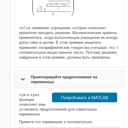






G

2

log
256
+
log
3
(
)
(
)




3
e
2
G
3
solve
применяет упрощения, которые позволяют
решателю находить решение. Математические правила
применялись, когда выполняющие упрощения не всегда
допустимы в целом. В этом примере решатель
x
применяет логарифмические тождества учитывая, что
положительное вещественное число. Поэтому решения,
найденные в этом режиме, должны быть проверены.
Проигнорируйте предположения на
переменных
sym
и
syms
Попробовать в MATLAB
функции
позволяют вам
установить предположения для символьных
переменных.
Примите что переменная
x
положительно.