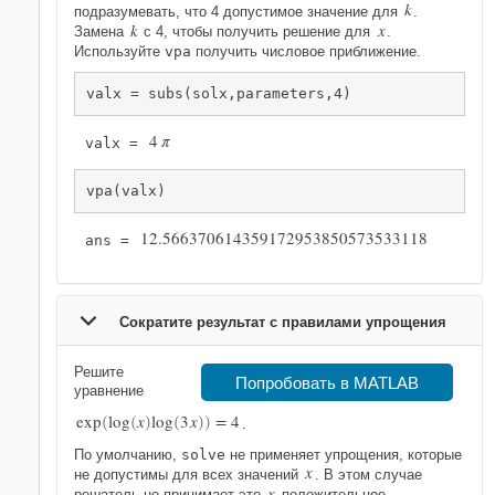
k
подразумевать, что 4 допустимое значение для
.
k
x
Замена
с 4, чтобы получить решение для
.
Используйте
vpa
получить числовое приближение.
valx = subs(solx,parameters,4)
4
π
valx = 
vpa(valx)
12.566370614359172953850573533118
ans = 
Сократите результат с правилами упрощения
Решите
Попробовать в MATLAB
уравнение
exp
log
x
log
3
x
=
4
(
(
)
(
)
)
.
По умолчанию,
solve
не применяет упрощения, которые
x
не допустимы для всех значений
. В этом случае
x
решатель не принимает это
положительное