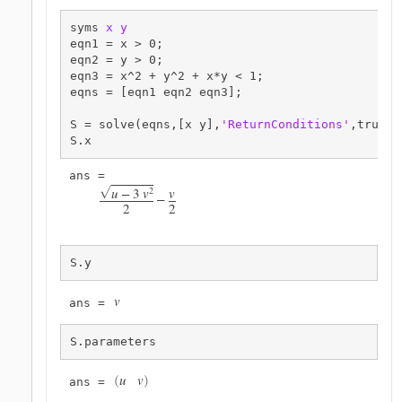
syms 
x
y
eqn1 = x > 0;

eqn2 = y > 0;

eqn3 = x^2 + y^2 + x*y < 1;

eqns = [eqn1 eqn2 eqn3];

S = solve(eqns,[x y],
'ReturnConditions'
,true);

S.x
u
−
3
v
2
v
G
−
2
2
S.y
v
ans = 
S.parameters
u
v
ans = 
(
)