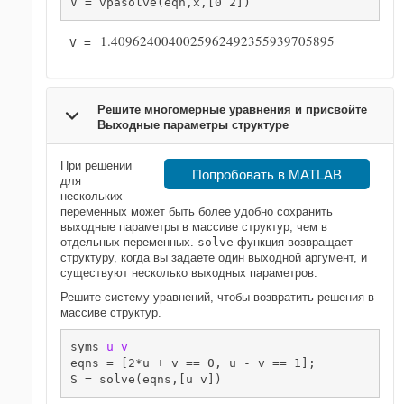
V = vpasolve(eqn,x,[0 2])
1.4096240040025962492355939705895
V = 
Решите многомерные уравнения и присвойте
Выходные параметры структуре
При решении
Попробовать в MATLAB
для
нескольких
переменных может быть более удобно сохранить
выходные параметры в массиве структур, чем в
отдельных переменных.
solve
функция возвращает
структуру, когда вы задаете один выходной аргумент, и
существуют несколько выходных параметров.
Решите систему уравнений, чтобы возвратить решения в
массиве структур.
syms 
u
v
eqns = [2*u + v == 0, u - v == 1];

S = solve(eqns,[u v])