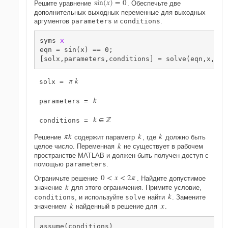
sin
x
=
0
Решите уравнение
(
)
. Обеспечьте две
дополнительных выходных переменные для выходных
аргументов
parameters
и
conditions
.
syms 
x
eqn = sin(x) == 0;

[solx,parameters,conditions] = solve(eqn,x,
'Re
π
k
solx = 
k
parameters = 
k
∈
ℤ
conditions = 
π
k
k
k
Решение
содержит параметр
, где
должно быть
k
целое число. Переменная
не существует в рабочем
пространстве MATLAB и должен быть получен доступ с
помощью
parameters
.
0
<
x
<
2
π
Ограничьте решение
. Найдите допустимое
k
значение
для этого ограничения. Примите условие,
k
conditions
, и используйте
solve
найти
. Замените
k
x
значением
найденный в решение для
.
assume(conditions)
