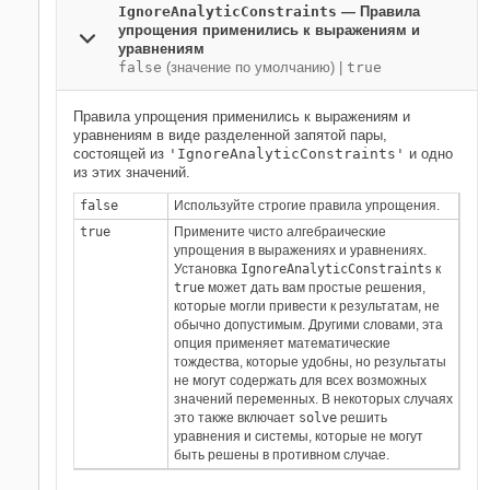
IgnoreAnalyticConstraints
—
Правила
упрощения применились к выражениям и
уравнениям
false
(значение по умолчанию) |
true
Правила упрощения применились к выражениям и
уравнениям в виде разделенной запятой пары,
состоящей из
'IgnoreAnalyticConstraints'
и одно
из этих значений.
false
Используйте строгие правила упрощения.
true
Примените чисто алгебраические
упрощения в выражениях и уравнениях.
Установка
IgnoreAnalyticConstraints
к
true
может дать вам простые решения,
которые могли привести к результатам, не
обычно допустимым. Другими словами, эта
опция применяет математические
тождества, которые удобны, но результаты
не могут содержать для всех возможных
значений переменных. В некоторых случаях
это также включает
solve
решить
уравнения и системы, которые не могут
быть решены в противном случае.