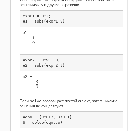
решениями
S
в другие выражения.
expr1 = u^2;

e1 = subs(expr1,S)
1
9
expr2 = 3*v + u;

e2 = subs(expr2,S)
5
−
3
Если
solve
возвращает пустой объект, затем никакие
решения не существуют.
eqns = [3*u+2, 3*u+1];

S = solve(eqns,u)