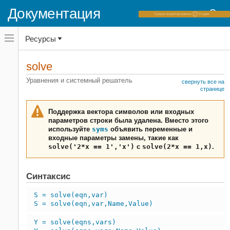
Документация
Переключатель
Ресурсы
навигационного
меню
вне
Домашняя страница документации
холста
solve
переключатель
Symbolic Math Toolbox
навигационного
Уравнения и системный решатель
свернуть все на
меню
Математика
странице
вне
Решение уравнения
холста
Поддержка вектора символов или входных
solve
параметров строки была удалена. Вместо этого
используйте
syms
объявить переменные и
НА ЭТОЙ СТРАНИЦЕ
входные параметры замены, такие как
Синтаксис
solve('2*x == 1','x')
с
solve(2*x == 1,x)
.
Описание
Примеры
Синтаксис
Входные параметры
Выходные аргументы
S = solve(eqn,var)
Советы
S = solve(eqn,var,Name,Value)
Алгоритмы
Y = solve(eqns,vars)
Смотрите также