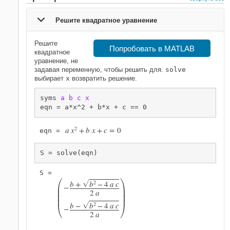
Решите квадратное уравнение
Решите
Попробовать в MATLAB
квадратное
уравнение, не
задавая переменную, чтобы решить для.
solve
выбирает
x
возвратить решение.
syms 
a
b
c
x
eqn = a*x^2 + b*x + c == 0
a
x
2
+
b
x
+
c
=
0
eqn = 
S = solve(eqn)


b
+
b
2
−
4
a
c
G
−


2
a






b
−
b
2
−
4
a
c
G
−
2
a