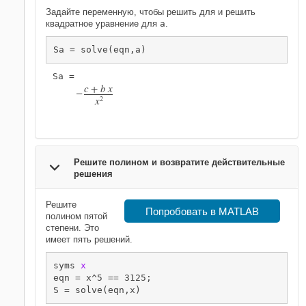
Задайте переменную, чтобы решить для и решить
квадратное уравнение для
a
.
Sa = solve(eqn,a)
c
+
b
x
−
x
2
Решите полином и возвратите действительные
решения
Решите
Попробовать в MATLAB
полином пятой
степени. Это
имеет пять решений.
syms 
x
eqn = x^5 == 3125;

S = solve(eqn,x)