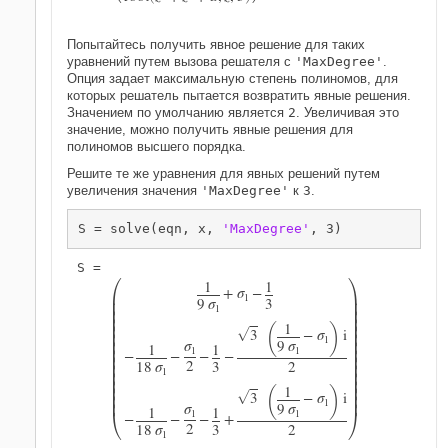
Попытайтесь получить явное решение для таких
уравнений путем вызова решателя с
'MaxDegree'
.
Опция задает максимальную степень полиномов, для
которых решатель пытается возвратить явные решения.
Значением по умолчанию является
2
. Увеличивая это
значение, можно получить явные решения для
полиномов высшего порядка.
Решите те же уравнения для явных решений путем
увеличения значения
'MaxDegree'
к
3
.
S = solve(eqn, x, 
'MaxDegree'
, 3)


1
1
+
σ
−
1

9
σ
3


1


(
)



1

3
−
σ
i

G

1

σ
9
σ
1
1


1
1
−
−
−
−



2

18
σ
3
2


1


(
)


1


3
−
σ
i
G


1
σ
9
σ


1
1
1
1
−
−
−
+
2
18
σ
3
2
1