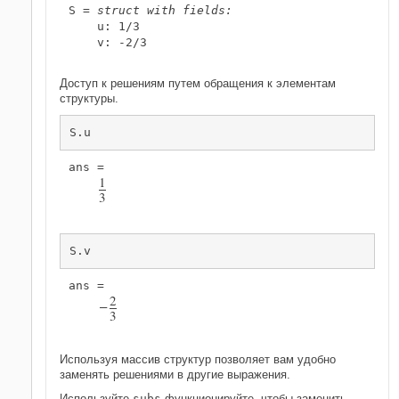
S = 
struct with fields:
    u: 1/3

    v: -2/3

Доступ к решениям путем обращения к элементам
структуры.
S.u
1
3
S.v
2
−
3
Используя массив структур позволяет вам удобно
заменять решениями в другие выражения.
Используйте
subs
функционируйте, чтобы заменить