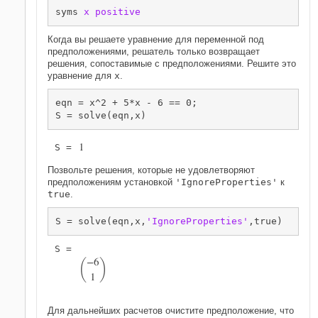
syms 
x
positive
Когда вы решаете уравнение для переменной под
предположениями, решатель только возвращает
решения, сопоставимые с предположениями. Решите это
уравнение для
x
.
eqn = x^2 + 5*x - 6 == 0;

S = solve(eqn,x)
1
S = 
Позвольте решения, которые не удовлетворяют
предположениям установкой
'IgnoreProperties'
к
true
.
S = solve(eqn,x,
'IgnoreProperties'
,true)
(
)
−
6
1
Для дальнейших расчетов очистите предположение, что