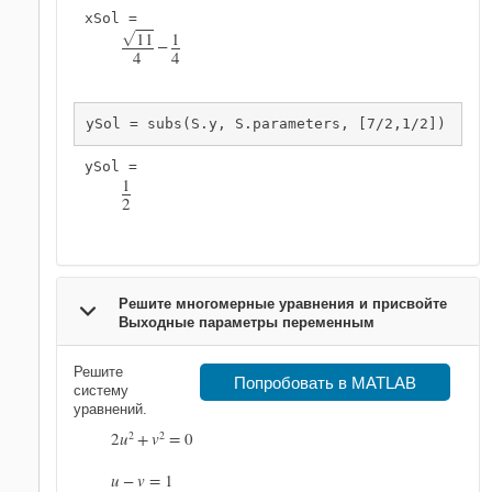
11
1
G
−
4
4
ySol = subs(S.y, S.parameters, [7/2,1/2])
1
2
Решите многомерные уравнения и присвойте
Выходные параметры переменным
Решите
Попробовать в MATLAB
систему
уравнений.
2
u
2
+
v
2
=
0
u
−
v
=
1