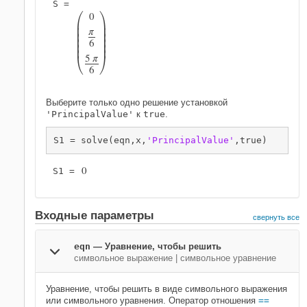


0


π




6






5
π
6
Выберите только одно решение установкой
'PrincipalValue'
к
true
.
S1 = solve(eqn,x,
'PrincipalValue'
,true)
0
S1 = 
Входные параметры
свернуть все
eqn
—
Уравнение, чтобы решить
символьное выражение
|
символьное уравнение
Уравнение, чтобы решить в виде символьного выражения
или символьного уравнения. Оператор отношения
==