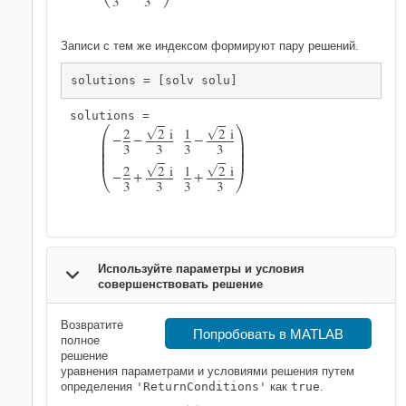
3
3
Записи с тем же индексом формируют пару решений.
solutions = [solv solu]


2
2
i
1
2
i
G
G
−
−
−


3
3
3
3






2
2
i
1
2
i
G
G
−
+
+
3
3
3
3
Используйте параметры и условия
совершенствовать решение
Возвратите
Попробовать в MATLAB
полное
решение
уравнения параметрами и условиями решения путем
определения
'ReturnConditions'
как
true
.