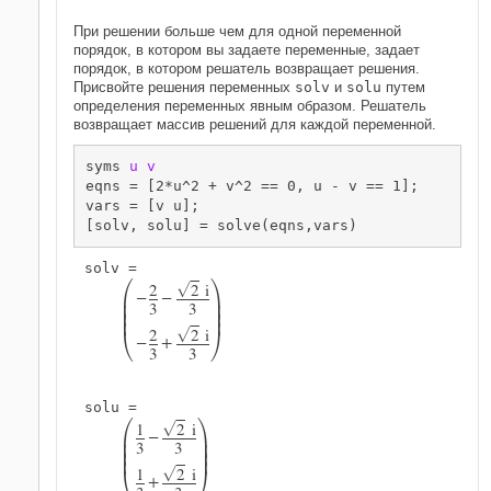
При решении больше чем для одной переменной
порядок, в котором вы задаете переменные, задает
порядок, в котором решатель возвращает решения.
Присвойте решения переменных
solv
и
solu
путем
определения переменных явным образом. Решатель
возвращает массив решений для каждой переменной.
syms 
u
v
eqns = [2*u^2 + v^2 == 0, u - v == 1];

vars = [v u];

[solv, solu] = solve(eqns,vars)


2
2
i
G
−
−


3
3






2
2
i
G
−
+
3
3


1
2
i
G
−


3
3






1
2
i
G
+