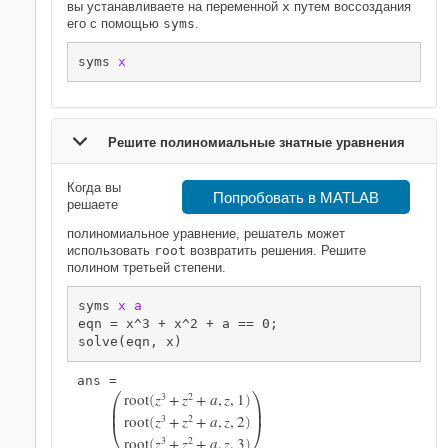
вы устанавливаете на переменной
x
путем воссоздания
его с помощью
syms
.
syms 
x
Решите полиномиальные знатные уравнения
Когда вы
Попробовать в MATLAB
решаете
полиномиальное уравнение, решатель может
использовать
root
возвратить решения. Решите
полином третьей степени.
syms 
x
a
eqn = x^3 + x^2 + a == 0;

solve(eqn, x)


root
z
3
+
z
2
+
a
,
z
,
1
(
)


root
z
3
+
z
2
+
a
,
z
,
2


(
)
root
z
3
+
z
2
+
a
,
z
,
3
(
)