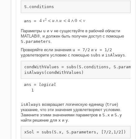
S.conditions
4
v
2
<
u
∧
u
<
4
∧
0
<
v
ans = 
Параметры
u
и
v
не существуйте в рабочей области
MATLAB®, и должен быть получен доступ с помощью
S.parameters
.
Проверяйте если значения
u = 7/2
и
v = 1/2
удовлетворите условию с помощью
subs
и
isAlways
.
condWithValues = subs(S.conditions, S.parameter
isAlways(condWithValues)
ans = 
logical
   1

isAlways
возвращает логическую единицу (
true
)
указание, что эти значения удовлетворяют условию.
Замените этими значениями параметров в
S.x
и
S.y
найти решение для
x
и
y
.
xSol = subs(S.x, S.parameters, [7/2,1/2])