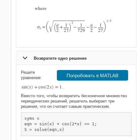
where
G
(
)
1
3
/
(
)
2
a
1
1
a
1
σ
=
+
−
−
−
1
2
27
729
2
27
Возвратите одно решение
Решите
Попробовать в MATLAB
уравнение
sin
x
+
cos
2
x
=
1
(
)
(
)
.
Вместо того, чтобы возвратить бесконечное множество
периодических решений, решатель выбирает три
решения, что он считает самым практическим.
syms 
x
eqn = sin(x) + cos(2*x) == 1;

S = solve(eqn,x)