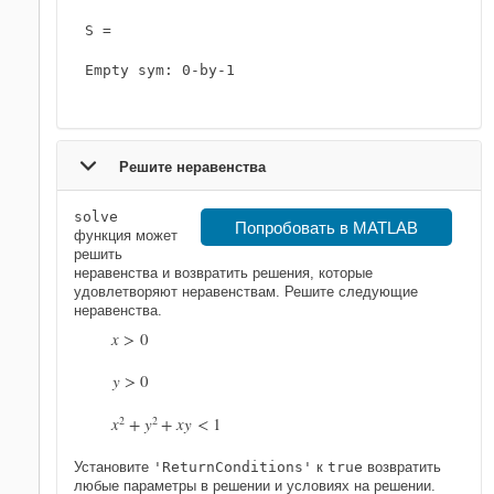
S =

Empty sym: 0-by-1

Решите неравенства
solve
Попробовать в MATLAB
функция может
решить
неравенства и возвратить решения, которые
удовлетворяют неравенствам. Решите следующие
неравенства.
x
>
0
y
>
0
x
2
+
y
2
+
x
y
<
1
Установите
'ReturnConditions'
к
true
возвратить
любые параметры в решении и условиях на решении.