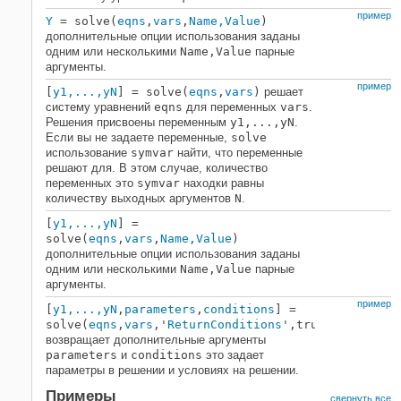
пример
Y
= solve(
eqns
,
vars
,
Name,Value
)
дополнительные опции использования заданы
одним или несколькими
Name,Value
парные
аргументы.
пример
[
y1,...,yN
] = solve(
eqns
,
vars
)
решает
систему уравнений
eqns
для переменных
vars
.
Решения присвоены переменным
y1,...,yN
.
Если вы не задаете переменные,
solve
использование
symvar
найти, что переменные
решают для. В этом случае, количество
переменных это
symvar
находки равны
количеству выходных аргументов
N
.
[
y1,...,yN
] =
solve(
eqns
,
vars
,
Name,Value
)
дополнительные опции использования заданы
одним или несколькими
Name,Value
парные
аргументы.
пример
[
y1,...,yN
,
parameters
,
conditions
] =
solve(
eqns
,
vars
,'
ReturnConditions
',true)
возвращает дополнительные аргументы
parameters
и
conditions
это задает
параметры в решении и условиях на решении.
Примеры
свернуть все