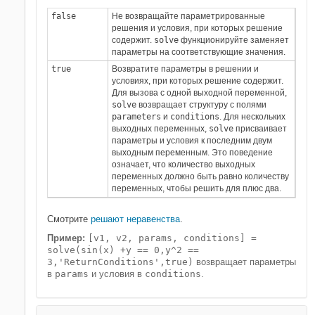
false
Не возвращайте параметрированные
решения и условия, при которых решение
содержит.
solve
функционируйте заменяет
параметры на соответствующие значения.
true
Возвратите параметры в решении и
условиях, при которых решение содержит.
Для вызова с одной выходной переменной,
solve
возвращает структуру с полями
parameters
и
conditions
. Для нескольких
выходных переменных,
solve
присваивает
параметры и условия к последним двум
выходным переменным. Это поведение
означает, что количество выходных
переменных должно быть равно количеству
переменных, чтобы решить для плюс два.
Смотрите
решают неравенства
.
Пример:
[v1, v2, params, conditions] =
solve(sin(x) +y == 0,y^2 ==
3,'ReturnConditions',true)
возвращает параметры
в
params
и условия в
conditions
.