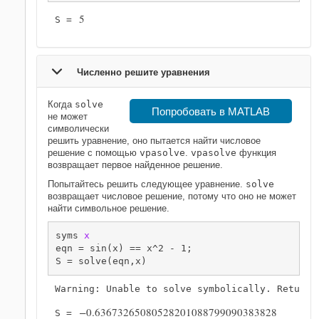
5
S = 
Численно решите уравнения
Когда
solve
Попробовать в MATLAB
не может
символически
решить уравнение, оно пытается найти числовое
решение с помощью
vpasolve
.
vpasolve
функция
возвращает первое найденное решение.
Попытайтесь решить следующее уравнение.
solve
возвращает числовое решение, потому что оно не может
найти символьное решение.
syms 
x
eqn = sin(x) == x^2 - 1;

S = solve(eqn,x)
−
0.63673265080528201088799090383828
S = 