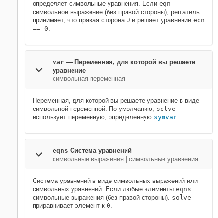
определяет символьные уравнения. Если
eqn
символьное выражение (без правой стороны), решатель
принимает, что правая сторона 0 и решает уравнение
eqn
== 0
.
var
—
Переменная, для которой вы решаете
уравнение
символьная переменная
Переменная, для которой вы решаете уравнение в виде
символьной переменной. По умолчанию,
solve
использует переменную, определенную
symvar
.
eqns
Система уравнений
символьные выражения
|
символьные уравнения
Система уравнений в виде символьных выражений или
символьных уравнений. Если любые элементы
eqns
символьные выражения (без правой стороны),
solve
приравнивает элемент к
0
.