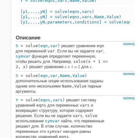
Y = solve(eqns,vars,Name,Value)
[y1,...,yN] = solve(eqns,vars)
[y1,...,yN] = solve(eqns,vars,Name,Value)
[y1,...,yN,parameters,conditions] = solve(eqns,
Описание
пример
S
= solve(
eqn
,
var
)
решает уравнение
eqn
для переменной
var
. Если вы не задаете
var
,
symvar
функция определяет переменную,
чтобы решить для. Например,
solve(x + 1 ==
x
+ 1 = 2
x
2, x)
решает уравнение
для
.
пример
S
= solve(
eqn
,
var
,
Name,Value
)
дополнительные опции использования заданы
одним или несколькими
Name,Value
парные
аргументы.
пример
Y
= solve(
eqns
,
vars
)
решает систему
уравнений
eqns
для переменных
vars
и
возвращает структуру, которая содержит
решения. Если вы не задаете
vars
,
solve
использование
symvar
найти, что переменные
решают для. В этом случае, количество
переменных это
symvar
находки равны
количеству уравнений
eqns
.