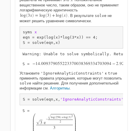
вещественное число, таким образом, оно не применяет
логарифмическую идентичность
log
3
x
=
log
3
+
log
x
(
)
(
)
(
)
. В результате
solve
не
может решить уравнение символически.
syms 
x
eqn = exp(log(x)*log(3*x)) == 4;

S = solve(eqn,x)
−
14.009379055223370038369334703094
−
2.9255
S = 
Установите
'IgnoreAnalyticConstraints'
к
true
применять правила упрощения, которые могут позволить
solve
найти решение. Для получения дополнительной
информации см.
Алгоритмы
.
S = solve(eqn,x,
'IgnoreAnalyticConstraints'
,tr


G
2
log
256
+
log
3
(
)
(
)
−


3
e
2
G




3