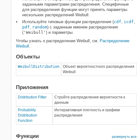
Обобщенное распределение
заданными параметрами распределения. Специфичные
экстремума
для распределения функции могут принять параметры
нескольких распределений Weibull.
Обобщенное распределение Парето
Используйте типовые функции распределения (
cdf
,
icdf
,
Полунормальное распределение
pdf
,
random
) с заданным именем распределения
Обратное распределение Гаусса
(
'Weibull'
) и параметры.
Ядерное распределение
Чтобы узнать о распределении Weibull, см.
Распределение
Логистическое распределение
Weibull
.
Распределение Loglogistic
Объекты
Логарифмически нормальное
распределение
WeibullDistribution
Объект вероятностного распределения
Weibull
Распределение Loguniform
Распределение Nakagami
Приложения
Нецентральное распределение хи-
квадрат
Distribution Fitter
Стройте распределения вероятности к
Нецентральное распределение F
данным
Нецентральное t Распределение
Probability
Интерактивная плотность и графики
Distribution
распределения
Нормальное распределение
Function
Кусочное линейное распределение
Распределение Релея
Функции
развернуть все
Распределение Rician