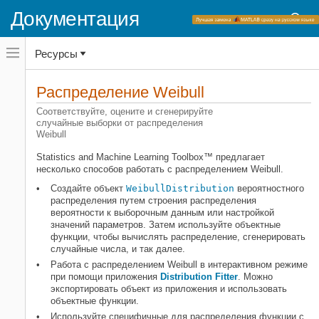
Документация
Переключатель
Ресурсы
навигационного
меню
вне
Домашняя страница документации
холста
Распределение Weibull
Statistics and Machine Learning Toolbox
переключатель
навигационного
Соответствуйте, оцените и сгенерируйте
Вероятностные распределения
меню
случайные выборки от распределения
Непрерывные распределения
вне
Weibull
холста
Категория
Statistics and Machine Learning Toolbox™ предлагает
несколько способов работать с распределением Weibull.
Бета распределение
Создайте объект
WeibullDistribution
вероятностного
Распределение Бирнбаума-
распределения
путем строения распределения
Сондерса
вероятности к выборочным данным или настройкой
Подпилите распределение типа XII
значений параметров. Затем используйте объектные
функции, чтобы вычислять распределение, сгенерировать
Распределение хи-квадрат
случайные числа, и так далее.
Экспоненциальное распределение
Работа с распределением Weibull в интерактивном режиме
Распределение экстремума
при помощи приложения
Distribution Fitter
. Можно
экспортировать объект из приложения и использовать
F распределение
объектные функции.
Гамма распределение
Используйте специфичные для распределения функции с