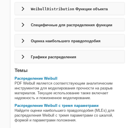
Устойчивое распределение
WeibullDistribution
Функции объекта
T Распределение студента
t Распределение Шкалы
Местоположения
Специфичные для распределения функции
Треугольное распределение
(Непрерывное) равномерное
Оценка наибольшего правдоподобия
распределение
Распределение Weibull
Графики распределения
Темы
Распределение Weibull
PDF Weibull является соответствующим аналитическим
инструментом для моделирования прочности на разрыв
материалов. Текущее использование также включает
надежность и пожизненное моделирование.
Распределение Weibull с тремя параметрами
Найдите оценки наибольшего правдоподобия (MLEs) для
распределения Weibull с тремя параметрами со шкалой,
формой и параметрами положения.