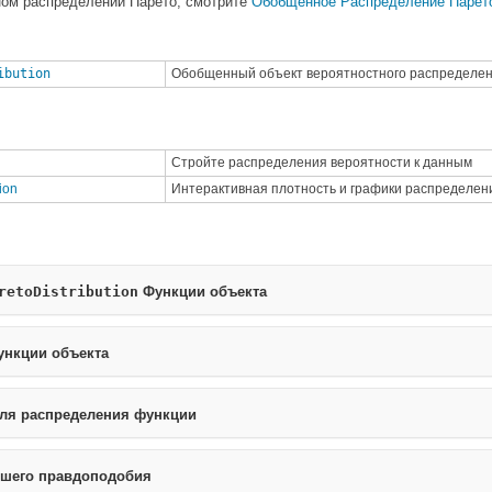
ном распределении Парето, смотрите
Обобщенное Распределение Парет
ibution
Обобщенный объект вероятностного распределе
Стройте распределения вероятности к данным
tion
Интерактивная плотность и графики распределен
retoDistribution
Функции объекта
нкции объекта
ля распределения функции
ьшего правдоподобия