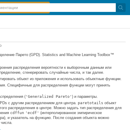
о
ление Парето (GPD). Statistics and Machine Learning Toolbox™
роения распределения вероятности к выборочным данным или
пределение, сгенерировать случайные числа, и так далее.
ртировать объект из приложения и использовать объектные функции.
ия. Специфичные для распределения функции могут принять
аспределения (
'Generalized Pareto'
) и параметры.
PDs с другим распределением для центра.
paretotails
объект
угого распределения в центре. Можно задать тип распределения для
ачения
cdffun
'ecdf'
(интерполированное эмпирическое
ра), и указатель на функцию. После создания объекта можно
 числа.