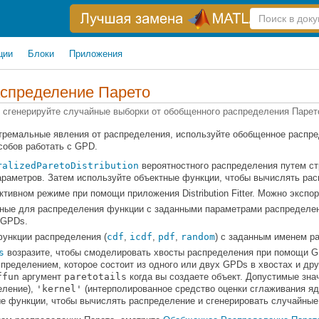
Справка
по
поиску
ции
Блоки
Приложения
спределение Парето
и сгенерируйте случайные выборки от обобщенного распределения Парет
ремальные явления от распределения, используйте обобщенное распреде
собов работать с GPD.
ralizedParetoDistribution
вероятностного распределения
путем ст
араметров. Затем используйте объектные функции, чтобы вычислять рас
ктивном режиме при помощи приложения Distribution Fitter. Можно экспо
ные для распределения функции с заданными параметрами распределен
 GPDs.
функции распределения (
cdf
,
icdf
,
pdf
,
random
) с заданным именем р
s
возразите, чтобы смоделировать хвосты распределения при помощи G
пределением, которое состоит из одного или двух GPDs в хвостах и др
ffun
аргумент
paretotails
когда вы создаете объект. Допустимые зн
еление),
'kernel'
(интерполированное средство оценки сглаживания яд
е функции, чтобы вычислять распределение и сгенерировать случайные