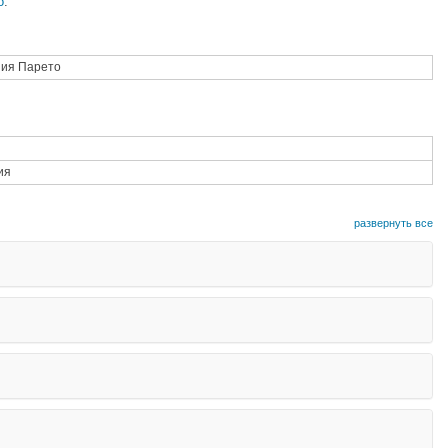
о
.
ния Парето
ия
развернуть все