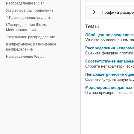
Распределение Rician
Устойчивое распределение
Графики распре
T Распределение студента
t Распределение Шкалы
Темы
Местоположения
Обобщенное распределе
Треугольное распределение
Узнайте об обобщенном р
(Непрерывное) равномерное
Распределения непараме
распределение
Оцените функцию плотнос
Распределение Weibull
Соответствуйте непарам
Стройте непараметрическо
Непараметрические оцен
Оцените кумулятивную фу
Моделирование данных 
В этом примере показано,