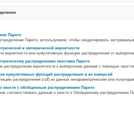
деления
ние Парето
аспределении Парето, используемом, чтобы смоделировать экстремальн
трической и эмпирической вероятности
ти вероятности или кумулятивную функцию распределения от выборочн
етрическому распределению хвостами Парето
е распределение вероятности к выборочным данным с помощью хвостов 
ки кумулятивных функций распределения и их инверсий
нкцию распределения (cdf) из данных непараметрическим или полупара
о хвосте с обобщенным распределением Парето
 как соответствовать данным о хвосте к Обобщенному распределению П