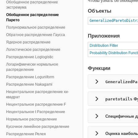
Чтобы узнать об обобщен
Обобщенное распределение
экстремума
Объекты
Обобщенное распределение
Парето
GeneralizedParetoDistr
Полунормальное распределение
Обратное распределение Гаусса
Приложения
Ядерное распределение
Distribution Fitter
Логистическое распределение
Probability Distribution Func
Распределение Loglogistic
Логарифмически нормальное
Функции
распределение
Распределение Loguniform
GeneralizedPa
Распределение Nakagami
Нецентральное распределение хи-
квадрат
paretotails
Фу
Нецентральное распределение F
Нецентральное t Распределение
Специфичные д
Нормальное распределение
Кусочное линейное распределение
Оценка наибол
Распределение Релея