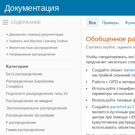
Документация
Переключатель
Все
Примеры
Функ
навигационного
меню
вне
Домашняя страница документации
холста
Обобщенное ра
Statistics and Machine Learning Toolbox
переключатель
навигационного
Соответствуйте, оцените 
Вероятностные распределения
меню
Непрерывные распределения
вне
Чтобы смоделировать экст
холста
предлагает несколько спо
Категория
Создайте объект
Gene
Бета распределение
настройкой значений п
Распределение Бирнбаума-
Работа с GPD в интера
Сондерса
Используйте специфич
параметры нескольких
Подпилите распределение типа XII
Используйте типовые 
Распределение хи-квадрат
Создайте
paretotail
Экспоненциальное распределение
является кусочным рас
Распределение экстремума
центра при помощи
cd
кумулятивное распред
F распределение
использовать объектны
Гамма распределение