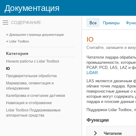
Документация
Переключатель
Все
Примеры
Функ
навигационного
меню
вне
Домашняя страница документации
холста
IO
Lidar Toolbox
переключатель
навигационного
Считайте, запишите и виз
меню
Категория
вне
Читатели лидара обрабат
холста
Начало работы с Lidar Toolbox
промышленности, которые 
PCAP, PCD, LAS, LAZ и фо
IO
LiDAR
.
Предварительная обработка
LAS является двоичным ф
Маркировка, сегментация и
облаке точек лидара. Кро
обнаружение
поверхностные данные о к
Калибровка и cочетание датчиков
которые могут содержать 
лидара и плоские данные 
Навигация и отображение
Поддержки Lidar Toolbox,
Lidar Toolbox Поддерживаемые
аппаратные средства
Функции
Читатели