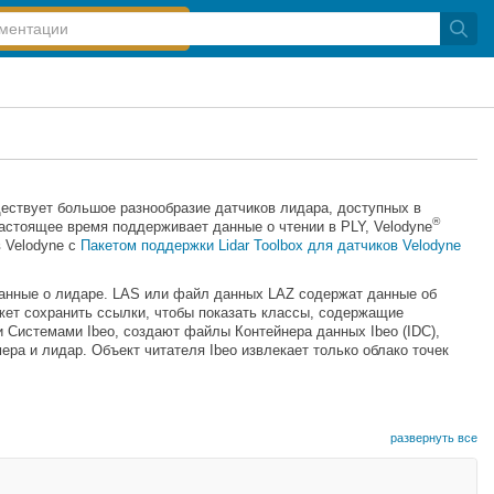
ествует большое разнообразие датчиков лидара, доступных в
®
астоящее время поддерживает данные о чтении в PLY, Velodyne
 Velodyne с
Пакетом поддержки Lidar Toolbox для датчиков Velodyne
анные о лидаре. LAS или файл данных LAZ содержат данные об
ожет сохранить ссылки, чтобы показать классы, содержащие
 Системами Ibeo, создают файлы Контейнера данных Ibeo (IDC),
ра и лидар. Объект читателя Ibeo извлекает только облако точек
развернуть все