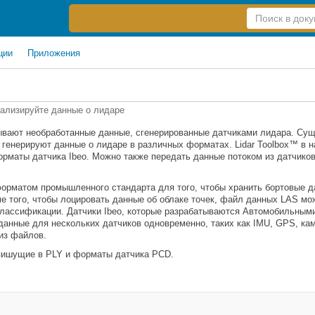
Справка
по
поиску
ции
Приложения
уализируйте данные о лидаре
ывают необработанные данные, сгенерированные датчиками лидара. Сущ
генерируют данные о лидаре в различных форматах. Lidar Toolbox™ в н
рматы датчика Ibeo. Можно также передать данные потоком из датчиков
орматом промышленного стандарта для того, чтобы хранить бортовые д
ме того, чтобы лоцировать данные об облаке точек, файл данных LAS м
лассификации. Датчики Ibeo, которые разрабатываются Автомобильными
данные для нескольких датчиков одновременно, таких как IMU, GPS, каме
из файлов.
 пишущие в PLY и форматы датчика PCD.