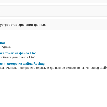
и
 устройство хранения данных
тки
лидара.
аке точек из файла LAZ
r
объект для файла LAZ.
ре и камере из файла Rosbag
как считать и сохранить образы и данные об облаке точек из rosbag фай