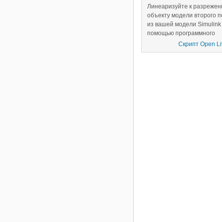
порядка
Линеаризуйте к разрежен
объекту модели второго 
из вашей модели Simulink
помощью программного
обеспечения
Simulink Con
Скрипт Open Liv
Design™
.