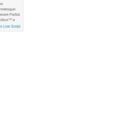
он
с помощью
ния Partial
oolbox™ и
анализ.
 Live Script