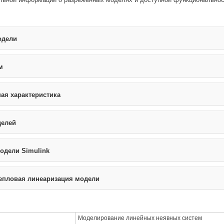
одели
м
ная характеристика
делей
одели Simulink
тепловая линеаризация модели
Моделирование линейных неявных систем