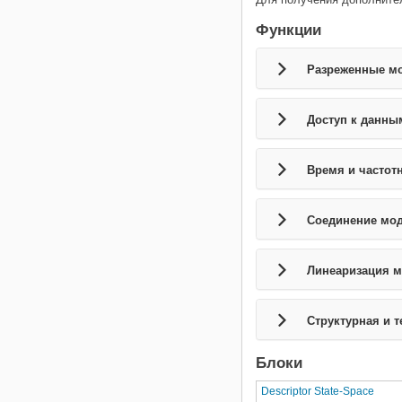
Функции
Разреженные м
Доступ к данны
Время и частот
Соединение мо
Линеаризация м
Структурная и 
Блоки
Descriptor State-Space