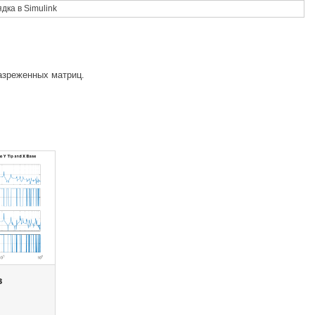
ядка в
Simulink
азреженных матриц.
з