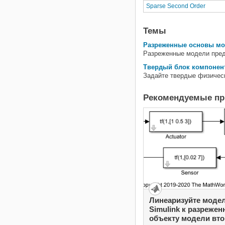
Sparse Second Order
Темы
Разреженные основы мо
Разреженные модели пред
Твердый блок компонен
Задайте твердые физическ
Рекомендуемые п
Линеаризуйте моде
Simulink к разреже
объекту модели вто