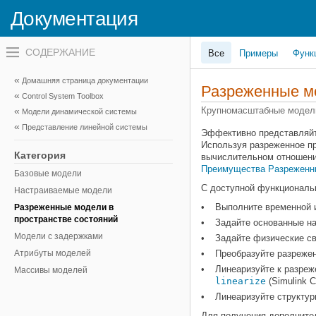
Документация
Переключатель
Все
Примеры
Функ
навигационного
меню
вне
Домашняя страница документации
холста
Разреженные мо
Control System Toolbox
переключатель
навигационного
Крупномасштабные модели
Модели динамической системы
меню
Представление линейной системы
вне
Эффективно представляйт
холста
Используя разреженное п
Категория
вычислительном отношени
Преимущества Разреженн
Базовые модели
С доступной функциональ
Настраиваемые модели
Выполните временной 
Разреженные модели в
пространстве состояний
Задайте основанные н
Модели с задержками
Задайте физические с
Атрибуты моделей
Преобразуйте разреже
Линеаризуйте к разреж
Массивы моделей
linearize
(Simulink C
Линеаризуйте структу
Для получения дополните