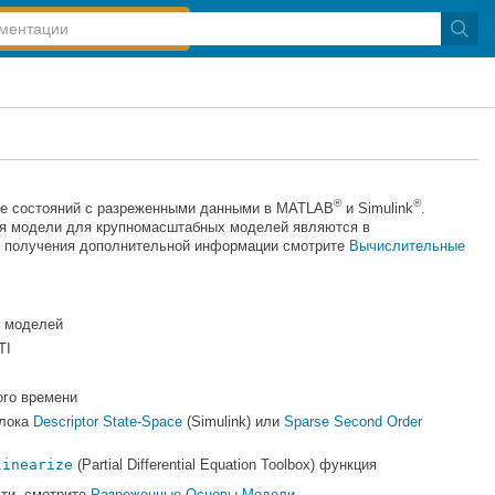
®
®
ве состояний с разреженными данными в MATLAB
и Simulink
.
ия модели для крупномасштабных моделей являются в
ля получения дополнительной информации смотрите
Вычислительные
х моделей
TI
ого времени
блока
Descriptor State-Space
(Simulink) или
Sparse Second Order
linearize
(Partial Differential Equation Toolbox)
функция
ти, смотрите
Разреженные Основы Модели
.