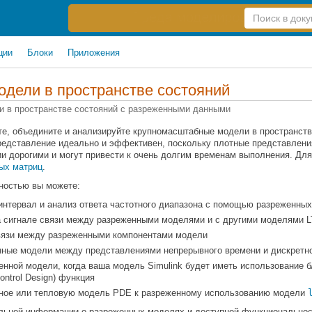
Справка
по
поиску
ции
Блоки
Приложения
дели в пространстве состояний
 в пространстве состояний с разреженными данными
е, объедините и анализируйте крупномасштабные модели в пространст
редставление идеально и эффективен, поскольку плотные представлен
и дорогими и могут привести к очень долгим временам выполнения. Д
ых матриц
.
ностью вы можете:
интервал и анализ ответа частотного диапазона с помощью разреженны
а сигнале связи между разреженными моделями и с другими моделями L
вязи между разреженными компонентами модели
нные модели между представлениями непрерывного времени и дискретн
енной модели, когда ваша модель Simulink будет иметь использование 
ontrol Design)
функция
рное или тепловую модель PDE к разреженному использованию модели
льной информации о разреженных моделях и доступной функциональнос