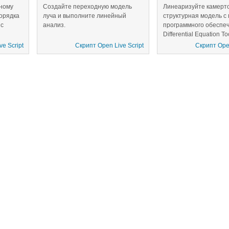
ному
Создайте переходную модель
Линеаризуйте камерт
порядка
луча и выполните линейный
структурная модель 
 с
анализ.
программного обеспече
Differential Equation T
trol
выполните линейный 
e Script
Скрипт Open Live Script
Скрипт Open