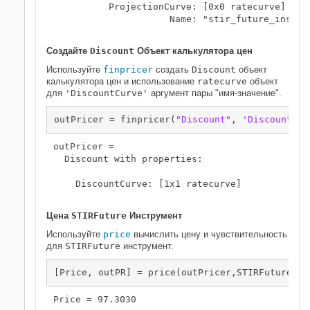
          ProjectionCurve: [0x0 ratecurve]

                     Name: "stir_future_instrum
Создайте
Discount
Объект калькулятора цен
Используйте
finpricer
создать
Discount
объект
калькулятора цен и использование
ratecurve
объект
для
'DiscountCurve'
аргумент пары "имя-значение".
outPricer = finpricer(
"Discount"
, 
'DiscountCur
outPricer = 

  Discount with properties:

    DiscountCurve: [1x1 ratecurve]

Цена
STIRFuture
Инструмент
Используйте
price
вычислить цену и чувствительность
для
STIRFuture
инструмент.
[Price, outPR] = price(outPricer,STIRFuture,[
"