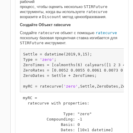
рабочий
процесс, чтобы оценить несколько
STIRFuture
инструменты, когда вы используете
ratecurve
возразите и
Discount
метод ценообразования.
Создайте Объект
ratecurve
Создайте
ratecurve
объект с помощью
ratecurve
поскольку базовая процентная ставка изгибается для
STIRFuture
инструмент.
Settle = datetime(2019,9,15);

Type = 
'zero'
;

ZeroTimes = [calmonths(6) calyears([1 2 3 4 5 7
ZeroRates = [0.0052 0.0055 0.0061 0.0073 0.009
ZeroDates = Settle + ZeroTimes;

myRC = ratecurve(
'zero'
,Settle,ZeroDates,ZeroR
myRC = 

  ratecurve with properties:

                 Type: "zero"

          Compounding: -1

                Basis: 0

                Dates: [10x1 datetime]
