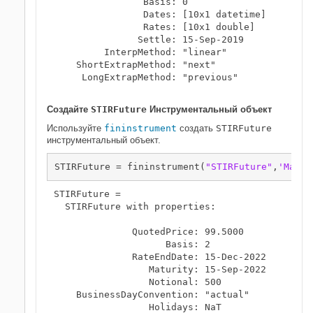
                Basis: 0

                Dates: [10x1 datetime]

                Rates: [10x1 double]

               Settle: 15-Sep-2019

         InterpMethod: "linear"

    ShortExtrapMethod: "next"

     LongExtrapMethod: "previous"

Создайте
STIRFuture
Инструментальный объект
Используйте
fininstrument
создать
STIRFuture
инструментальный объект.
STIRFuture = fininstrument(
"STIRFuture"
,
'Matur
STIRFuture = 

  STIRFuture with properties:

              QuotedPrice: 99.5000

                    Basis: 2

              RateEndDate: 15-Dec-2022

                 Maturity: 15-Sep-2022

                 Notional: 500

    BusinessDayConvention: "actual"

                 Holidays: NaT
