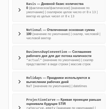
Basis
—
Дневной базис количества
0
(фактическое/фактическое)
(значение по
умолчанию) |
скалярное целое число от
0
к
13
|
вектор из целых чисел от
0
к
13
Notional
—
Отвлеченная основная сумма
100
(значение по умолчанию) |
скаляр, числовой
|
числовой вектор
BusinessDayConvention
—
Соглашение
рабочего дня для дат потока наличности
"actual"
(значение по умолчанию) |
скаляр
представляет в виде строки
|
массив строк
Holidays
—
Праздники используются в
вычислении рабочих дней
NaT
(значение по умолчанию) |
datetimes
ProjectionCurve
—
Кривая проекции раньше
оценивала будущее STIR
ratecurve.empty
(значение по умолчанию) |