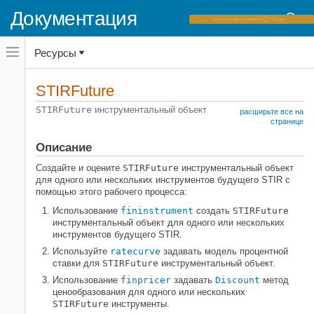
Документация
Переключатель
Ресурсы
навигационного
меню
вне
Домашняя страница документации
холста
STIRFuture
переключатель
Financial Instruments Toolbox
навигационного
STIRFuture
инструментальный объект
расширьте все на
меню
Создайте и анализируйте модели кривой
странице
вне
холста
Описание
Financial Instruments Toolbox
Ценовые инструменты процентной
Создайте и оцените
STIRFuture
инструментальный объект
ставки
для одного или нескольких инструментов будущего STIR с
помощью этого рабочего процесса:
STIRFuture
Использование
fininstrument
создать
STIRFuture
НА ЭТОЙ СТРАНИЦЕ
инструментальный объект для одного или нескольких
Описание
инструментов будущего STIR.
Создание
Используйте
ratecurve
задавать модель процентной
ставки для
STIRFuture
инструментальный объект.
Свойства
Использование
finpricer
задавать
Discount
метод
Функции объекта
ценообразования для одного или нескольких
Примеры
STIRFuture
инструменты.
Больше о