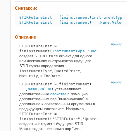
Синтаксис
STIRFutureInst = fininstrument(InstrumentType,'
STIRFutureInst = fininstrument(
,Name,Value)
___
Описание
пример
STIRFutureInst
=
fininstrument(
InstrumentType
,'
QuotedPrice
',quot
создает
STIRFuture
объект для одного
или нескольких инструментов будущего
STIR путем определения
InstrumentType
,
QuotedPrice
,
Maturity
, и
EndDate
.
пример
STIRFutureInst
= fininstrument(
,
Name,Value
)
устанавливает
___
дополнительные
свойства
с помощью
дополнительных пар "имя-значение" в
дополнение к обязательным аргументам в
предыдущем синтаксисе. Например,
STIRFutureInst =
fininstrument("STIRFuture",'QuotedPrice',99.5,'
создает инструмент будущего STIR.
Можно задать несколько пар "имя-