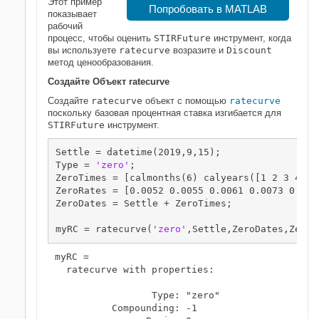
Этот пример
Попробовать в MATLAB
показывает
рабочий
процесс, чтобы оценить
STIRFuture
инструмент, когда
вы используете
ratecurve
возразите и
Discount
метод ценообразования.
Создайте Объект
ratecurve
Создайте
ratecurve
объект с помощью
ratecurve
поскольку базовая процентная ставка изгибается для
STIRFuture
инструмент.
Settle = datetime(2019,9,15);

Type = 
'zero'
;

ZeroTimes = [calmonths(6) calyears([1 2 3 4 5 7
ZeroRates = [0.0052 0.0055 0.0061 0.0073 0.009
ZeroDates = Settle + ZeroTimes;

myRC = ratecurve(
'zero'
,Settle,ZeroDates,ZeroR
myRC = 

  ratecurve with properties:

                 Type: "zero"

          Compounding: -1
