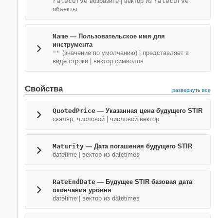
ratecurve
возразите
|
вектор из
ratecurve
объекты
Name
—
Пользовательское имя для
инструмента
""
(значение по умолчанию) |
представляет в
виде строки
|
вектор символов
Свойства
развернуть все
QuotedPrice
—
Указанная цена будущего STIR
скаляр, числовой
|
числовой вектор
Maturity
—
Дата погашения будущего STIR
datetime
|
вектор из datetimes
RateEndDate
—
Будущее STIR базовая дата
окончания уровня
datetime
|
вектор из datetimes