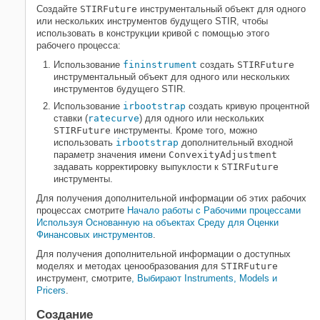
Создайте
STIRFuture
инструментальный объект для одного
Смотрите также
или нескольких инструментов будущего STIR, чтобы
использовать в конструкции кривой с помощью этого
рабочего процесса:
Использование
fininstrument
создать
STIRFuture
инструментальный объект для одного или нескольких
инструментов будущего STIR.
Использование
irbootstrap
создать кривую процентной
ставки (
ratecurve
) для одного или нескольких
STIRFuture
инструменты. Кроме того, можно
использовать
irbootstrap
дополнительный входной
параметр значения имени
ConvexityAdjustment
задавать корректировку выпуклости к
STIRFuture
инструменты.
Для получения дополнительной информации об этих рабочих
процессах смотрите
Начало работы с Рабочими процессами
Используя Основанную на объектах Среду для Оценки
Финансовых инструментов
.
Для получения дополнительной информации о доступных
моделях и методах ценообразования для
STIRFuture
инструмент, смотрите
, Выбирают Instruments, Models и
Pricers
.
Создание