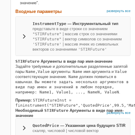
значение".
Входные параметры
развернуть все
InstrumentType
—
Инструментальный тип
представьте в виде строки со значением
"STIRFuture"
|
массив строк со значениями
"STIRFuture"
|
вектор символов со значением
'STIRFuture'
|
массив ячеек из символьных
векторов со значениями
'STIRFuture'
STIRFuture
Аргументы в виде пар имя-значение
Задайте требуемые и дополнительные разделенные запятой
пары
Name,Value
аргументы.
Name
имя аргумента и
Value
соответствующее значение.
Name
должен появиться в
кавычках.
Вы можете задать несколько аргументов в
виде пар имен и значений в любом порядке,
например: Name1, Value1, ..., NameN, ValueN
.
Пример:
STIRFutureInst =
fininstrument("STIRFuture",'QuotedPrice',99.5,'Ma
Необходимый
STIRFuture
Аргументы в виде пар имя-
развернуть все
значение
QuotedPrice
—
Указанная цена будущего STIR
скаляр, числовой
|
числовой вектор