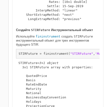
                Rates: [10x1 double]

               Settle: 15-Sep-2019

         InterpMethod: "linear"

    ShortExtrapMethod: "next"

     LongExtrapMethod: "previous"

Создайте
STIRFuture
Инструментальный объект
Используйте
fininstrument
создать
STIRFuture
инструментальный объект для трех инструментов
будущего STIR.
STIRFuture = fininstrument(
"STIRFuture"
,
'Matur
STIRFuture=
3×1 object
  3x1 STIRFuture array with properties:

    QuotedPrice

    Basis

    RateEndDate

    Maturity

    Notional

    BusinessDayConvention

    Holidays

    ProjectionCurve
