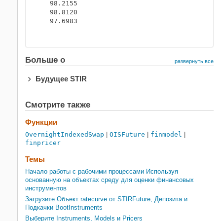
   98.2155

   98.8120

   97.6983

Больше о
развернуть все
Будущее STIR
Смотрите также
Функции
OvernightIndexedSwap
|
OISFuture
|
finmodel
|
finpricer
Темы
Начало работы с рабочими процессами Используя
основанную на объектах среду для оценки финансовых
инструментов
Загрузите Объект ratecurve от STIRFuture, Депозита и
Подкачки BootInstruments
Выберите Instruments, Models и Pricers