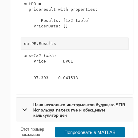
outPR = 

  priceresult with properties:

       Results: [1x2 table]

    PricerData: []

outPR.Results
ans=
1×2 table
    Price       DV01  

    ______    ________

    97.303    0.041513

Цена несколько инструментов будущего STIR
Используя
ratecurve
и обесценьте
калькулятор цен
Этот пример
Попробовать в MATLAB
показывает