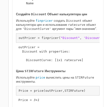
    Name

Создайте
Discount
Объект калькулятора цен
Используйте
finpricer
создать
Discount
объект
калькулятора цен и использование
ratecurve
объект
для
'DiscountCurve'
аргумент пары "имя-значение".
outPricer = finpricer(
"Discount"
, 
'DiscountCur
outPricer = 

  Discount with properties:

    DiscountCurve: [1x1 ratecurve]

Цена
STIRFuture
Инструменты
Используйте
price
вычислить цены на
STIRFuture
инструменты.
Price = price(outPricer,STIRFuture)
Price = 
3×1