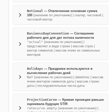
Notional
—
Отвлеченная основная сумма
100
(значение по умолчанию) |
скаляр, числовой
|
числовой вектор
BusinessDayConvention
—
Соглашение
рабочего дня для дат потока наличности
"actual"
(значение по умолчанию) |
представляет в виде строки
|
массив строк
|
вектор символов
|
массив ячеек из символьных
векторов
Holidays
—
Праздники используются в
вычислении рабочих дней
NaT
(значение по умолчанию) |
datetimes
|
массив
ячеек векторов символов даты
|
массив строки
даты
|
последовательные числа даты
ProjectionCurve
—
Кривая проекции раньше
оценивала будущее STIR
ratecurve.empty
(значение по умолчанию) |