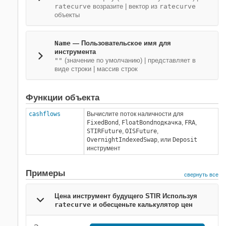
ratecurve
возразите
|
вектор из
ratecurve
объекты
Name
—
Пользовательское имя для
инструмента
""
(значение по умолчанию) |
представляет в
виде строки
|
массив строк
Функции объекта
cashflows
Вычислите поток наличности для
FixedBond
,
FloatBond
подкачка
,
FRA
,
STIRFuture
,
OISFuture
,
OvernightIndexedSwap
, или
Deposit
инструмент
Примеры
свернуть все
Цена инструмент будущего STIR Используя
ratecurve
и обесценьте калькулятор цен