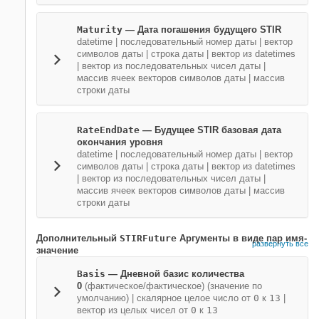
Maturity
—
Дата погашения будущего STIR
datetime
|
последовательный номер даты
|
вектор
символов даты
|
строка даты
|
вектор из datetimes
|
вектор из последовательных чисел даты
|
массив ячеек векторов символов даты
|
массив
строки даты
RateEndDate
—
Будущее STIR базовая дата
окончания уровня
datetime
|
последовательный номер даты
|
вектор
символов даты
|
строка даты
|
вектор из datetimes
|
вектор из последовательных чисел даты
|
массив ячеек векторов символов даты
|
массив
строки даты
Дополнительный
STIRFuture
Аргументы в виде пар имя-
развернуть все
значение
Basis
—
Дневной базис количества
0
(фактическое/фактическое)
(значение по
умолчанию) |
скалярное целое число от
0
к
13
|
вектор из целых чисел от
0
к
13