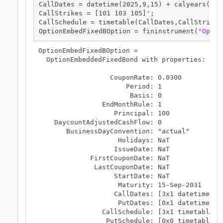
CallDates = datetime(2025,9,15) + calyears([0 1
CallStrikes = [101 103 105]';

CallSchedule = timetable(CallDates,CallStrikes)
OptionEmbedFixedBOption = fininstrument(
"Optio
OptionEmbedFixedBOption = 

  OptionEmbeddedFixedBond with properties:

                  CouponRate: 0.0300

                      Period: 1

                       Basis: 0

                EndMonthRule: 1

                   Principal: 100

    DaycountAdjustedCashFlow: 0

       BusinessDayConvention: "actual"

                    Holidays: NaT

                   IssueDate: NaT

             FirstCouponDate: NaT

              LastCouponDate: NaT

                   StartDate: NaT

                    Maturity: 15-Sep-2031

                   CallDates: [3x1 datetime]

                    PutDates: [0x1 datetime]

                CallSchedule: [3x1 timetable]

                 PutSchedule: [0x0 timetable]
