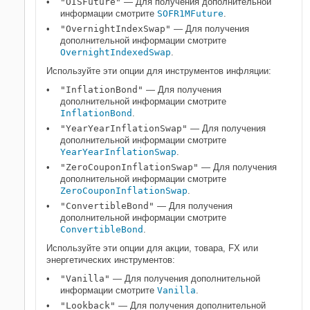
"OISFuture"
— Для получения дополнительной
информации смотрите
SOFR1MFuture
.
"OvernightIndexSwap"
— Для получения
дополнительной информации смотрите
OvernightIndexedSwap
.
Используйте эти опции для инструментов инфляции:
"InflationBond"
— Для получения
дополнительной информации смотрите
InflationBond
.
"YearYearInflationSwap"
— Для получения
дополнительной информации смотрите
YearYearInflationSwap
.
"ZeroCouponInflationSwap"
— Для получения
дополнительной информации смотрите
ZeroCouponInflationSwap
.
"ConvertibleBond"
— Для получения
дополнительной информации смотрите
ConvertibleBond
.
Используйте эти опции для акции, товара, FX или
энергетических инструментов:
"Vanilla"
— Для получения дополнительной
информации смотрите
Vanilla
.
"Lookback"
— Для получения дополнительной