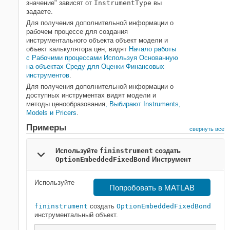
значение" зависят от
InstrumentType
вы
Описание
задаете.
Примеры
Для получения дополнительной информации о
рабочем процессе для создания
Входные параметры
инструментального объекта объект модели и
Выходные аргументы
объект калькулятора цен, видят
Начало работы
Смотрите также
с Рабочими процессами Используя Основанную
на объектах Среду для Оценки Финансовых
инструментов
.
Для получения дополнительной информации о
доступных инструментах видят модели и
методы ценообразования
, Выбирают Instruments,
Models и Pricers
.
Примеры
свернуть все
Используйте
fininstrument
создать
OptionEmbeddedFixedBond
Инструмент
Используйте
Попробовать в MATLAB
fininstrument
создать
OptionEmbeddedFixedBond
инструментальный объект.