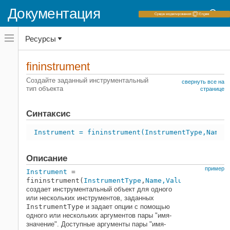
Документация
Переключатель
Ресурсы
навигационного
меню
вне
Домашняя страница документации
холста
fininstrument
переключатель
Financial Instruments Toolbox
навигационного
Создайте заданный инструментальный
свернуть все на
меню
тип объекта
Ценовые инструменты процентной
странице
вне
ставки
холста
Синтаксис
Financial Instruments Toolbox
Инструменты инфляции цен
Instrument = fininstrument(InstrumentType,Name,
Financial Instruments Toolbox
Описание
Ценовая акция, FX, товар или
энергетические инструменты
пример
Instrument
=
fininstrument(
InstrumentType
,
Name,Value
)
создает инструментальный объект для одного
или нескольких инструментов, заданных
fininstrument
InstrumentType
и задает опции с помощью
одного или нескольких аргументов пары "имя-
НА ЭТОЙ СТРАНИЦЕ
значение". Доступные аргументы пары "имя-
Синтаксис