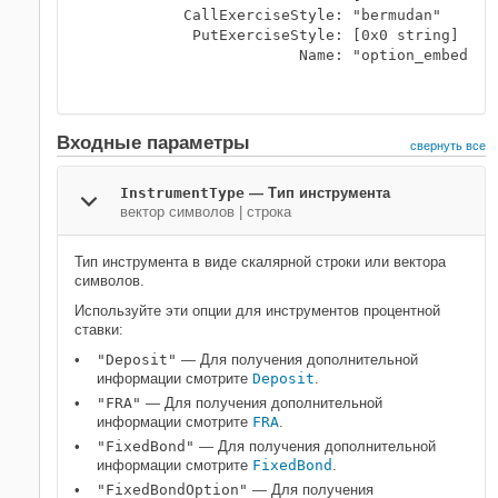
           CallExerciseStyle: "bermudan"

            PutExerciseStyle: [0x0 string]

                        Name: "option_embedded_
Входные параметры
свернуть все
InstrumentType
—
Тип инструмента
вектор символов
|
строка
Тип инструмента в виде скалярной строки или вектора
символов.
Используйте эти опции для инструментов процентной
ставки:
"Deposit"
— Для получения дополнительной
информации смотрите
Deposit
.
"FRA"
— Для получения дополнительной
информации смотрите
FRA
.
"FixedBond"
— Для получения дополнительной
информации смотрите
FixedBond
.
"FixedBondOption"
— Для получения