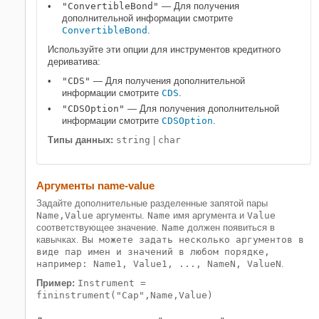
"ConvertibleBond"
— Для получения
дополнительной информации смотрите
ConvertibleBond
.
Используйте эти опции для инструментов кредитного
дериватива:
"CDS"
— Для получения дополнительной
информации смотрите
CDS
.
"CDSOption"
— Для получения дополнительной
информации смотрите
CDSOption
.
Типы данных:
string
|
char
Аргументы name-value
Задайте дополнительные разделенные запятой пары
Name,Value
аргументы.
Name
имя аргумента и
Value
соответствующее значение.
Name
должен появиться в
кавычках.
Вы можете задать несколько аргументов в
виде пар имен и значений в любом порядке,
например: Name1, Value1, ..., NameN, ValueN
.
Пример:
Instrument =
fininstrument("Cap",Name,Value)