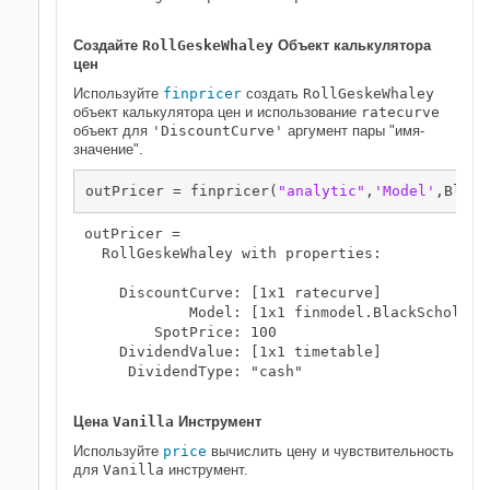
Создайте
RollGeskeWhaley
Объект калькулятора
цен
Используйте
finpricer
создать
RollGeskeWhaley
объект калькулятора цен и использование
ratecurve
объект для
'DiscountCurve'
аргумент пары "имя-
значение".
outPricer = finpricer(
"analytic"
,
'Model'
,Black
outPricer = 

  RollGeskeWhaley with properties:

    DiscountCurve: [1x1 ratecurve]

            Model: [1x1 finmodel.BlackScholes]

        SpotPrice: 100

    DividendValue: [1x1 timetable]

     DividendType: "cash"

Цена
Vanilla
Инструмент
Используйте
price
вычислить цену и чувствительность
для
Vanilla
инструмент.