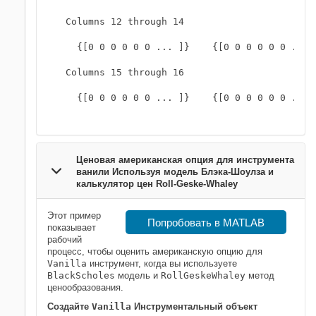
  Columns 12 through 14

    {[0 0 0 0 0 0 ... ]}    {[0 0 0 0 0 0 ... ]
  Columns 15 through 16

    {[0 0 0 0 0 0 ... ]}    {[0 0 0 0 0 0 ... ]
Ценовая американская опция для инструмента
ванили Используя модель Блэка-Шоулза и
калькулятор цен Roll-Geske-Whaley
Этот пример
Попробовать в MATLAB
показывает
рабочий
процесс, чтобы оценить американскую опцию для
Vanilla
инструмент, когда вы используете
BlackScholes
модель и
RollGeskeWhaley
метод
ценообразования.
Создайте
Vanilla
Инструментальный объект