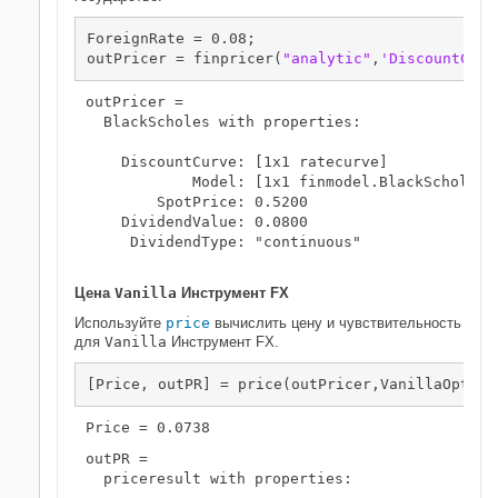
ForeignRate = 0.08;

outPricer = finpricer(
"analytic"
,
'DiscountCurv
outPricer = 

  BlackScholes with properties:

    DiscountCurve: [1x1 ratecurve]

            Model: [1x1 finmodel.BlackScholes]

        SpotPrice: 0.5200

    DividendValue: 0.0800

     DividendType: "continuous"

Цена
Vanilla
Инструмент FX
Используйте
price
вычислить цену и чувствительность
для
Vanilla
Инструмент FX.
[Price, outPR] = price(outPricer,VanillaOpt,[
"
outPR = 

  priceresult with properties:
