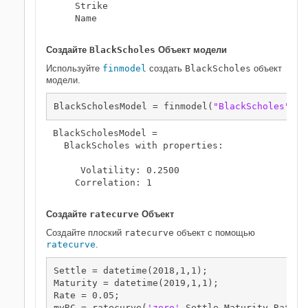
    Strike

    Name

Создайте
BlackScholes
Объект модели
Используйте
finmodel
создать
BlackScholes
объект
модели.
BlackScholesModel = finmodel(
"BlackScholes"
,
'V
BlackScholesModel = 

  BlackScholes with properties:

     Volatility: 0.2500

    Correlation: 1

Создайте
ratecurve
Объект
Создайте плоский
ratecurve
объект с помощью
ratecurve
.
Settle = datetime(2018,1,1);

Maturity = datetime(2019,1,1);

Rate = 0.05;

myRC = ratecurve(
'zero'
,Settle,Maturity,Rate,
'