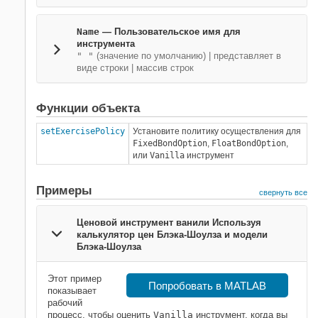
Name
—
Пользовательское имя для
инструмента
" "
(значение по умолчанию) |
представляет в
виде строки
|
массив строк
Функции объекта
setExercisePolicy
Установите политику осуществления для
FixedBondOption
,
FloatBondOption
,
или
Vanilla
инструмент
Примеры
свернуть все
Ценовой инструмент ванили Используя
калькулятор цен Блэка-Шоулза и модели
Блэка-Шоулза
Этот пример
Попробовать в MATLAB
показывает
рабочий
процесс, чтобы оценить
Vanilla
инструмент, когда вы