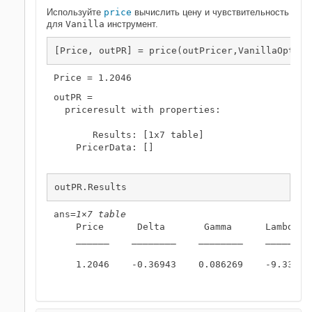
Используйте
price
вычислить цену и чувствительность
для
Vanilla
инструмент.
[Price, outPR] = price(outPricer,VanillaOpt,[
"
outPR = 

  priceresult with properties:

       Results: [1x7 table]

    PricerData: []

outPR.Results
ans=
1×7 table
    Price      Delta       Gamma      Lambda  
    ______    ________    ________    _______ 
    1.2046    -0.36943    0.086269    -9.3396 