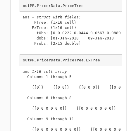
outPR.PricerData.PriceTree
ans = 
struct with fields:
     PTree: {1x16 cell}

    ExTree: {1x16 cell}

      tObs: [0 0.0222 0.0444 0.0667 0.0889 0.1
      dObs: [01-Jan-2018    09-Jan-2018    17-J
     Probs: [2x15 double]

outPR.PricerData.PriceTree.ExTree
ans=
1×16 cell array
  Columns 1 through 5

    {[0]}    {[0 0]}    {[0 0 0]}    {[0 0 0 0]
  Columns 6 through 8

    {[0 0 0 0 0 0]}    {[0 0 0 0 0 0 0]}    {[0
  Columns 9 through 11

    {[0 0 0 0 0 0 0 0 0]}    {[0 0 0 0 0 0 ... 