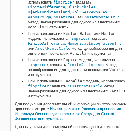
использовать
finpricer
задавать
FiniteDifference
,
BlackScholes
,
BjerksundStensland
,
RollGeskeWhaley
,
VannaVolga
,
AssetTree
, или
AssetMonteCarlo
метод ценообразования для одного или нескольких
Vanilla
инструменты.
При использовании
Heston
,
Bates
, или
Merton
модель, использовать
finpricer
задавать
FiniteDifference
,
NumericalIntegration
fft
,
или
AssetMonteCarlo
метод ценообразования для
одного или нескольких
Vanilla
инструменты.
При использовании
Dupire
модель, использовать
finpricer
задавать
FiniteDifference
метод
ценообразования для одного или нескольких
Vanilla
инструменты.
При использовании
Bachelier
модель, использовать
finpricer
задавать
AssetMonteCarlo
метод
ценообразования для одного или нескольких
Vanilla
инструменты.
Для получения дополнительной информации об этом рабочем
процессе смотрите
Начало работы с Рабочими процессами
Используя Основанную на объектах Среду для Оценки
Финансовых инструментов
.
Для получения дополнительной информации о доступных