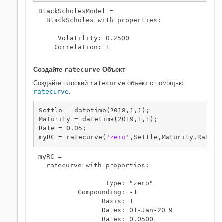
BlackScholesModel = 

  BlackScholes with properties:

     Volatility: 0.2500

    Correlation: 1

Создайте
ratecurve
Объект
Создайте плоский
ratecurve
объект с помощью
ratecurve
.
Settle = datetime(2018,1,1);

Maturity = datetime(2019,1,1);

Rate = 0.05;

myRC = ratecurve(
'zero'
,Settle,Maturity,Rate,
'
myRC = 

  ratecurve with properties:

                 Type: "zero"

          Compounding: -1

                Basis: 1

                Dates: 01-Jan-2019

                Rates: 0.0500
