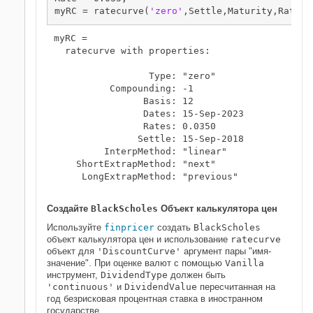
myRC = ratecurve(
'zero'
,Settle,Maturity,Rate,
'
myRC = 

  ratecurve with properties:

                 Type: "zero"

          Compounding: -1

                Basis: 12

                Dates: 15-Sep-2023

                Rates: 0.0350

               Settle: 15-Sep-2018

         InterpMethod: "linear"

    ShortExtrapMethod: "next"

     LongExtrapMethod: "previous"

Создайте
BlackScholes
Объект калькулятора цен
Используйте
finpricer
создать
BlackScholes
объект калькулятора цен и использование
ratecurve
объект для
'DiscountCurve'
аргумент пары "имя-
значение". При оценке валют с помощью
Vanilla
инструмент,
DividendType
должен быть
'continuous'
и
DividendValue
пересчитанная на
год безрисковая процентная ставка в иностранном
государстве.