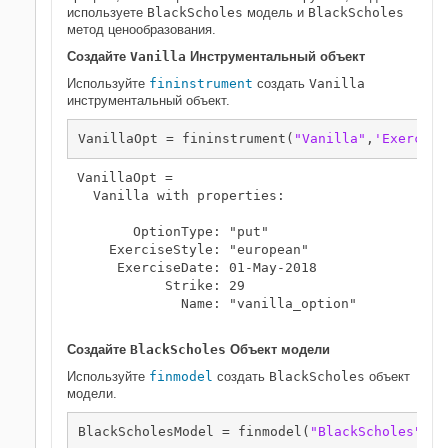
используете
BlackScholes
модель и
BlackScholes
метод ценообразования.
Создайте
Vanilla
Инструментальный объект
Используйте
fininstrument
создать
Vanilla
инструментальный объект.
VanillaOpt = fininstrument(
"Vanilla"
,
'Exercise
VanillaOpt = 

  Vanilla with properties:

       OptionType: "put"

    ExerciseStyle: "european"

     ExerciseDate: 01-May-2018

           Strike: 29

             Name: "vanilla_option"

Создайте
BlackScholes
Объект модели
Используйте
finmodel
создать
BlackScholes
объект
модели.
BlackScholesModel = finmodel(
"BlackScholes"
,
'V