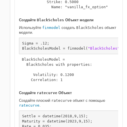
           Strike: 0.5000

             Name: "vanilla_fx_option"

Создайте
BlackScholes
Объект модели
Используйте
finmodel
создать
BlackScholes
объект
модели.
Sigma = .12;

BlackScholesModel = finmodel(
"BlackScholes"
,
"V
BlackScholesModel = 

  BlackScholes with properties:

     Volatility: 0.1200

    Correlation: 1

Создайте
ratecurve
Объект
Создайте плоский
ratecurve
объект с помощью
ratecurve
.
Settle = datetime(2018,9,15);

Maturity = datetime(2023,9,15);

Rate = 0.035;
