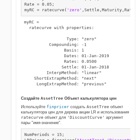
Rate = 0.05;

myRC = ratecurve(
'zero'
,Settle,Maturity,Rate,
'
myRC = 

  ratecurve with properties:

                 Type: "zero"

          Compounding: -1

                Basis: 1

                Dates: 01-Jan-2019

                Rates: 0.0500

               Settle: 01-Jan-2018

         InterpMethod: "linear"

    ShortExtrapMethod: "next"

     LongExtrapMethod: "previous"

Создайте
AssetTree
Объект калькулятора цен
Используйте
finpricer
создать
AssetTree
объект
калькулятора цен для дерева акции LR и использования
ratecurve
объект для
'DiscountCurve'
аргумент
пары "имя-значение".
NumPeriods = 15;
