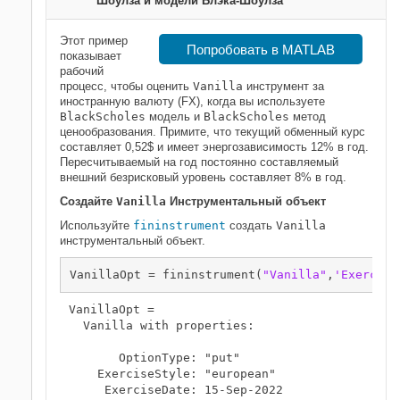
Шоулза и модели Блэка-Шоулза
Этот пример
Попробовать в MATLAB
показывает
рабочий
процесс, чтобы оценить
Vanilla
инструмент за
иностранную валюту (FX), когда вы используете
BlackScholes
модель и
BlackScholes
метод
ценообразования. Примите, что текущий обменный курс
составляет 0,52$ и имеет энергозависимость 12% в год.
Пересчитываемый на год постоянно составляемый
внешний безрисковый уровень составляет 8% в год.
Создайте
Vanilla
Инструментальный объект
Используйте
fininstrument
создать
Vanilla
инструментальный объект.
VanillaOpt = fininstrument(
"Vanilla"
,
'Exercise
VanillaOpt = 

  Vanilla with properties:

       OptionType: "put"

    ExerciseStyle: "european"

     ExerciseDate: 15-Sep-2022
