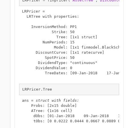
LRPricer = finpricer(
"AssetTree"
,
'DiscountCurv
LRPricer = 

  LRTree with properties:

    InversionMethod: PP1

             Strike: 50

               Tree: [1x1 struct]

         NumPeriods: 15

              Model: [1x1 finmodel.BlackScholes
      DiscountCurve: [1x1 ratecurve]

          SpotPrice: 50

       DividendType: "continuous"

      DividendValue: 0

          TreeDates: [09-Jan-2018    17-Jan-20
LRPricer.Tree
ans = 
struct with fields:
    Probs: [2x15 double]

    ATree: {1x16 cell}

     dObs: [01-Jan-2018    09-Jan-2018    17-Ja
     tObs: [0 0.0222 0.0444 0.0667 0.0889 0.11