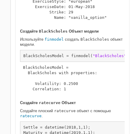
    ExerciseStyle: "european"

     ExerciseDate: 01-May-2018

           Strike: 29

             Name: "vanilla_option"

Создайте
BlackScholes
Объект модели
Используйте
finmodel
создать
BlackScholes
объект
модели.
BlackScholesModel = finmodel(
"BlackScholes"
,
'V
BlackScholesModel = 

  BlackScholes with properties:

     Volatility: 0.2500

    Correlation: 1

Создайте
ratecurve
Объект
Создайте плоский
ratecurve
объект с помощью
ratecurve
.
Settle = datetime(2018,1,1);

Maturity = datetime(2019,1,1);
