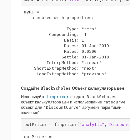
myRC = 

  ratecurve with properties:

                 Type: "zero"

          Compounding: -1

                Basis: 1

                Dates: 01-Jan-2019

                Rates: 0.0500

               Settle: 01-Jan-2018

         InterpMethod: "linear"

    ShortExtrapMethod: "next"

     LongExtrapMethod: "previous"

Создайте
BlackScholes
Объект калькулятора цен
Используйте
finpricer
создать
BlackScholes
объект калькулятора цен и использование
ratecurve
объект для
'DiscountCurve'
аргумент пары "имя-
значение".
outPricer = finpricer(
"analytic"
,
'DiscountCurv
outPricer = 
