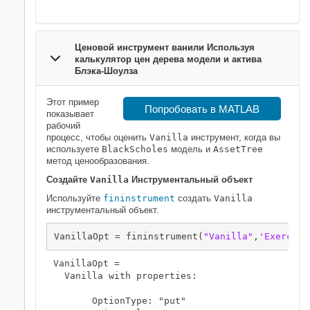
Ценовой инструмент ванили Используя
калькулятор цен дерева модели и актива
Блэка-Шоулза
Этот пример
Попробовать в MATLAB
показывает
рабочий
процесс, чтобы оценить
Vanilla
инструмент, когда вы
используете
BlackScholes
модель и
AssetTree
метод ценообразования.
Создайте
Vanilla
Инструментальный объект
Используйте
fininstrument
создать
Vanilla
инструментальный объект.
VanillaOpt = fininstrument(
"Vanilla"
,
'Exercise
VanillaOpt = 

  Vanilla with properties:

       OptionType: "put"
