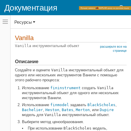
Документация
Переключатель
Ресурсы
навигационного
меню
вне
Домашняя страница документации
холста
Vanilla
переключатель
Financial Instruments Toolbox
навигационного
Vanilla
инструментальный объект
расширьте все на
меню
Ценовая акция, FX, товар или
странице
вне
энергетические инструменты
холста
Описание
Ваниль
Создайте и оцените
Vanilla
инструментальный объект для
НА ЭТОЙ СТРАНИЦЕ
одного или нескольких инструментов Ванили с помощью
Описание
этого рабочего процесса:
Создание
Использование
fininstrument
создать
Vanilla
инструментальный объект для одного или нескольких
Свойства
инструментов Ванили.
Функции объекта
Использование
finmodel
задавать
BlackScholes
,
Примеры
Bachelier
,
Heston
,
Bates
,
Merton
, или
Dupire
Больше о
модель для
Vanilla
инструментальный объект.
Советы
Выберите метод ценообразования.
Смотрите также
При использовании
BlackScholes
модель,