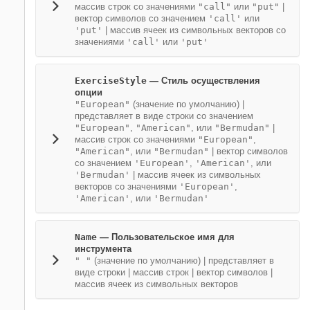
массив строк со значениями
"call"
или
"put"
|
вектор символов со значением
'call'
или
'put'
|
массив ячеек из символьных векторов со
значениями
'call'
или
'put'
ExerciseStyle
—
Стиль осуществления
опции
"European"
(значение по умолчанию) |
представляет в виде строки со значением
"European"
,
"American"
, или
"Bermudan"
|
массив строк со значениями
"European"
,
"American"
, или
"Bermudan"
|
вектор символов
со значением
'European'
,
'American'
, или
'Bermudan'
|
массив ячеек из символьных
векторов со значениями
'European'
,
'American'
, или
'Bermudan'
Name
—
Пользовательское имя для
инструмента
" "
(значение по умолчанию) |
представляет в
виде строки
|
массив строк
|
вектор символов
|
массив ячеек из символьных векторов