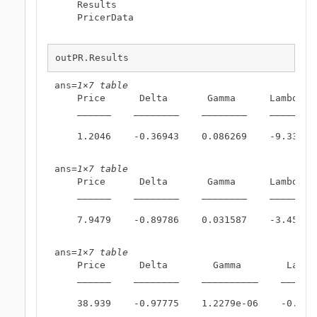
    Results

    PricerData

outPR.Results
ans=
1×7 table
    Price      Delta       Gamma      Lambda  
    ______    ________    ________    _______ 
    1.2046    -0.36943    0.086269    -9.3396 
ans=
1×7 table
    Price      Delta       Gamma      Lambda  
    ______    ________    ________    _______ 
    7.9479    -0.89786    0.031587    -3.4532 
ans=
1×7 table
    Price      Delta        Gamma        Lambd
    ______    ________    __________    ______
    38.939    -0.97775    1.2279e-06    -0.770