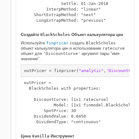
               Settle: 01-Jan-2018

         InterpMethod: "linear"

    ShortExtrapMethod: "next"

     LongExtrapMethod: "previous"

Создайте
BlackScholes
Объект калькулятора цен
Используйте
finpricer
создать
BlackScholes
объект калькулятора цен и использование
ratecurve
объект для
'DiscountCurve'
аргумент пары "имя-
значение".
outPricer = finpricer(
"analytic"
,
'DiscountCurv
outPricer = 

  BlackScholes with properties:

    DiscountCurve: [1x1 ratecurve]

            Model: [1x1 finmodel.BlackScholes]

        SpotPrice: 30

    DividendValue: 0.0450

     DividendType: "continuous"

Цена
Vanilla
Инструмент