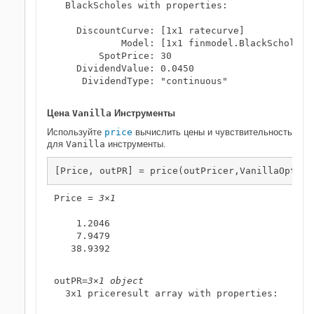
  BlackScholes with properties:

    DiscountCurve: [1x1 ratecurve]

            Model: [1x1 finmodel.BlackScholes]

        SpotPrice: 30

    DividendValue: 0.0450

     DividendType: "continuous"

Цена
Vanilla
Инструменты
Используйте
price
вычислить цены и чувствительность
для
Vanilla
инструменты.
[Price, outPR] = price(outPricer,VanillaOpt,[
"
Price = 
3×1
    1.2046

    7.9479

   38.9392

outPR=
3×1 object
  3x1 priceresult array with properties:
