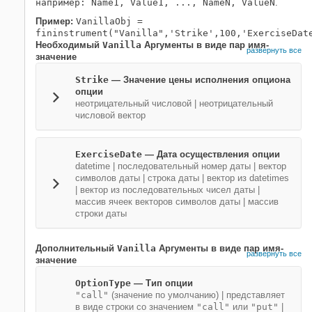
например: Name1, Value1, ..., NameN, ValueN
.
Пример:
VanillaObj =
fininstrument("Vanilla",'Strike',100,'ExerciseDat
Необходимый
Vanilla
Аргументы в виде пар имя-
развернуть все
значение
Strike
—
Значение цены исполнения опциона
опции
неотрицательный числовой
|
неотрицательный
числовой вектор
ExerciseDate
—
Дата осуществления опции
datetime
|
последовательный номер даты
|
вектор
символов даты
|
строка даты
|
вектор из datetimes
|
вектор из последовательных чисел даты
|
массив ячеек векторов символов даты
|
массив
строки даты
Дополнительный
Vanilla
Аргументы в виде пар имя-
развернуть все
значение
OptionType
—
Тип опции
"call"
(значение по умолчанию) |
представляет
в виде строки со значением
"call"
или
"put"
|