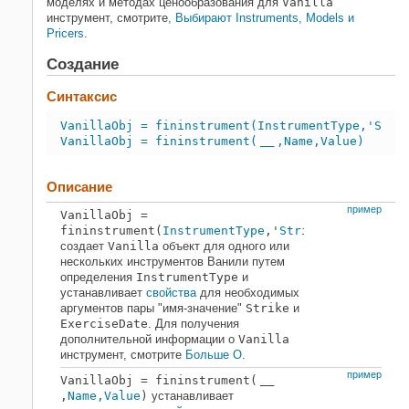
моделях и методах ценообразования для
Vanilla
инструмент, смотрите
, Выбирают Instruments, Models и
Pricers
.
Создание
Синтаксис
VanillaObj = fininstrument(InstrumentType,'Stri
VanillaObj = fininstrument(
,Name,Value)
___
Описание
пример
VanillaObj
=
fininstrument(
InstrumentType
,'
Strike
',strike_va
создает
Vanilla
объект для одного или
нескольких инструментов Ванили путем
определения
InstrumentType
и
устанавливает
свойства
для необходимых
аргументов пары "имя-значение"
Strike
и
ExerciseDate
. Для получения
дополнительной информации о
Vanilla
инструмент, смотрите
Больше О
.
пример
VanillaObj
= fininstrument(
___
,
Name,Value
)
устанавливает