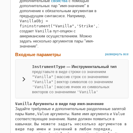
дополнительные
свойства
с помощью
дополнительных пар "имя-значение" в
дополнение к обязательным аргументам в
предыдущем синтаксисе. Например,
VanillaObj =
fininstrument("Vanilla",'Strike',100,'ExerciseD
создает
Vanilla
пут-опцион с
американским осуществлением. Можно
задать несколько аргументов пары "имя-
значение".
Входные параметры
развернуть все
InstrumentType
—
Инструментальный тип
представьте в виде строки со значением
"Vanilla"
|
массив строк со значениями
"Vanilla"
|
вектор символов со значением
'Vanilla'
|
массив ячеек из символьных
векторов со значениями
'Vanilla'
Vanilla
Аргументы в виде пар имя-значение
Задайте требуемые и дополнительные разделенные запятой
пары
Name,Value
аргументы.
Name
имя аргумента и
Value
соответствующее значение.
Name
должен появиться в
кавычках.
Вы можете задать несколько аргументов в
виде пар имен и значений в любом порядке,