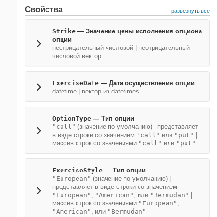
Свойства
развернуть все
Strike
—
Значение цены исполнения опциона
опции
неотрицательный числовой
|
неотрицательный
числовой вектор
ExerciseDate
—
Дата осуществления опции
datetime
|
вектор из datetimes
OptionType
—
Тип опции
"call"
(значение по умолчанию) |
представляет
в виде строки со значением
"call"
или
"put"
|
массив строк со значениями
"call"
или
"put"
ExerciseStyle
—
Тип опции
"European"
(значение по умолчанию) |
представляет в виде строки со значением
"European"
,
"American"
, или
"Bermudan"
|
массив строк со значениями
"European"
,
"American"
, или
"Bermudan"