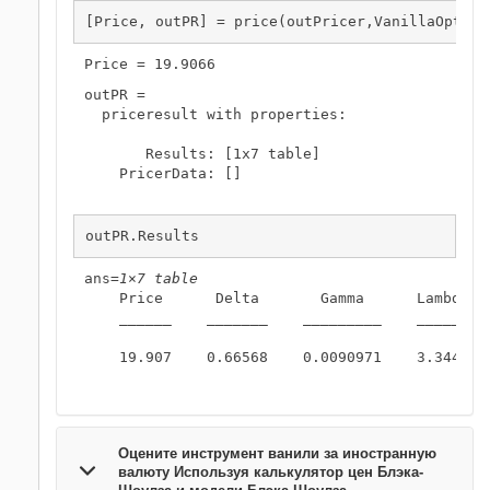
[Price, outPR] = price(outPricer,VanillaOpt,[
"
outPR = 

  priceresult with properties:

       Results: [1x7 table]

    PricerData: []

outPR.Results
ans=
1×7 table
    Price      Delta       Gamma      Lambda  
    ______    _______    _________    ______  
    19.907    0.66568    0.0090971    3.344   
Оцените инструмент ванили за иностранную
валюту Используя калькулятор цен Блэка-