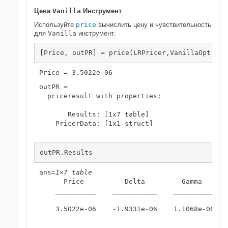
Цена
Vanilla
Инструмент
Используйте
price
вычислить цену и чувствительность
для
Vanilla
инструмент.
[Price, outPR] = price(LRPricer,VanillaOpt,[
"a
outPR = 

  priceresult with properties:

       Results: [1x7 table]

    PricerData: [1x1 struct]

outPR.Results
ans=
1×7 table
      Price          Delta         Gamma      
    __________    ___________    __________   
    3.5022e-06    -1.9331e-06    1.1068e-06   