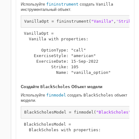
Используйте
fininstrument
создать
Vanilla
инструментальный объект.
VanillaOpt = fininstrument(
"Vanilla"
,
'Strike'
,
VanillaOpt = 

  Vanilla with properties:

       OptionType: "call"

    ExerciseStyle: "american"

     ExerciseDate: 15-Sep-2022

           Strike: 105

             Name: "vanilla_option"

Создайте
BlackScholes
Объект модели
Используйте
finmodel
создать
BlackScholes
объект
модели.
BlackScholesModel = finmodel(
"BlackScholes"
,
"V
BlackScholesModel = 

  BlackScholes with properties:
