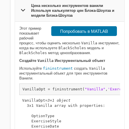
Цена несколько инструментов ванили
Используя калькулятор цен Блэка-Шоулза и
модели Блэка-Шоулза
Этот пример
Попробовать в MATLAB
показывает
рабочий
процесс, чтобы оценить несколько
Vanilla
инструмент,
когда вы используете
BlackScholes
модель и
BlackScholes
метод ценообразования.
Создайте
Vanilla
Инструментальный объект
Используйте
fininstrument
создать
Vanilla
инструментальный объект для трех инструментов
Ванили.
VanillaOpt = fininstrument(
"Vanilla"
,
'Exercise
VanillaOpt=
3×1 object
  3x1 Vanilla array with properties:

    OptionType

    ExerciseStyle

    ExerciseDate
