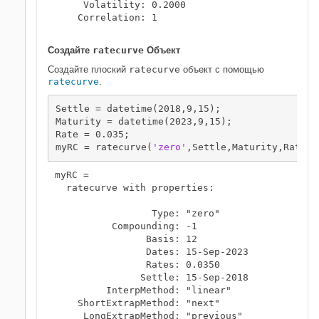
     Volatility: 0.2000

    Correlation: 1

Создайте
ratecurve
Объект
Создайте плоский
ratecurve
объект с помощью
ratecurve
.
Settle = datetime(2018,9,15);

Maturity = datetime(2023,9,15);

Rate = 0.035;

myRC = ratecurve(
'zero'
,Settle,Maturity,Rate,
'
myRC = 

  ratecurve with properties:

                 Type: "zero"

          Compounding: -1

                Basis: 12

                Dates: 15-Sep-2023

                Rates: 0.0350

               Settle: 15-Sep-2018

         InterpMethod: "linear"

    ShortExtrapMethod: "next"

     LongExtrapMethod: "previous"
