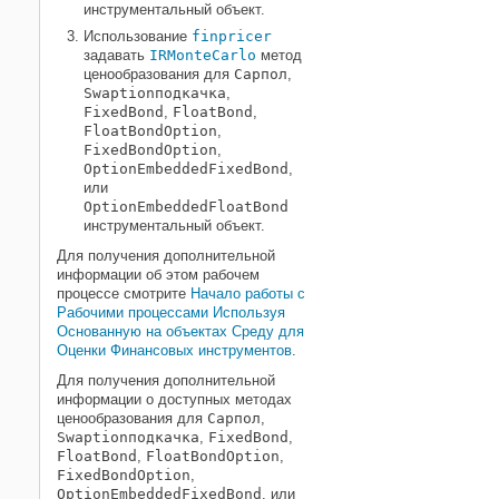
инструментальный объект.
Использование
finpricer
задавать
IRMonteCarlo
метод
ценообразования для
Cap
пол
,
Swaption
подкачка
,
FixedBond
,
FloatBond
,
FloatBondOption
,
FixedBondOption
,
OptionEmbeddedFixedBond
,
или
OptionEmbeddedFloatBond
инструментальный объект.
Для получения дополнительной
информации об этом рабочем
процессе смотрите
Начало работы с
Рабочими процессами Используя
Основанную на объектах Среду для
Оценки Финансовых инструментов
.
Для получения дополнительной
информации о доступных методах
ценообразования для
Cap
пол
,
Swaption
подкачка
,
FixedBond
,
FloatBond
,
FloatBondOption
,
FixedBondOption
,
OptionEmbeddedFixedBond
, или