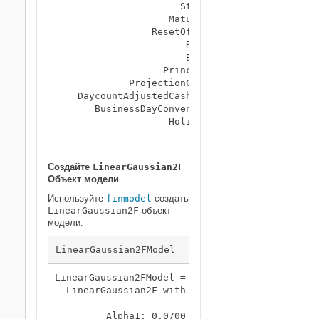
                      Strike: 0.0100

                    Maturity: 15-Sep-2022

                 ResetOffset: 0

                       Reset: 2

                       Basis: 0

                   Principal: 100

             ProjectionCurve: [0x0 ratecurve]

    DaycountAdjustedCashFlow: 0

       BusinessDayConvention: "actual"

                    Holidays: NaT

                        Name: "cap_option"

Создайте
LinearGaussian2F
Объект модели
Используйте
finmodel
создать
LinearGaussian2F
объект
модели.
LinearGaussian2FModel = finmodel(
"LinearGaussi
LinearGaussian2FModel = 

  LinearGaussian2F with properties:

         Alpha1: 0.0700
