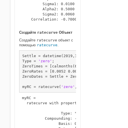
         Sigma1: 0.0100

         Alpha2: 0.5000

         Sigma2: 0.0060

    Correlation: -0.7000

Создайте
ratecurve
Объект
Создайте
ratecurve
объект с
помощью
ratecurve
.
Settle = datetime(2019,1,1);

Type = 
'zero'
;

ZeroTimes = [calmonths(6) calyears([1 2 3 4 5 7
ZeroRates = [0.0052 0.0055 0.0061 0.0073 0.009
ZeroDates = Settle + ZeroTimes;

myRC = ratecurve(
'zero'
,Settle,ZeroDates,ZeroR
myRC = 

  ratecurve with properties:

                 Type: "zero"

          Compounding: -1

                Basis: 0
