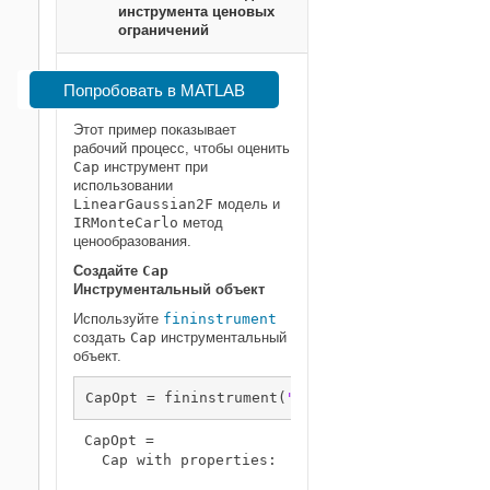
инструмента ценовых
ограничений
Попробовать в MATLAB
Этот пример показывает
рабочий процесс, чтобы оценить
Cap
инструмент при
использовании
LinearGaussian2F
модель и
IRMonteCarlo
метод
ценообразования.
Создайте
Cap
Инструментальный объект
Используйте
fininstrument
создать
Cap
инструментальный
объект.
CapOpt = fininstrument(
"Cap"
,
"Maturity"
,dateti
CapOpt = 

  Cap with properties:
