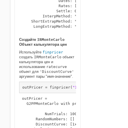
                Dates: [10x1 datetime]

                Rates: [10x1 double]

               Settle: 01-Jan-2019

         InterpMethod: "linear"

    ShortExtrapMethod: "next"

     LongExtrapMethod: "previous"

Создайте
IRMonteCarlo
Объект калькулятора цен
Используйте
finpricer
создать
IRMonteCarlo
объект
калькулятора цен и
использование
ratecurve
объект для
'DiscountCurve'
аргумент пары "имя-значение".
outPricer = finpricer(
"IRMonteCarlo"
,
'Model'
,L
outPricer = 

  G2PPMonteCarlo with properties:

          NumTrials: 1000

      RandomNumbers: []

      DiscountCurve: [1x1 ratecurve]
