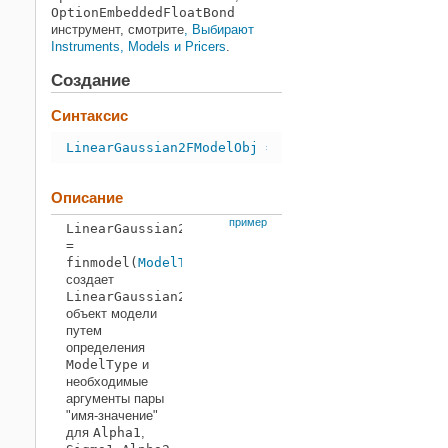
OptionEmbeddedFloatBond
инструмент, смотрите
, Выбирают
Instruments, Models и Pricers
.
Создание
Синтаксис
LinearGaussian2FModelObj = finmodel(ModelType,'
Описание
пример
LinearGaussian2FModelObj
=
finmodel(
ModelType
,'
Alpha1
,'alpha1_value,'
Sigma
создает
LinearGaussian2F
объект модели
путем
определения
ModelType
и
необходимые
аргументы пары
"имя-значение"
для
Alpha1
,