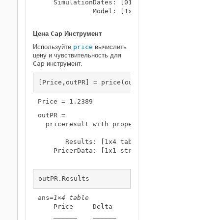
    SimulationDates: [01-Jul-2019    01-Jan-20
              Model: [1x1 finmodel.LinearGaussi
Цена
Cap
Инструмент
Используйте
price
вычислить
цену и чувствительность для
Cap
инструмент.
[Price,outPR] = price(outPricer,CapOpt,[
"all"
]
outPR = 

  priceresult with properties:

       Results: [1x4 table]

    PricerData: [1x1 struct]

outPR.Results
ans=
1×4 table
    Price     Delta     Gamma          Vega    
    ______    ______    _____    ______________