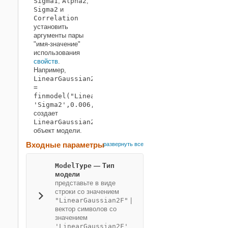
Sigma1
,
Alpha2
,
Sigma2
и
Correlation
установить
аргументы пары
"имя-значение"
использования
свойств
.
Например,
LinearGaussian2FModelObj
=
finmodel("LinearGaussian2F",'Alpha1',0.07,'Sigm
'Sigma2',0.006,'Correlation',-0.7)
создает
LinearGaussian2F
объект модели.
Входные параметры
развернуть все
ModelType
—
Тип
модели
представьте в виде
строки со значением
"LinearGaussian2F"
|
вектор символов со
значением
'LinearGaussian2F'