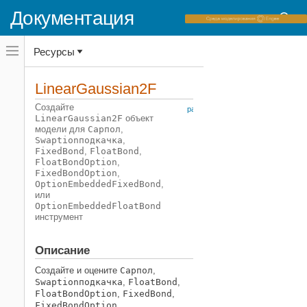
Документация
Переключатель
Ресурсы
навигационного
меню
вне
Домашняя страница документации
холста
LinearGaussian2F
переключатель
Financial Instruments Toolbox
навигационного
Создайте
расширьте все на
меню
LinearGaussian2F
объект
Ценовые инструменты процентной
странице
вне
модели для
Cap
пол
,
ставки
холста
Swaption
подкачка
,
FixedBond
,
FloatBond
,
LinearGaussian2F
FloatBondOption
,
НА ЭТОЙ СТРАНИЦЕ
FixedBondOption
,
OptionEmbeddedFixedBond
,
Описание
или
Создание
OptionEmbeddedFloatBond
инструмент
Свойства
Примеры
Описание
Больше о
Смотрите также
Создайте и оцените
Cap
пол
,
Swaption
подкачка
,
FloatBond
,
FloatBondOption
,
FixedBond
,
FixedBondOption
,