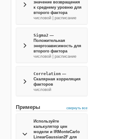
значение возвращения
к среднему уровню для
второго фактора
числовой
|
расписание
Sigma2
—
Положительная
энергозависимость для
второго фактора
числовой
|
расписание
Correlation
—
Скалярная корреляция
факторов
числовой
Примеры
свернуть все
Используйте
калькулятор цен
модели и IRMonteCarlo
LinearGaussian2F для