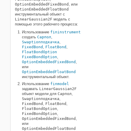
OptionEmbeddedFixedBond
, или
OptionEmbeddedFloatBond
инструментальный объект с
LinearGaussian2F
модель с
помощью этого рабочего процесса:
Использование
fininstrument
создать
Cap
пол
,
Swaption
подкачка
,
FixedBond
,
FloatBond
,
FloatBondOption
FixedBondOption
,
OptionEmbeddedFixedBond
,
или
OptionEmbeddedFloatBond
инструментальный объект.
Использование
finmodel
задавать
LinearGaussian2F
объект модели для
Cap
пол
,
Swaption
подкачка
,
FixedBond
,
FloatBond
,
FloatBondOption
,
FixedBondOption
,
OptionEmbeddedFixedBond
,
или
OptionEmbeddedFloatBond