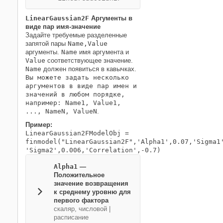
LinearGaussian2F
Аргументы в
виде пар имя-значение
Задайте требуемые разделенные
запятой пары
Name,Value
аргументы.
Name
имя аргумента и
Value
соответствующее значение.
Name
должен появиться в кавычках.
Вы можете задать несколько
аргументов в виде пар имен и
значений в любом порядке,
например: Name1, Value1,
..., NameN, ValueN
.
Пример:
LinearGaussian2FModelObj =
finmodel("LinearGaussian2F",'Alpha1',0.07,'Sigma1
'Sigma2',0.006,'Correlation',-0.7)
Alpha1
—
Положительное
значение возвращения
к среднему уровню для
первого фактора
скаляр, числовой
|
расписание