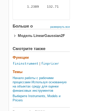
    1.2389    132.71    11038    131.63    -163
Больше о
развернуть все
Модель LinearGaussian2F
Смотрите также
Функции
fininstrument
|
finpricer
Темы
Начало работы с рабочими
процессами Используя основанную
на объектах среду для оценки
финансовых инструментов
Выберите Instruments, Models и
Pricers