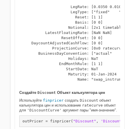
                     LegRate: [0.0350 0.0100]

                     LegType: ["fixed"    "floa
                       Reset: [1 1]

                       Basis: [0 0]

                    Notional: [2x1 timetable]

          LatestFloatingRate: [NaN NaN]

                 ResetOffset: [0 0]

    DaycountAdjustedCashFlow: [0 0]

             ProjectionCurve: [0x0 ratecurve]

       BusinessDayConvention: ["actual"    "act
                    Holidays: NaT

                EndMonthRule: [1 1]

                   StartDate: NaT

                    Maturity: 01-Jan-2024

                        Name: "swap_instrument"
Создайте
Discount
Объект калькулятора цен
Используйте
finpricer
создать
Discount
объект
калькулятора цен и использование
ratecurve
объект
для
'DiscountCurve'
аргумент пары "имя-значение".
outPricer = finpricer(
"Discount"
, 
'DiscountCur