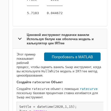
    ______    ________

    5.7183    0.044672

Ценовой инструмент подкачки ванили
Используя белую как оболочка модель и
калькулятор цен IRTree
Этот пример
Попробовать в MATLAB
показывает
рабочий
процесс, чтобы оценить ваниль
Swap
инструмент, когда
вы используете
HullWhite
модель и
IRTree
метод
ценообразования.
Создайте
ratecurve
Объект
Создайте
ratecurve
объект с помощью
ratecurve
поскольку базовая процентная ставка изгибается для
Swap
инструмент.
Settle = datetime(2020,1,15);
