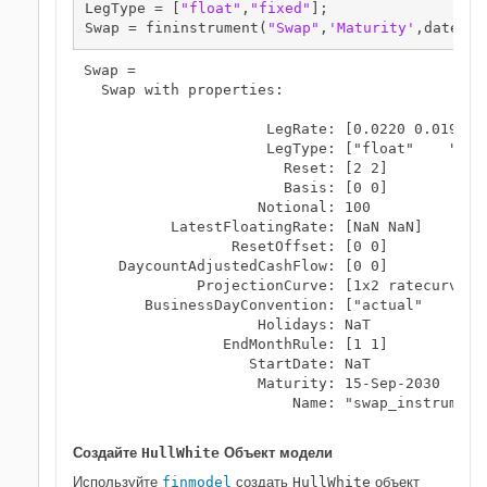
LegType = [
"float"
,
"fixed"
];

Swap = fininstrument(
"Swap"
,
'Maturity'
,datetim
Swap = 

  Swap with properties:

                     LegRate: [0.0220 0.0190]

                     LegType: ["float"    "fixe
                       Reset: [2 2]

                       Basis: [0 0]

                    Notional: 100

          LatestFloatingRate: [NaN NaN]

                 ResetOffset: [0 0]

    DaycountAdjustedCashFlow: [0 0]

             ProjectionCurve: [1x2 ratecurve]

       BusinessDayConvention: ["actual"    "act
                    Holidays: NaT

                EndMonthRule: [1 1]

                   StartDate: NaT

                    Maturity: 15-Sep-2030

                        Name: "swap_instrument"
Создайте
HullWhite
Объект модели
Используйте
finmodel
создать
HullWhite
объект