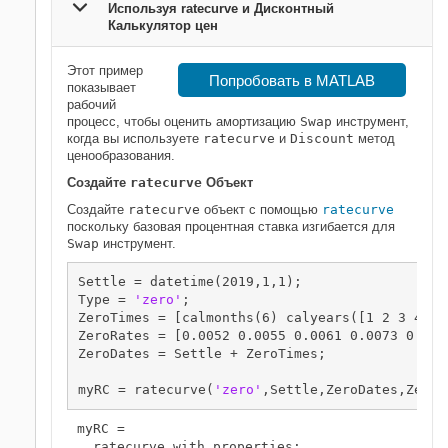
Используя ratecurve и Дисконтный
Калькулятор цен
Этот пример
Попробовать в MATLAB
показывает
рабочий
процесс, чтобы оценить амортизацию
Swap
инструмент,
когда вы используете
ratecurve
и
Discount
метод
ценообразования.
Создайте
ratecurve
Объект
Создайте
ratecurve
объект с помощью
ratecurve
поскольку базовая процентная ставка изгибается для
Swap
инструмент.
Settle = datetime(2019,1,1);

Type = 
'zero'
;

ZeroTimes = [calmonths(6) calyears([1 2 3 4 5 7
ZeroRates = [0.0052 0.0055 0.0061 0.0073 0.009
ZeroDates = Settle + ZeroTimes;

myRC = ratecurve(
'zero'
,Settle,ZeroDates,ZeroR
myRC = 

  ratecurve with properties:
