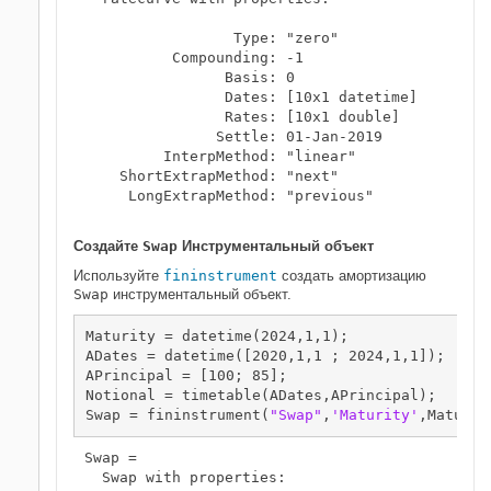
                 Type: "zero"

          Compounding: -1

                Basis: 0

                Dates: [10x1 datetime]

                Rates: [10x1 double]

               Settle: 01-Jan-2019

         InterpMethod: "linear"

    ShortExtrapMethod: "next"

     LongExtrapMethod: "previous"

Создайте
Swap
Инструментальный объект
Используйте
fininstrument
создать амортизацию
Swap
инструментальный объект.
Maturity = datetime(2024,1,1);

ADates = datetime([2020,1,1 ; 2024,1,1]);

APrincipal = [100; 85];

Notional = timetable(ADates,APrincipal);

Swap = fininstrument(
"Swap"
,
'Maturity'
,Maturit
Swap = 

  Swap with properties:
