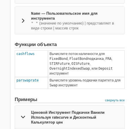
Name
—
Пользовательское имя для
инструмента
" "
(значение по умолчанию) |
представляет в
виде строки
|
массив строк
Функции объекта
cashflows
Вычислите поток наличности для
FixedBond
,
FloatBond
подкачка
,
FRA
,
STIRFuture
,
OISFuture
,
OvernightIndexedSwap
, или
Deposit
инструмент
parswaprate
Вычислите уровень подкачки паритета для
Swap
инструмент
Примеры
свернуть все
Ценовой Инструмент Подкачки Ванили
Используя ratecurve и Дисконтный
Калькулятор цен