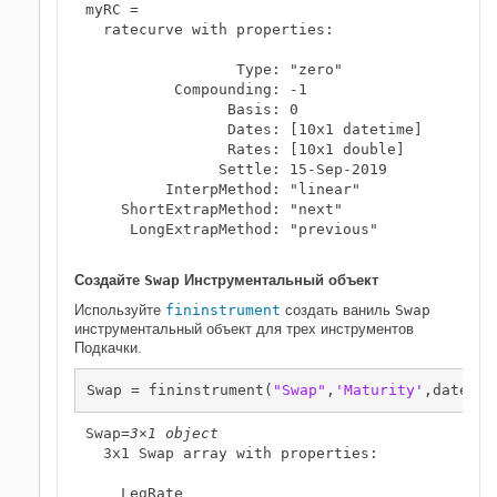
myRC = 

  ratecurve with properties:

                 Type: "zero"

          Compounding: -1

                Basis: 0

                Dates: [10x1 datetime]

                Rates: [10x1 double]

               Settle: 15-Sep-2019

         InterpMethod: "linear"

    ShortExtrapMethod: "next"

     LongExtrapMethod: "previous"

Создайте
Swap
Инструментальный объект
Используйте
fininstrument
создать ваниль
Swap
инструментальный объект для трех инструментов
Подкачки.
Swap = fininstrument(
"Swap"
,
'Maturity'
,datetim
Swap=
3×1 object
  3x1 Swap array with properties:

    LegRate
