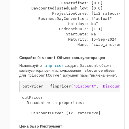
                 ResetOffset: [0 0]

    DaycountAdjustedCashFlow: [0 0]

             ProjectionCurve: [1x2 ratecurve]

       BusinessDayConvention: ["actual"    "act
                    Holidays: NaT

                EndMonthRule: [1 1]

                   StartDate: NaT

                    Maturity: 15-Sep-2024

                        Name: "swap_instrument"
Создайте
Discount
Объект калькулятора цен
Используйте
finpricer
создать
Discount
объект
калькулятора цен и использование
ratecurve
объект
для
'DiscountCurve'
аргумент пары "имя-значение".
outPricer = finpricer(
"Discount"
, 
'DiscountCur
outPricer = 

  Discount with properties:

    DiscountCurve: [1x1 ratecurve]

Цена
Swap
Инструмент