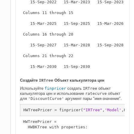
   15-Sep-2022   15-Mar-2023   15-Sep-2023   15
Columns 11 through 15

   15-Mar-2025   15-Sep-2025   15-Mar-2026   15
Columns 16 through 20

   15-Sep-2027   15-Mar-2028   15-Sep-2028   15
Columns 21 through 22

   15-Mar-2030   15-Sep-2030

Создайте
IRTree
Объект калькулятора цен
Используйте
finpricer
создать
IRTree
объект
калькулятора цен и использование
ratecurve
объект
для
'DiscountCurve'
аргумент пары "имя-значение".
HWTreePricer = finpricer(
"IRTree"
,
'Model'
,Hull
HWTreePricer = 

  HWBKTree with properties:
