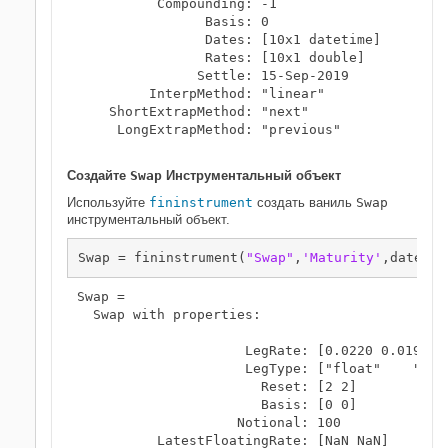
          Compounding: -1

                Basis: 0

                Dates: [10x1 datetime]

                Rates: [10x1 double]

               Settle: 15-Sep-2019

         InterpMethod: "linear"

    ShortExtrapMethod: "next"

     LongExtrapMethod: "previous"

Создайте
Swap
Инструментальный объект
Используйте
fininstrument
создать ваниль
Swap
инструментальный объект.
Swap = fininstrument(
"Swap"
,
'Maturity'
,datetim
Swap = 

  Swap with properties:

                     LegRate: [0.0220 0.0190]

                     LegType: ["float"    "fixe
                       Reset: [2 2]

                       Basis: [0 0]

                    Notional: 100

          LatestFloatingRate: [NaN NaN]
