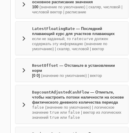
основное расписание значения
100
(значение по умолчанию) |
скаляр, числовой
|
числовой вектор
|
расписание
LatestFloatingRate
—
Последний
плавающий курс для участков плавающих
если не заданный, то
ratecurve
должен
содержать эту информацию
(значение по
умолчанию) |
скаляр, числовой
|
вектор
ResetOffset
—
Отстаньте в установлении
норм
[0 0]
(значение по умолчанию) |
вектор
DaycountAdjustedCashFlow
—
Отметьте,
чтобы настроить потоки наличности на основе
фактического дневного количества периода
false
(значение по умолчанию) |
логическое
значение
true
или
false
|
вектор из логических
значений
true
или
false