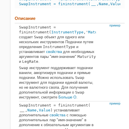
SwapInstrument = fininstrument(
,Name,Value)
___
Описание
пример
SwapInstrument
=
fininstrument(
InstrumentType
,'
Maturity
',maturit
создает
Swap
объект для одного или
нескольких инструментов Подкачки путем
определения
InstrumentType
и
устанавливает
свойства
для необходимых
аргументов пары "имя-значение"
Maturity
и
LegRate
.
Swap
инструмент поддерживает подкачки
ванили, амортизируя подкачки и прямые
подкачки. Можно использовать
Swap
инструмент для подкачки единой валюты,
но не валютного свопа. Для получения
дополнительной информации о
Swap
инструмент, смотрите
Больше О
.
пример
SwapInstrument
= fininstrument(
,
Name,Value
)
устанавливает
___
дополнительные
свойства
с помощью
дополнительных пар "имя-значение" в
дополнение к обязательным аргументам в