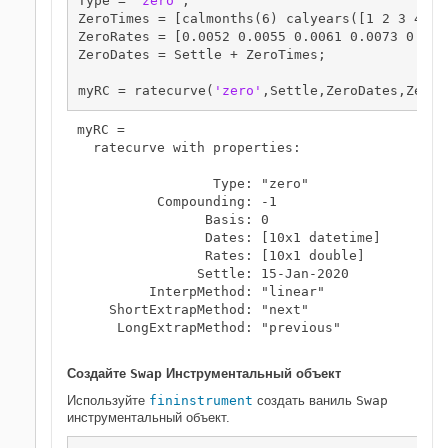
Type = 
'zero'
;

ZeroTimes = [calmonths(6) calyears([1 2 3 4 5 7
ZeroRates = [0.0052 0.0055 0.0061 0.0073 0.009
ZeroDates = Settle + ZeroTimes;

myRC = ratecurve(
'zero'
,Settle,ZeroDates,ZeroR
myRC = 

  ratecurve with properties:

                 Type: "zero"

          Compounding: -1

                Basis: 0

                Dates: [10x1 datetime]

                Rates: [10x1 double]

               Settle: 15-Jan-2020

         InterpMethod: "linear"

    ShortExtrapMethod: "next"

     LongExtrapMethod: "previous"

Создайте
Swap
Инструментальный объект
Используйте
fininstrument
создать ваниль
Swap
инструментальный объект.