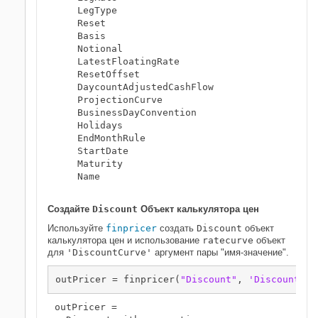
    LegType

    Reset

    Basis

    Notional

    LatestFloatingRate

    ResetOffset

    DaycountAdjustedCashFlow

    ProjectionCurve

    BusinessDayConvention

    Holidays

    EndMonthRule

    StartDate

    Maturity

    Name

Создайте
Discount
Объект калькулятора цен
Используйте
finpricer
создать
Discount
объект
калькулятора цен и использование
ratecurve
объект
для
'DiscountCurve'
аргумент пары "имя-значение".
outPricer = finpricer(
"Discount"
, 
'DiscountCur
outPricer = 
