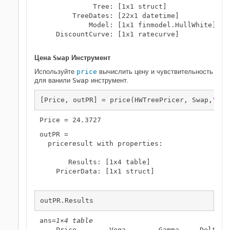
             Tree: [1x1 struct]

        TreeDates: [22x1 datetime]

            Model: [1x1 finmodel.HullWhite]

    DiscountCurve: [1x1 ratecurve]

Цена
Swap
Инструмент
Используйте
price
вычислить цену и чувствительность
для ванили
Swap
инструмент.
[Price, outPR] = price(HWTreePricer, Swap,
"all
outPR = 

  priceresult with properties:

       Results: [1x4 table]

    PricerData: [1x1 struct]

outPR.Results
ans=
1×4 table
    Price        Vega        Gamma     Delta 
