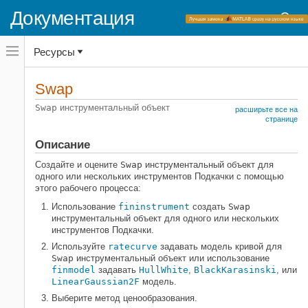
Документация
Переключатель
Ресурсы
навигационного
меню
вне
Домашняя страница документации
холста
Swap
переключатель
Financial Instruments Toolbox
навигационного
Swap
инструментальный объект
расширьте все на
меню
Ценовые инструменты процентной
странице
вне
ставки
холста
Описание
Подкачка
Создайте и оцените
Swap
инструментальный объект для
НА ЭТОЙ СТРАНИЦЕ
одного или нескольких инструментов Подкачки с помощью
Описание
этого рабочего процесса:
Создание
Использование
fininstrument
создать
Swap
инструментальный объект для одного или нескольких
Свойства
инструментов Подкачки.
Функции объекта
Используйте
ratecurve
задавать модель кривой для
Примеры
Swap
инструментальный объект или использование
Больше о
finmodel
задавать
HullWhite
,
BlackKarasinski
, или
LinearGaussian2F
модель.
Смотрите также
Выберите метод ценообразования.