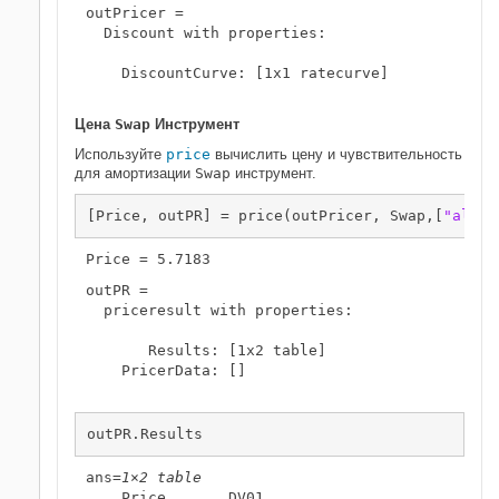
outPricer = 

  Discount with properties:

    DiscountCurve: [1x1 ratecurve]

Цена
Swap
Инструмент
Используйте
price
вычислить цену и чувствительность
для амортизации
Swap
инструмент.
[Price, outPR] = price(outPricer, Swap,[
"all"
]
outPR = 

  priceresult with properties:

       Results: [1x2 table]

    PricerData: []

outPR.Results
ans=
1×2 table
    Price       DV01  
