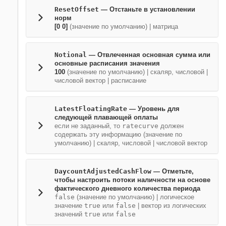
ResetOffset
—
Отстаньте в установлении
норм
[0 0]
(значение по умолчанию) |
матрица
Notional
—
Отвлеченная основная сумма или
основные расписания значения
100
(значение по умолчанию) |
скаляр, числовой
|
числовой вектор
|
расписание
LatestFloatingRate
—
Уровень для
следующей плавающей оплаты
если не заданный, то
ratecurve
должен
содержать эту информацию
(значение по
умолчанию) |
скаляр, числовой
|
числовой вектор
DaycountAdjustedCashFlow
—
Отметьте,
чтобы настроить потоки наличности на основе
фактического дневного количества периода
false
(значение по умолчанию) |
логическое
значение
true
или
false
|
вектор из логических
значений
true
или
false