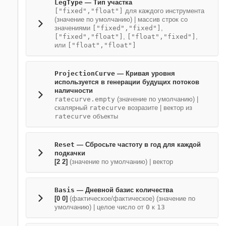
LegType
—
Тип участка
["fixed","float"]
для каждого инструмента
(значение по умолчанию) |
массив строк со
значениями
["fixed","fixed"]
,
["fixed","float"]
,
["float","fixed"]
,
или
["float","float"]
ProjectionCurve
—
Кривая уровня
используется в генерации будущих потоков
наличности
ratecurve.empty
(значение по умолчанию) |
скалярный
ratecurve
возразите
|
вектор из
ratecurve
объекты
Reset
—
Сбросьте частоту в год для каждой
подкачки
[2 2]
(значение по умолчанию) |
вектор
Basis
—
Дневной базис количества
[0 0]
(фактическое/фактическое)
(значение по
умолчанию) |
целое число от
0
к
13