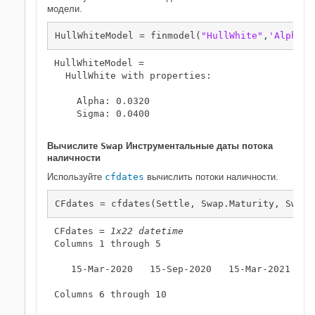
модели.
HullWhiteModel = finmodel(
"HullWhite"
,
'Alpha'
,
HullWhiteModel = 

  HullWhite with properties:

    Alpha: 0.0320

    Sigma: 0.0400

Вычислите
Swap
Инструментальные даты потока
наличности
Используйте
cfdates
вычислить потоки наличности.
CFdates = cfdates(Settle, Swap.Maturity, Swap.
CFdates = 
1x22 datetime
Columns 1 through 5

   15-Mar-2020   15-Sep-2020   15-Mar-2021   15
Columns 6 through 10
