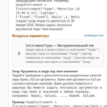
предыдущем синтаксисе. Например,
SwapInstrument =
fininstrument("Swap",'Maturity',datetime(2019,1
[0.06 0.12],'LegType',
["fixed","fixed"],'Basis',1,'Notional',100,'Sta
создает
Swap
опция со зрелостью от 30
января 2019. Можно задать несколько
аргументов пары "имя-значение".
Входные параметры
развернуть все
InstrumentType
—
Инструментальный тип
представьте в виде строки со значением
"Swap"
|
массив строк со значениями
"Swap"
|
вектор
символов со значением
'Swap'
|
массив ячеек из
символьных векторов со значениями
'Swap'
Swap
Аргументы в виде пар имя-значение
Задайте требуемые и дополнительные разделенные запятой
пары
Name,Value
аргументы.
Name
имя аргумента и
Value
соответствующее значение.
Name
должен появиться в
кавычках.
Вы можете задать несколько аргументов в
виде пар имен и значений в любом порядке,
например: Name1, Value1, ..., NameN, ValueN
.
Пример:
SwapInstrument =
fininstrument("Swap",'Maturity',datetime(2019,1,3