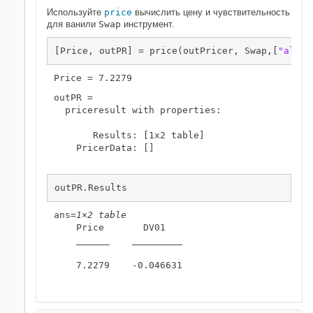
Используйте
price
вычислить цену и чувствительность
для ванили
Swap
инструмент.
[Price, outPR] = price(outPricer, Swap,[
"all"
]
outPR = 

  priceresult with properties:

       Results: [1x2 table]

    PricerData: []

outPR.Results
ans=
1×2 table
    Price       DV01   

    ______    _________

    7.2279    -0.046631
