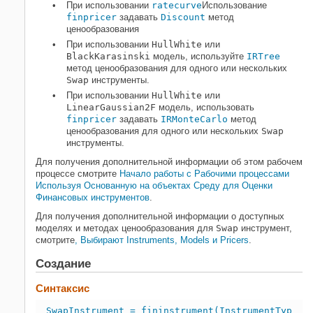
При использовании
ratecurve
Использование
finpricer
задавать
Discount
метод
ценообразования
При использовании
HullWhite
или
BlackKarasinski
модель, используйте
IRTree
метод ценообразования для одного или нескольких
Swap
инструменты.
При использовании
HullWhite
или
LinearGaussian2F
модель, использовать
finpricer
задавать
IRMonteCarlo
метод
ценообразования для одного или нескольких
Swap
инструменты.
Для получения дополнительной информации об этом рабочем
процессе смотрите
Начало работы с Рабочими процессами
Используя Основанную на объектах Среду для Оценки
Финансовых инструментов
.
Для получения дополнительной информации о доступных
моделях и методах ценообразования для
Swap
инструмент,
смотрите
, Выбирают Instruments, Models и Pricers
.
Создание
Синтаксис
SwapInstrument = fininstrument(InstrumentType,'