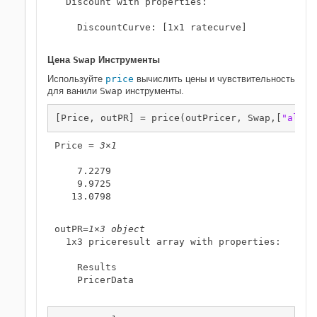
  Discount with properties:

    DiscountCurve: [1x1 ratecurve]

Цена
Swap
Инструменты
Используйте
price
вычислить цены и чувствительность
для ванили
Swap
инструменты.
[Price, outPR] = price(outPricer, Swap,[
"all"
]
Price = 
3×1
    7.2279

    9.9725

   13.0798

outPR=
1×3 object
  1x3 priceresult array with properties:

    Results

    PricerData
