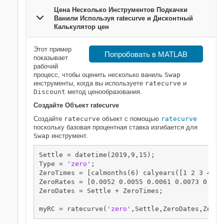
Цена Несколько Инструментов Подкачки
Ванили Используя ratecurve и Дисконтный
Калькулятор цен
Этот пример
Попробовать в MATLAB
показывает
рабочий
процесс, чтобы оценить несколько ваниль
Swap
инструменты, когда вы используете
ratecurve
и
Discount
метод ценообразования.
Создайте Объект
ratecurve
Создайте
ratecurve
объект с помощью
ratecurve
поскольку базовая процентная ставка изгибается для
Swap
инструмент.
Settle = datetime(2019,9,15);

Type = 
'zero'
;

ZeroTimes = [calmonths(6) calyears([1 2 3 4 5 7
ZeroRates = [0.0052 0.0055 0.0061 0.0073 0.009
ZeroDates = Settle + ZeroTimes;

myRC = ratecurve(
'zero'
,Settle,ZeroDates,ZeroR