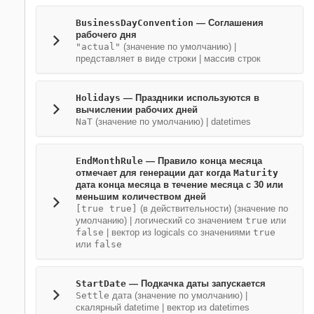
BusinessDayConvention
—
Соглашения
рабочего дня
"actual"
(значение по умолчанию) |
представляет в виде строки
|
массив строк
Holidays
—
Праздники используются в
вычислении рабочих дней
NaT
(значение по умолчанию) |
datetimes
EndMonthRule
—
Правило конца месяца
отмечает для генерации дат когда
Maturity
дата конца месяца в течение месяца с 30 или
меньшим количеством дней
[true true]
(в действительности)
(значение по
умолчанию) |
логический со значением
true
или
false
|
вектор из logicals со значениями
true
или
false
StartDate
—
Подкачка даты запускается
Settle
дата
(значение по умолчанию) |
скалярный datetime
|
вектор из datetimes