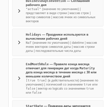
BusinessDayConvention
—
Соглашения
рабочего дня
"actual"
(значение по умолчанию) |
представляет в виде строки
|
массив строк
|
вектор символов
|
массив ячеек из символьных
векторов
Holidays
—
Праздники используются в
вычислении рабочих дней
NaT
(значение по умолчанию) |
datetime
|
массив
ячеек векторов символов даты
|
массив строки
даты
|
последовательные числа даты
EndMonthRule
—
Правило конца месяца
отмечает для генерации дат когда
Maturity
дата конца месяца в течение месяца с 30 или
меньшим количеством дней
[true true]
(в действительности)
(значение по
умолчанию) |
логический со значением
true
или
false
|
вектор из logicals со значениями
true
или
false
StartDate
—
Подкачка даты запускается