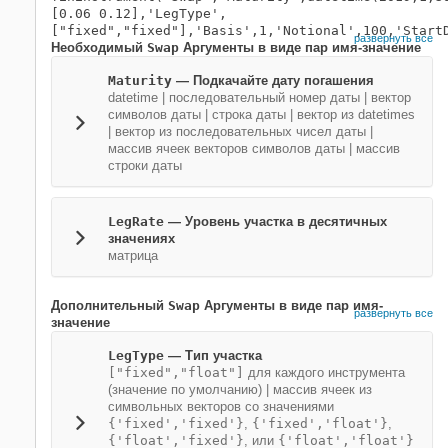
[0.06 0.12],'LegType',
["fixed","fixed"],'Basis',1,'Notional',100,'Start
развернуть все
Необходимый
Swap
Аргументы в виде пар имя-значение
Maturity
—
Подкачайте дату погашения
datetime
|
последовательный номер даты
|
вектор
символов даты
|
строка даты
|
вектор из datetimes
|
вектор из последовательных чисел даты
|
массив ячеек векторов символов даты
|
массив
строки даты
LegRate
—
Уровень участка в десятичных
значениях
матрица
Дополнительный
Swap
Аргументы в виде пар имя-
развернуть все
значение
LegType
—
Тип участка
["fixed","float"]
для каждого инструмента
(значение по умолчанию) |
массив ячеек из
символьных векторов со значениями
{'fixed','fixed'}
,
{'fixed','float'}
,
{'float','fixed'}
, или
{'float','float'}