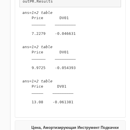
outPR.Results
ans=
1×2 table
    Price       DV01   

    ______    _________

    7.2279    -0.046631

ans=
1×2 table
    Price       DV01   

    ______    _________

    9.9725    -0.054393

ans=
1×2 table
    Price      DV01   

    _____    _________

    13.08    -0.061381

Цена, Амортизирующая Инструмент Подкачки