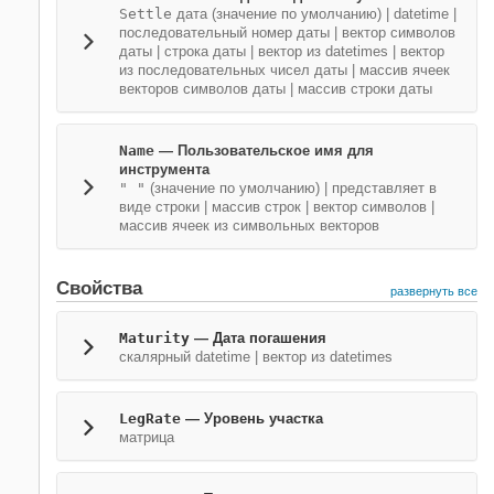
Settle
дата
(значение по умолчанию) |
datetime
|
последовательный номер даты
|
вектор символов
даты
|
строка даты
|
вектор из datetimes
|
вектор
из последовательных чисел даты
|
массив ячеек
векторов символов даты
|
массив строки даты
Name
—
Пользовательское имя для
инструмента
" "
(значение по умолчанию) |
представляет в
виде строки
|
массив строк
|
вектор символов
|
массив ячеек из символьных векторов
Свойства
развернуть все
Maturity
—
Дата погашения
скалярный datetime
|
вектор из datetimes
LegRate
—
Уровень участка
матрица