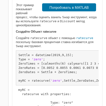
Этот пример
Попробовать в MATLAB
показывает
рабочий
процесс, чтобы оценить ваниль
Swap
инструмент, когда
вы используете
ratecurve
и
Discount
метод
ценообразования.
Создайте Объект
ratecurve
Создайте
ratecurve
объект с помощью
ratecurve
поскольку базовая процентная ставка изгибается для
Swap
инструмент.
Settle = datetime(2019,9,15);

Type = 
'zero'
;

ZeroTimes = [calmonths(6) calyears([1 2 3 4 5 7
ZeroRates = [0.0052 0.0055 0.0061 0.0073 0.009
ZeroDates = Settle + ZeroTimes;

myRC = ratecurve(
'zero'
,Settle,ZeroDates,ZeroR
myRC = 

  ratecurve with properties:

                 Type: "zero"
