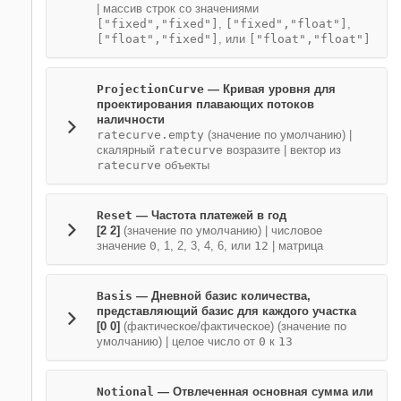
|
массив строк со значениями
["fixed","fixed"]
,
["fixed","float"]
,
["float","fixed"]
, или
["float","float"]
ProjectionCurve
—
Кривая уровня для
проектирования плавающих потоков
наличности
ratecurve.empty
(значение по умолчанию) |
скалярный
ratecurve
возразите
|
вектор из
ratecurve
объекты
Reset
—
Частота платежей в год
[2 2]
(значение по умолчанию) |
числовое
значение
0
, 1
, 2
, 3
, 4
, 6
, или
12
|
матрица
Basis
—
Дневной базис количества,
представляющий базис для каждого участка
[0 0]
(фактическое/фактическое)
(значение по
умолчанию) |
целое число от
0
к
13
Notional
—
Отвлеченная основная сумма или