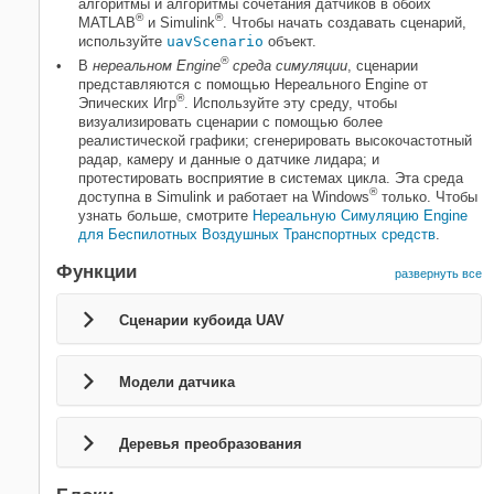
алгоритмы и алгоритмы cочетания датчиков в обоих
®
®
MATLAB
и Simulink
. Чтобы начать создавать сценарий,
используйте
uavScenario
объект.
®
В
нереальном Engine
среда симуляции
, сценарии
представляются с помощью Нереального Engine от
®
Эпических Игр
. Используйте эту среду, чтобы
визуализировать сценарии с помощью более
реалистической графики; сгенерировать высокочастотный
радар, камеру и данные о датчике лидара; и
протестировать восприятие в системах цикла. Эта среда
®
доступна в Simulink и работает на Windows
только. Чтобы
узнать больше, смотрите
Нереальную Симуляцию Engine
для Беспилотных Воздушных Транспортных средств
.
Функции
развернуть все
Сценарии кубоида UAV
Модели датчика
Деревья преобразования