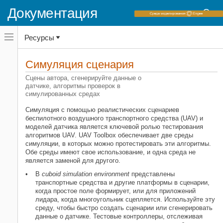
Документация
Переключатель
Ресурсы
навигационного
меню
вне
Домашняя страница документации
холста
Симуляция сценария
UAV Toolbox
переключатель
навигационного
Сцены автора, сгенерируйте данные о
меню
датчике, алгоритмы проверок в
Категория
вне
симулированных средах
холста
Начало работы с UAV Toolbox
Симуляция с помощью реалистических сценариев
Логарифмический анализ рейса
беспилотного воздушного транспортного средства (UAV) и
Симуляция сценария
моделей датчика является ключевой ролью тестирования
алгоритмов UAV.
UAV Toolbox
обеспечивает две среды
Планирование и управляет
симуляции, в которых можно протестировать эти алгоритмы.
Обработка данных и визуализация
Обе среды имеют свое использование, и одна среда не
Поддержка MAVLink
является заменой для другого.
UAV Toolbox Поддерживаемые
В
cuboid simulation environment
представлены
аппаратные средства
транспортные средства и другие платформы в сценарии,
когда простое поле формирует, или для приложений
лидара, когда многоугольник сцепляется. Используйте эту
среду, чтобы быстро создать сценарии или сгенерировать
данные о датчике. Тестовые контроллеры, отслеживая