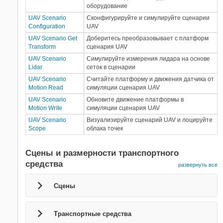
оборудование
UAV Scenario
Сконфигурируйте и симулируйте сценарии
Configuration
UAV
UAV Scenario Get
Доберитесь преобразовывает с платформ
Transform
сценария UAV
UAV Scenario
Симулируйте измерения лидара на основе
Lidar
сеток в сценарии
UAV Scenario
Считайте платформу и движения датчика от
Motion Read
симуляции сценария UAV
UAV Scenario
Обновите движение платформы в
Motion Write
симуляции сценария UAV
UAV Scenario
Визуализируйте сценарий UAV и лоцируйте
Scope
облака точек
Сцены и размерности транспортного
средства
развернуть все
Сцены
Транспортные средства